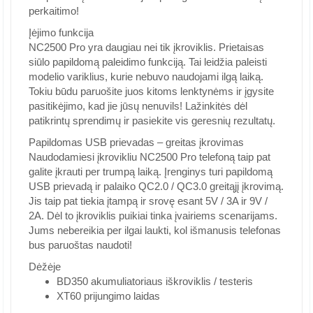
perkaitimo!
Įėjimo funkcija
NC2500 Pro yra daugiau nei tik įkroviklis. Prietaisas
siūlo papildomą paleidimo funkciją. Tai leidžia paleisti
modelio variklius, kurie nebuvo naudojami ilgą laiką.
Tokiu būdu paruošite juos kitoms lenktynėms ir įgysite
pasitikėjimo, kad jie jūsų nenuvils! Lažinkitės dėl
patikrintų sprendimų ir pasiekite vis geresnių rezultatų.
Papildomas USB prievadas – greitas įkrovimas
Naudodamiesi įkrovikliu NC2500 Pro telefoną taip pat
galite įkrauti per trumpą laiką. Įrenginys turi papildomą
USB prievadą ir palaiko QC2.0 / QC3.0 greitąjį įkrovimą.
Jis taip pat tiekia įtampą ir srovę esant 5V / 3A ir 9V /
2A. Dėl to įkroviklis puikiai tinka įvairiems scenarijams.
Jums nebereikia per ilgai laukti, kol išmanusis telefonas
bus paruoštas naudoti!
Dėžėje
BD350 akumuliatoriaus iškroviklis / testeris
XT60 prijungimo laidas