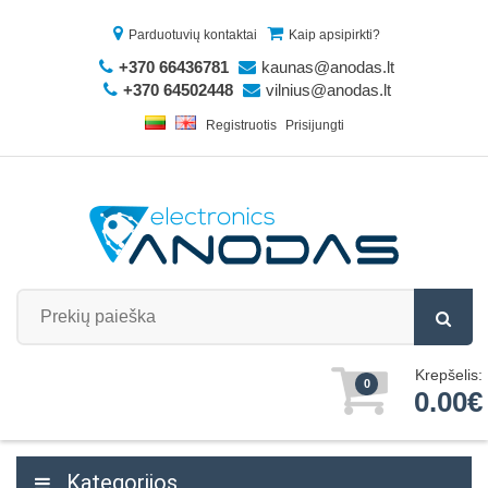
Parduotuvių kontaktai
Kaip apsipirkti?
+370 66436781
kaunas@anodas.lt
+370 64502448
vilnius@anodas.lt
Registruotis
Prisijungti
Krepšelis:
0
0.00€
Kategorijos