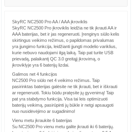
SkyRC NC2500 Pro AA / AAA įkroviklis
SkyRC NC2500 Pro įkroviklis leidžia ne tik įkrauti AA ir
AAA baterijas, bet ir jas regeneruoti. Įrenginys siūlo kelis
skirtingus veikimo režimus, o papildomas privalumas
yra įjungimo funkcija, leidžianti įjungti modelio variklius,
kurie nebuvo naudojami ilgą laiką. Taip pat turite USB
prievadą, palaikantį QC 3.0 greitąjį įkrovimą, o
įkroviklyje yra 6 baterijų lizdai.
Galimos net 4 funkcijos
NC2500 Pro siūlo net 4 veikimo režimus. Taip
pasirinktas baterijas galėsite ne tik įkrauti, bet ir iškrauti
ar regeneruoti. Tokiu būdu pratęsite jų gyvenimą! Taip
pat yra stabdymo funkcija. Visa tai leis optimizuoti
baterijų veikimą, pasirūpinti jų būkle ir netgi apsaugoti
nuo nusidėvėjimo ar sugadinimo!
Vienu metu įkraukite 6 baterijas
Su NC2500 Pro vienu metu galite įkrauti iki 6 baterijų.