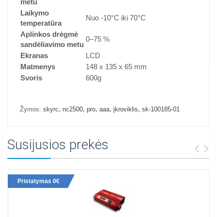
metu
Laikymo
Nuo -10°C iki 70°C
temperatūra
Aplinkos drėgmė
0–75 %
sandėliavimo metu
Ekranas
LCD
Matmenys
148 x 135 x 65 mm
Svoris
600g
,
,
,
,
,
Žymos:
skyrc
nc2500
pro
aaa
įkroviklis
sk-100185-01
Susijusios prekės
Pristatymas 0€