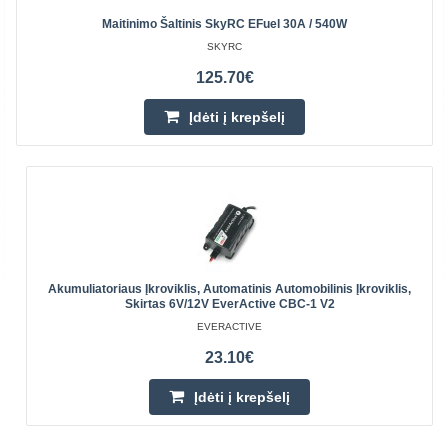
Maitinimo Šaltinis SkyRC EFuel 30A / 540W
SKYRC
125.70€
Įdėti į krepšelį
Akumuliatoriaus Įkroviklis, Automatinis Automobilinis Įkroviklis,
Skirtas 6V/12V EverActive CBC-1 V2
EVERACTIVE
23.10€
Įdėti į krepšelį