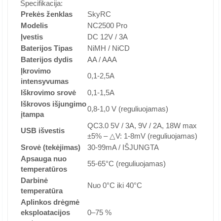
Specifikacija:
Prekės ženklas
SkyRC
Modelis
NC2500 Pro
Įvestis
DC 12V / 3A
Baterijos Tipas
NiMH / NiCD
Baterijos dydis
AA / AAA
Įkrovimo
0,1-2,5A
intensyvumas
Iškrovimo srovė
0,1-1,5A
Iškrovos išjungimo
0,8-1,0 V (reguliuojamas)
įtampa
QC3.0 5V / 3A, 9V / 2A, 18W max
USB išvestis
±5% – △V: 1-8mV (reguliuojamas)
Srovė (tekėjimas)
30-99mA / IŠJUNGTA
Apsauga nuo
55-65°C (reguliuojamas)
temperatūros
Darbinė
Nuo 0°C iki 40°C
temperatūra
Aplinkos drėgmė
eksploatacijos
0–75 %