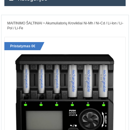
MAITINIMO ŠALTINIAI
Akumuliatorių Krovikliai Ni-Mh / Ni-Cd / Li-Ion / Li-
Pol / Li-Fe
Pristatymas 0€