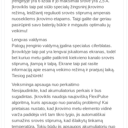
Įrenginyje yra 6 lizdai ir jo maksimali srovė yra 2,5 A.
Įkroviklis taip pat siūlo specialų žingsninį įkrovimo
režimą, leidžiantį reguliuoti srovės stiprumą amperais
nuosekliems įkrovimo etapams. Taigi galite dar geriau
pasirūpinti savo baterijų būkle ir mėgautis optimaliu jų
veikimu!
Lengvas valdymas
Patogų įrenginio valdymą įgalina specialus ciferblatas.
Įkroviklyje taip pat yra lengvai įskaitomas ekranas, todėl
bet kuriuo metu galite patikrinti kiekvieno kanalo srovės
stiprumą, įtampą ir talpą. Ekrane taip pat rasite
informaciją apie esamą veikimo režimą ir praėjusį laiką.
Tiesiog pažiūrėk!
Veiksminga apsauga nuo perkaitimo
Nesijaudinkite, kad akumuliatorius perkais ir bus
sugadintas. Įkroviklis naudoja naujovišką FlexiPulse
algoritmą, kuris apsaugo nuo panašių problemų! Kai
prietaisas nustato, kad įkrovimo metu elemento vidinė
varža padidėja virš tam tikro lygio, jis automatiškai
sumažins srovės stiprumą, kad išlaikytų tinkamą
temperatūrą. Tokiu būdu jis apsaugos akumuliatorių nuo