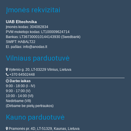
Įmonės rekvizitai
UAB Eltechnika
Įmonės kodas: 304082834
PVM mokėtojo kodas: LT100009624714
Bankas: LT367300010144143930 (Swedbank)
SWIFT: HABALT22
El. paštas:
info@anodas.lt
Vilniaus parduotuvė
Vytenio g. 20, LT-03229 Vilnius, Lietuva
+370 64502448
Darbo laikas
9:00 - 18:00 (I - IV)
9:00 - 17:00 (V)
10:00 - 14:00 (VI)
Nedirbame (VII)
(Dirbame be pietų pertraukos)
Kauno parduotuvė
Pramonės pr. 4D, LT-51329, Kaunas, Lietuva