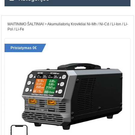
MAITINIMO ŠALTINIAI
Akumuliatorių Krovikliai Ni-Mh / Ni-Cd / Li-Ion / Li-
Pol / Li-Fe
Pristatymas 0€