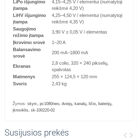
LiPo išjungimo
4,15–4,25 V / elementui (numatytoji
įtampa
reikšmė 4,20 V)
LiHV išjungimo
4,25–4,50 V / elementui (numatytoji
įtampa
reikšmė 4,35 V)
Saugojimo
3,90 V ± 0,05 V / elementas
režimo įtampa
Įkrovimo srovė
1–20 A
Balansavimo
200 mA–1800 mA
srovė
2,8 colio, 320 × 240 pikselių,
Ekranas
spalvotas
Matmenys
255 × 124,5 × 120 mm
Svoris
2,43 kg
,
,
,
,
,
,
Žymos:
skyrc
pc1080neo
dviejų
kanalų
ličio
baterijų
,
įkroviklis
sk-100220-02
Susijusios prekės