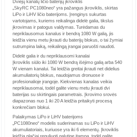
Dviejų kanalų ličio baterijų įkroviklis
„SkyRC PC1080neo“ yra pažangus įkroviklis, skirtas
LiPo ir LiHV ličio baterijoms. Įrenginys sukurtas
vartotojams, kuriems reikalinga didelė galia, tikslus
įkrovimas ir patogus valdymas. Turėdamas du
nepriklausomus kanalus ir bendrą 1080 W galią, jis
leidžia vienu metu įkrauti du baterijų blokus, o tai žymiai
sutrumpina laiką, reikalingą įrangai paruošti naudoti.
Didelė galia ir du nepriklausomi kanalai
Įkroviklis siūlo iki 1080 W bendrą išėjimo galią arba 540
W vienam kanalui. Tai leidžia greitai įkrauti net didelius
akumuliatorių blokus, naudojamus dronuose ir
profesionalioje įrangoje. Kiekvienas kanalas veikia
nepriklausomai, todėl galite vienu metu įkrauti dvi
baterijas su skirtingais parametrais. Įkrovimo srovės
diapazonas nuo 1 iki 20 A leidžia pritaikyti procesą
konkrečiam blokui.
Palaikymas LiPo ir LiHV baterijoms
„PC1080neo“ modelis suderinamas su LiPo ir LiHV
akumuliatoriais, kuriuose yra iki 6 elementų. Įkroviklis
leidžia plačiai reguliuoti galutinę įtampą, todėl galite