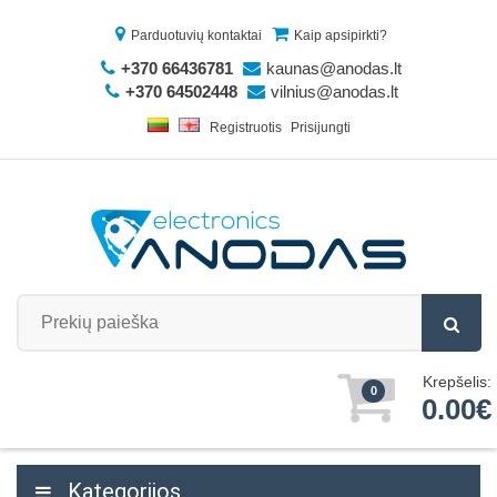
Parduotuvių kontaktai
Kaip apsipirkti?
+370 66436781
kaunas@anodas.lt
+370 64502448
vilnius@anodas.lt
Registruotis
Prisijungti
Krepšelis:
0
0.00€
Kategorijos