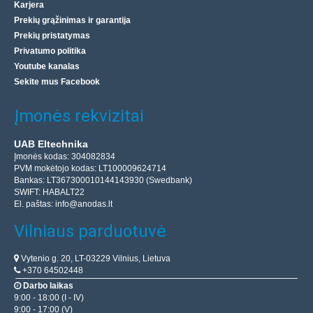
Karjera
Prekių grąžinimas ir garantija
Prekių pristatymas
Privatumo politika
Youtube kanalas
Sekite mus Facebook
Įmonės rekvizitai
UAB Eltechnika
Įmonės kodas: 304082834
PVM mokėtojo kodas: LT100009624714
Bankas: LT367300010144143930 (Swedbank)
SWIFT: HABALT22
El. paštas:
info@anodas.lt
Vilniaus parduotuvė
Vytenio g. 20, LT-03229 Vilnius, Lietuva
+370 64502448
Darbo laikas
9:00 - 18:00 (I - IV)
9:00 - 17:00 (V)