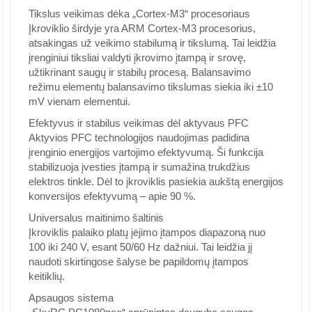
Tikslus veikimas dėka „Cortex-M3“ procesoriaus
Įkroviklio širdyje yra ARM Cortex-M3 procesorius,
atsakingas už veikimo stabilumą ir tikslumą. Tai leidžia
įrenginiui tiksliai valdyti įkrovimo įtampą ir srovę,
užtikrinant saugų ir stabilų procesą. Balansavimo
režimu elementų balansavimo tikslumas siekia iki ±10
mV vienam elementui.
Efektyvus ir stabilus veikimas dėl aktyvaus PFC
Aktyvios PFC technologijos naudojimas padidina
įrenginio energijos vartojimo efektyvumą. Ši funkcija
stabilizuoja įvesties įtampą ir sumažina trukdžius
elektros tinkle. Dėl to įkroviklis pasiekia aukštą energijos
konversijos efektyvumą – apie 90 %.
Universalus maitinimo šaltinis
Įkroviklis palaiko platų įėjimo įtampos diapazoną nuo
100 iki 240 V, esant 50/60 Hz dažniui. Tai leidžia jį
naudoti skirtingose šalyse be papildomų įtampos
keitiklių.
Apsaugos sistema