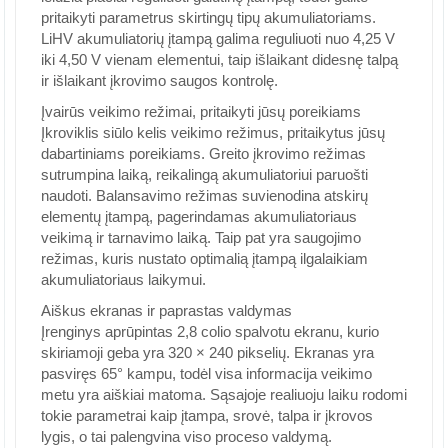
pritaikyti parametrus skirtingų tipų akumuliatoriams.
LiHV akumuliatorių įtampą galima reguliuoti nuo 4,25 V
iki 4,50 V vienam elementui, taip išlaikant didesnę talpą
ir išlaikant įkrovimo saugos kontrolę.
Įvairūs veikimo režimai, pritaikyti jūsų poreikiams
Įkroviklis siūlo kelis veikimo režimus, pritaikytus jūsų
dabartiniams poreikiams. Greito įkrovimo režimas
sutrumpina laiką, reikalingą akumuliatoriui paruošti
naudoti. Balansavimo režimas suvienodina atskirų
elementų įtampą, pagerindamas akumuliatoriaus
veikimą ir tarnavimo laiką. Taip pat yra saugojimo
režimas, kuris nustato optimalią įtampą ilgalaikiam
akumuliatoriaus laikymui.
Aiškus ekranas ir paprastas valdymas
Įrenginys aprūpintas 2,8 colio spalvotu ekranu, kurio
skiriamoji geba yra 320 × 240 pikselių. Ekranas yra
pasviręs 65° kampu, todėl visa informacija veikimo
metu yra aiškiai matoma. Sąsajoje realiuoju laiku rodomi
tokie parametrai kaip įtampa, srovė, talpa ir įkrovos
lygis, o tai palengvina viso proceso valdymą.