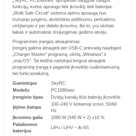
„SkyRC PC1080neo“ aprūpintas daugybe saugos
funkcijų, kurios apsaugo tiek įkroviklį, tiek baterijas.
„Multi Safe Circuit“ sistema apima apsaugą nuo
trumpojo jungimo, atvirkštinio poliškumo, perkaitimo,
viršįtampio ir per didelio įkrovimo. Be to, yra skirtais
laikas ir automatinis išsijungimas gedimo atveju.
Programinės įrangos atnaujinimas
Įrenginį galima atnaujinti per USB-C prievadą naudojant
„Charger Master“ programą, skirtą „Windows“ ir
„macOS“. Tai leidžia vartotojui lengvai atnaujinti
programinę įrangą ir pagerinti įkroviklio suderinamumą
bei funkcionalumą.
Gamintojas
SkyRC
Modelis
PC1080neo
Įrenginio tipas
Dviejų kanalų ličio baterijų įkroviklis
100–240 V kintamoji srovė, 50/60
Įėjimo įtampa
Hz
Įkrovimo galia
1080 W (540 W × 2) ±10 %
Palaikomos
LiPo / LiHV – iki 6S
baterijos