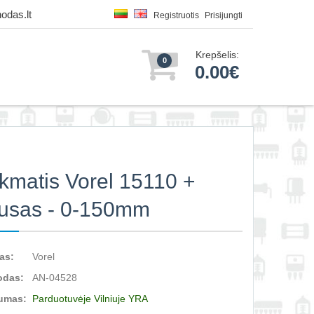
odas.lt
Registruotis
Prisijungti
Krepšelis:
0
0.00€
kmatis Vorel 15110 +
usas - 0-150mm
as:
Vorel
odas:
AN-04528
umas:
Parduotuvėje Vilniuje YRA