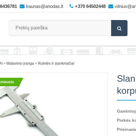
66436781
kaunas@anodas.lt
+370 64502448
vilnius@an
AI
Matavimo įranga
Ruletės ir slankmačiai
Slan
miausia
korp
Gamintoj
Prekės k
Prieinam