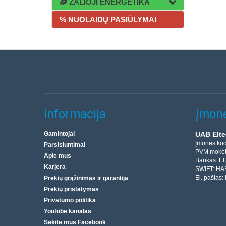
ŽALIOJI ENERGETIKA
% NUOLAIDŲ PASIŪLYMAI
Informacija
Įmonė
Gamintojai
UAB Elte
Įmonės ko
Parsisiuntimai
PVM mokėt
Apie mus
Bankas: L
Karjera
SWIFT: HA
El. paštas:
Prekių grąžinimas ir garantija
Prekių pristatymas
Privatumo politika
Youtube kanalas
Sekite mus Facebook