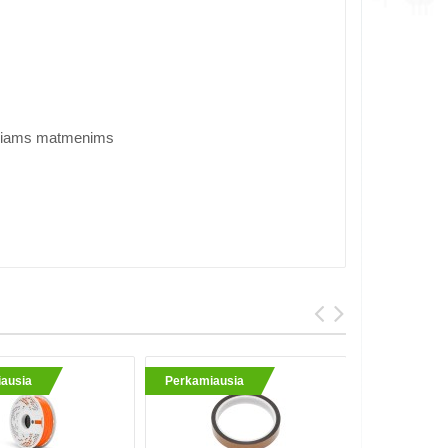
diniams matmenims
ausia
Perkamiausia
Perkami