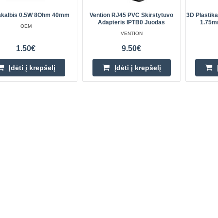
akalbis 0.5W 8Ohm 40mm
Vention RJ45 PVC Skirstytuvo
3D Plastik
Adapteris IPTB0 Juodas
1.75m
OEM
VENTION
1.50€
9.50€
Įdėti į krepšelį
Įdėti į krepšelį