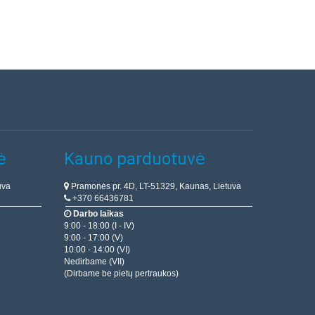
ė
Kauno parduotuvė
uva
Pramonės pr. 4D, LT-51329, Kaunas, Lietuva
+370 66436781
Darbo laikas
9:00 - 18:00 (I - IV)
9:00 - 17:00 (V)
10:00 - 14:00 (VI)
Nedirbame (VII)
(Dirbame be pietų pertraukos)