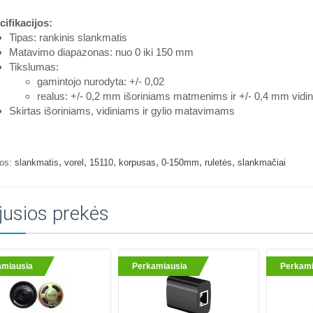
ifikacijos:
Tipas: rankinis slankmatis
Matavimo diapazonas: nuo 0 iki 150 mm
Tikslumas:
gamintojo nurodyta: +/- 0,02
realus: +/- 0,2 mm išoriniams matmenims ir +/- 0,4 mm vi
Skirtas išoriniams, vidiniams ir gylio matavimams
,
,
,
,
,
,
os:
slankmatis
vorel
15110
korpusas
0-150mm
ruletės
slankmačiai
jusios prekės
amiausia
Perkamiausia
Perkami