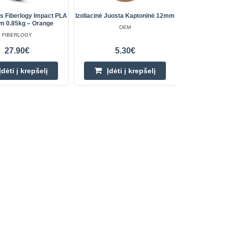
as Fiberlogy Impact PLA
Izoliacinė Juosta Kaptoninė 12mm
Išlitavi
m 0.85kg – Orange
OEM
FIBERLOGY
27.90€
5.30€
Įdėti į krepšelį
Įdėti į krepšelį