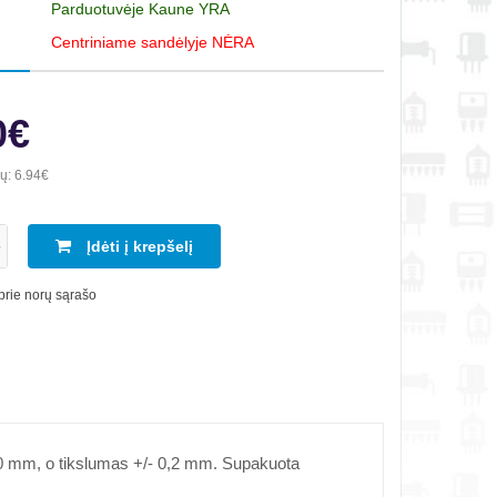
Parduotuvėje Kaune YRA
Centriniame sandėlyje NĖRA
0€
ių:
6.94€
Įdėti į krepšelį
 prie norų sąrašo
50 mm, o tikslumas +/- 0,2 mm. Supakuota