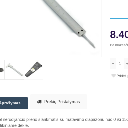
8.4
Be mokesč
Pridėti
Prekių Pristatymas
Aprašymas
l nerūdijančio plieno slankmatis su matavimo diapazonu nuo 0 iki 1
tikiniame dėkle.