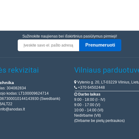
Sužinokite naujienas bei išskirtinius pasiūlymus pirmieji!
Prenumeruoti
s rekvizitai
Vilniaus parduotuv
Vytenio g. 20, LT-03229 Vilnius, Liet
chnika
+370 64502448
das: 304082834
ojo kodas: LT100009624714
Darbo laikas
T367300010144143930 (Swedbank)
9:00 - 18:00 (I - IV)
BALT22
9:00 - 17:00 (V)
info@anodas.lt
10:00 - 14:00 (VI)
Nedirbame (VII)
(Dirbame be pietų pertraukos)