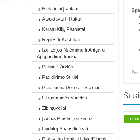
Elektriniai Įrankiai
Spec
Atsuktuvai Ir Raktai
Karštų Klijų Pistoletai
Replės Ir Kąstukai
Izoliacijos Nuėmimo Ir Antgalių
Apspaudimo Įrankiai
Peiliai Ir Žirklės
Žym
Padidinimo Stiklai
Plastikinės Dėžės Ir Stalčiai
Susi
Ultragarsinės Vonelės
Žibintuvėliai
Įvairūs Priedai Įrankiams
Perk
Lipdukų Spausdintuvai
Pakavimo Įrankiai Ir Medžiagos