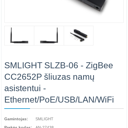
SMLIGHT SLZB-06 - ZigBee
CC2652P šliuzas namų
asistentui -
Ethernet/PoE/USB/LAN/WiFi
Gamintojas:
SMLIGHT
Prekės kodas:
AN-27438