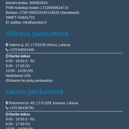
Įmonės kodas: 304082834
PVM mokėtojo kodas: LT100009624714
Bankas: LT367300010144143930 (Swedbank)
SWIFT: HABALT22
El. paštas:
info@anodas.lt
Vilniaus parduotuvė
Vytenio g. 20, LT-03229 Vilnius, Lietuva
+370 64502448
Darbo laikas
9:00 - 18:00 (I - IV)
9:00 - 17:00 (V)
10:00 - 14:00 (VI)
Nedirbame (VII)
(Dirbame be pietų pertraukos)
Kauno parduotuvė
Pramonės pr. 4D, LT-51329, Kaunas, Lietuva
+370 66436781
Darbo laikas
9:00 - 18:00 (I - IV)
9:00 - 17:00 (V)