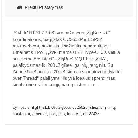
Prekių Pristatymas
„SMLIGHT SLZB-06“ yra pažangus „ZigBee 3.0“
koordinatorius, pagrįstas CC2652P ir ESP32
mikroschemų rinkiniais, leidžiantis bendrauti per
Ethernet su PoE, „Wi-Fi“ arba USB Type-C. Jis veikia
su „Home Assistant“, „ZigBee2MQTT“ ir „ZHA“,
palaikydamas iki 200 „ZigBee“ galinių įrenginių. Su
išorine 5 dB antena, 20 dB signalo stiprintuvu ir „Matter
over Thread“ palaikymu, jis yra idealus sprendimas
šiuolaikinėms išmaniųjų namų sistemoms.
,
,
,
,
,
,
Žymos:
smlight
slzb-06
zigbee
cc2652p
šliuzas
namų
,
,
,
,
,
,
asistentui
ethernet
poe
usb
lan
wifi
an-27438