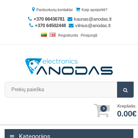
Parduotuvių kontaktai
Kaip apsipirkti?
+370 66436781
kaunas@anodas.lt
+370 64502448
vilnius@anodas.lt
Registruotis
Prisijungti
Krepšelis:
0
0.00€
Kategorijos