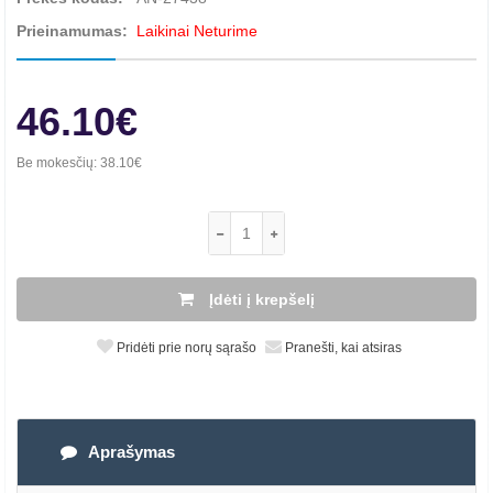
Prieinamumas:
Laikinai Neturime
46.10€
Be mokesčių:
38.10€
Įdėti į krepšelį
Pridėti prie norų sąrašo
Pranešti, kai atsiras
Aprašymas