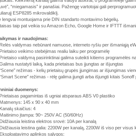
ukais. Kiekvieną kanalą galima valdyti atskirai, o programėlėje gali
tuvė”, “miegamasis” ir panašiai. Pažengę vartotojai gali perprogramuot
liarujį ESP8285 mikrovaldiklį.
 lengvai montuojama prie DIN standarto montavimo bėgelių.
taisas taip pat veikia su Amazon Echo, Google Home ir IFTTT išman
taikymas ir naudojimas:
lės valdymas nebūnant namuose, interneto ryšiu per išmaniąją eWeL
ietaiso veikimo stebėjimas realiu laiku per programėlę
ietaiso valdymą pasirinktinai galima suteikti kitiems programėlės 
lima nustatyti laiką, kada prietaisas bus įjungtas ar išjungtas
cene” režimas - kelių prietaisų grupės įjungimas ar išjungimas vie
mart Scene” režimas - rėlę galima įjungti arba išjungti kitais Sonoff 
hniniai duomenys:
ietaisas pagamintas iš ugniai atsparaus ABS V0 plastiko
atmenys: 145 x 90 x 40 mm
analų skaičius: 4
aitinimo įtampa: 90~ 250V AC (50/60Hz)
džiausia leistina elektros srovė: 10A per kanalą
džiausia leistina galia: 2200W per kanalą, 2200W iš viso per visus 
ksploatavimo aplinkos sąlygos: