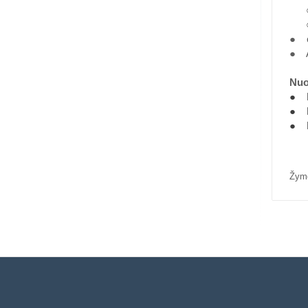
○ S
○ T
● e
● A
Nuo
● E
● E
● E
Žym