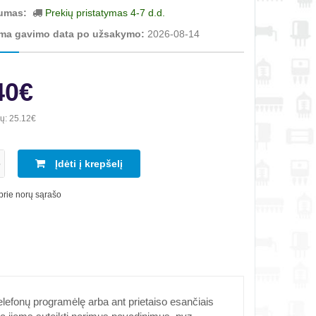
umas:
Prekių pristatymas 4-7 d.d.
ma gavimo data po užsakymo:
2026-08-14
40€
ių:
25.12€
Įdėti į krepšelį
 prie norų sąrašo
lefonų programėlę arba ant prietaiso esančiais