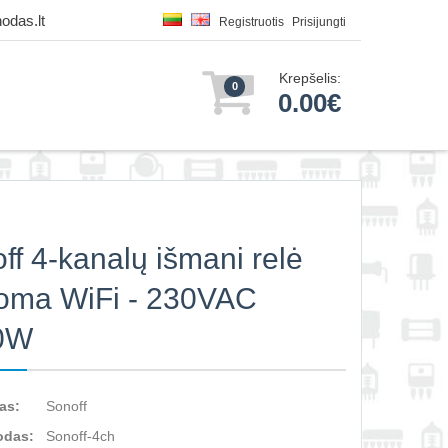
odas.lt
Registruotis
Prisijungti
Krepšelis:
0
0.00€
ff 4-kanalų išmani relė
oma WiFi - 230VAC
0W
as:
Sonoff
odas:
Sonoff-4ch