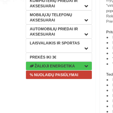
mygt
KOMPIUTERIŲ PRIEDAI IR
“vir
AKSESUARAI
popu
MOBILIŲJŲ TELEFONŲ
Relė
AKSESUARAI
Prie
AUTOMOBILIŲ PRIEDAI IR
Pri
AKSESUARAI
● Re
● Pr
LAISVALAIKIS IR SPORTAS
● Pr
● Ga
PREKĖS IKI 3€
● “S
● “S
ŽALIOJI ENERGETIKA
Tec
% NUOLAIDŲ PASIŪLYMAI
● Pr
● M
● K
● M
● Di
● Di
● E