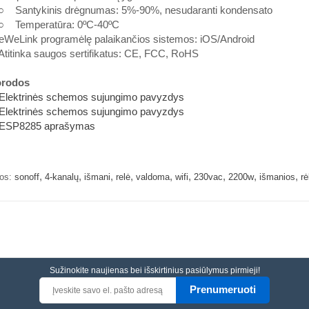
antykinis drėgnumas: 5%-90%, nesudaranti kondensato
emperatūra: 0ºC-40ºC
WeLink programėlę palaikančios sistemos: iOS/Android
titinka saugos sertifikatus: CE, FCC, RoHS
rodos
lektrinės schemos sujungimo pavyzdys
lektrinės schemos sujungimo pavyzdys
SP8285 aprašymas
,
,
,
,
,
,
,
,
,
os:
sonoff
4-kanalų
išmani
relė
valdoma
wifi
230vac
2200w
išmanios
rė
Sužinokite naujienas bei išskirtinius pasiūlymus pirmieji!
Prenumeruoti