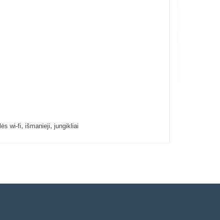
,
,
lės wi-fi
išmanieji
jungikliai