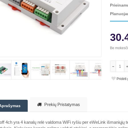
Prieinam
Planuoja
30.
Be mokesč
Pridėti
Prekių Pristatymas
Aprašymas
ff 4ch yra 4 kanalų relė valdoma WiFi ryšiu per eWeLink išmaniųjų te