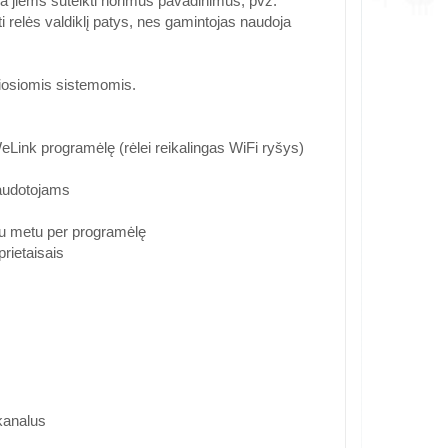
ma jiems suteikti norimus pavadinimus, pvz.
i relės valdiklį patys, nes gamintojas naudoja
iosiomis sistemomis.
ink programėlę (rėlei reikalingas WiFi ryšys)
naudotojams
nu metu per programėlę
prietaisais
kanalus