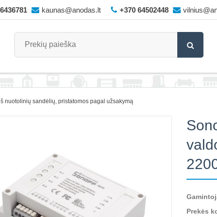
66436781
kaunas@anodas.lt
+370 64502448
vilnius@an
iš nuotolinių sandėlių, pristatomos pagal užsakymą
Sono
vald
220
Gamintoj
Prekės k