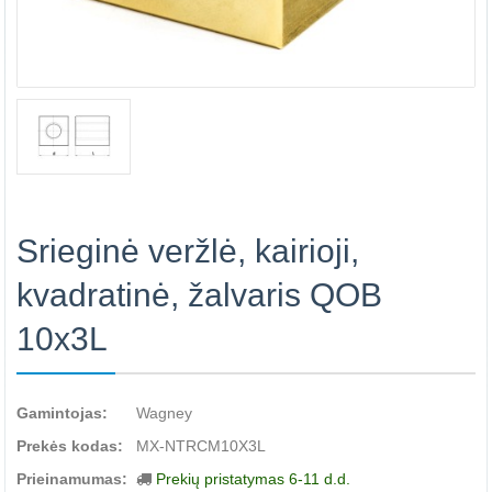
Srieginė veržlė, kairioji,
kvadratinė, žalvaris QOB
10x3L
Gamintojas:
Wagney
Prekės kodas:
MX-NTRCM10X3L
Prieinamumas:
Prekių pristatymas 6-11 d.d.