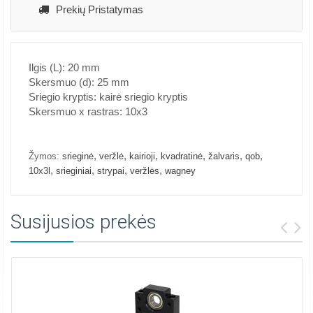
Prekių Pristatymas
Ilgis (L): 20 mm
Skersmuo (d): 25 mm
Sriegio kryptis: kairė sriegio kryptis
Skersmuo x rastras: 10x3
,
,
,
,
,
,
Žymos:
srieginė
veržlė
kairioji
kvadratinė
žalvaris
qob
,
,
,
,
10x3l
srieginiai
strypai
veržlės
wagney
Susijusios prekės