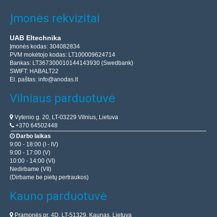
Įmonės rekvizitai
UAB Eltechnika
Įmonės kodas: 304082834
PVM mokėtojo kodas: LT100009624714
Bankas: LT367300010144143930 (Swedbank)
SWIFT: HABALT22
El. paštas:
info@anodas.lt
Vilniaus parduotuvė
Vytenio g. 20, LT-03229 Vilnius, Lietuva
+370 64502448
Darbo laikas
9:00 - 18:00 (I - IV)
9:00 - 17:00 (V)
10:00 - 14:00 (VI)
Nedirbame (VII)
(Dirbame be pietų pertraukos)
Kauno parduotuvė
Pramonės pr. 4D, LT-51329, Kaunas, Lietuva