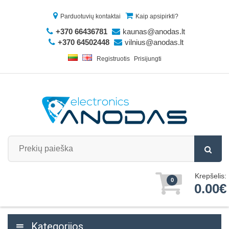
Parduotuvių kontaktai
Kaip apsipirkti?
+370 66436781
kaunas@anodas.lt
+370 64502448
vilnius@anodas.lt
Registruotis
Prisijungti
Krepšelis:
0
0.00€
Kategorijos