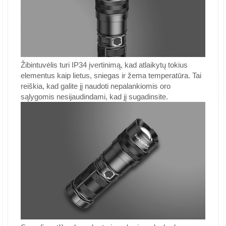
Žibintuvėlis turi IP34 įvertinimą, kad atlaikytų tokius
elementus kaip lietus, sniegas ir žema temperatūra. Tai
reiškia, kad galite jį naudoti nepalankiomis oro
sąlygomis nesijaudindami, kad jį sugadinsite.