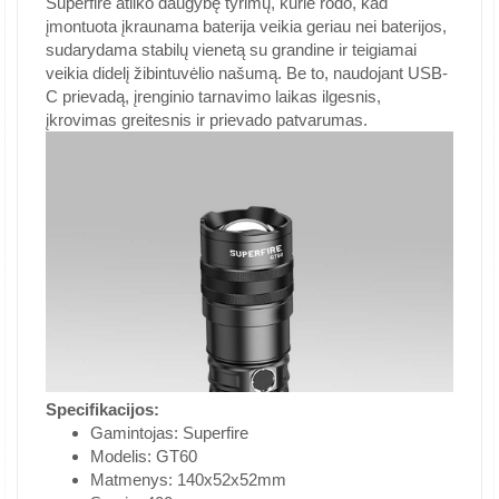
Superfire atliko daugybę tyrimų, kurie rodo, kad
įmontuota įkraunama baterija veikia geriau nei baterijos,
sudarydama stabilų vienetą su grandine ir teigiamai
veikia didelį žibintuvėlio našumą. Be to, naudojant USB-
C prievadą, įrenginio tarnavimo laikas ilgesnis,
įkrovimas greitesnis ir prievado patvarumas.
Specifikacijos:
Gamintojas: Superfire
Modelis: GT60
Matmenys: 140x52x52mm