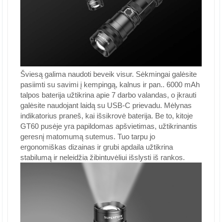
Šviesą galima naudoti beveik visur. Sėkmingai galėsite
pasiimti su savimi į kempingą, kalnus ir pan.. 6000 mAh
talpos baterija užtikrina apie 7 darbo valandas, o įkrauti
galėsite naudojant laidą su USB-C prievadu. Mėlynas
indikatorius praneš, kai išsikrovė baterija. Be to, kitoje
GT60 pusėje yra papildomas apšvietimas, užtikrinantis
geresnį matomumą sutemus. Tuo tarpu jo
ergonomiškas dizainas ir grubi apdaila užtikrina
stabilumą ir neleidžia žibintuvėliui išslysti iš rankos.