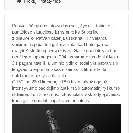
Prekių Pristatymas
Pasivaikščiojimas, stovyklavimas, žygiai – tokiose ir
panašiose situacijose jums prireiks Superfire
žibintuvėlio. Patvari baterija užtikrina iki 7 valandų
veikimo, taip pat turi galinį žibintą, kad būtų galima
matyti iš skirtingų perspektyvų. Galite naudoti lyjant ar
net žiemą, apsaugotas IP34 atsparumo vandeniui lygiu.
Jis pagamintas iš aliuminio lydinio, todėl yra patvarus ir
lengvas, o ergonomiškas dizainas užtikrina tvirtą
sukibimą ir neslysta iš rankų.
GT60 turi 2600 liumenų ir P90 lustą, atsakingą už
intensyvumo padidėjimo aptikimą ir automatinį ryškumo
didinimą. Turi 2 režimus: fokusuotą ir išsklaidytą šviesą,
kurią galite naudoti pagal savo poreikius.