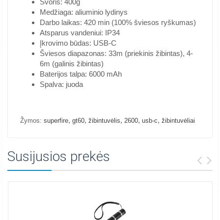
Svoris: 400g
Medžiaga: aliuminio lydinys
Darbo laikas: 420 min (100% šviesos ryškumas)
Atsparus vandeniui: IP34
Įkrovimo būdas: USB-C
Šviesos diapazonas: 33m (priekinis žibintas), 4-
6m (galinis žibintas)
Baterijos talpa: 6000 mAh
Spalva: juoda
,
,
,
,
,
Žymos:
superfire
gt60
žibintuvėlis
2600
usb-c
žibintuvėliai
Susijusios prekės