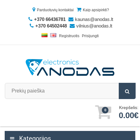
Parduotuvių kontaktai
Kaip apsipirkti?
+370 66436781
kaunas@anodas.lt
+370 64502448
vilnius@anodas.lt
Registruotis
Prisijungti
Krepšelis:
0
0.00€
Kategorijos