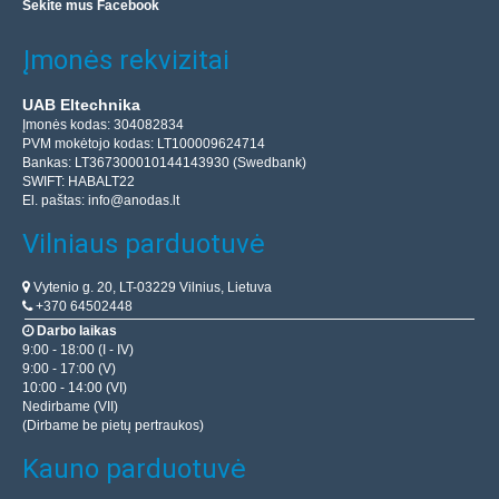
Sekite mus Facebook
Įmonės rekvizitai
UAB Eltechnika
Įmonės kodas: 304082834
PVM mokėtojo kodas: LT100009624714
Bankas: LT367300010144143930 (Swedbank)
SWIFT: HABALT22
El. paštas:
info@anodas.lt
Vilniaus parduotuvė
Vytenio g. 20, LT-03229 Vilnius, Lietuva
+370 64502448
Darbo laikas
9:00 - 18:00 (I - IV)
9:00 - 17:00 (V)
10:00 - 14:00 (VI)
Nedirbame (VII)
(Dirbame be pietų pertraukos)
Kauno parduotuvė