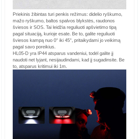
Priekinis žibintas turi penkis režimus: didelio ryškumo,
mažo ryškumo, baltos spalvos blykstės, raudonos
šviesos ir SOS. Tai leidžia reguliuoti apšvietimo tipą
pagal situaciją, kurioje esate. Be to, galite reguliuoti
šviesos kampą nuo 0° iki 45°, pritaikydami jo veikimą
pagal savo poreikius.
HL05-D yra IP44 atsparus vandeniui, todėl galite jį
naudoti net lyjant, nesijaudindami, kad jį sugadinsite. Be
to, atsparus kritimui iki 1m.