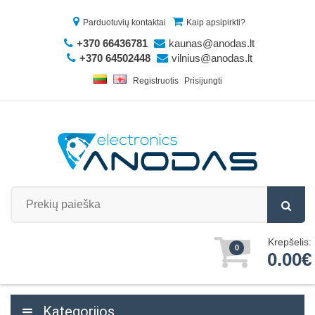
Parduotuvių kontaktai
Kaip apsipirkti?
+370 66436781
kaunas@anodas.lt
+370 64502448
vilnius@anodas.lt
Registruotis
Prisijungti
Krepšelis:
0
0.00€
Kategorijos