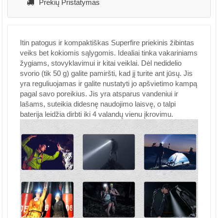
Prekių Pristatymas
Itin patogus ir kompaktiškas Superfire priekinis žibintas
veiks bet kokiomis sąlygomis. Idealiai tinka vakariniams
žygiams, stovyklavimui ir kitai veiklai. Dėl nedidelio
svorio (tik 50 g) galite pamiršti, kad jį turite ant jūsų. Jis
yra reguliuojamas ir galite nustatyti jo apšvietimo kampą
pagal savo poreikius. Jis yra atsparus vandeniui ir
lašams, suteikia didesnę naudojimo laisvę, o talpi
baterija leidžia dirbti iki 4 valandų vienu įkrovimu.