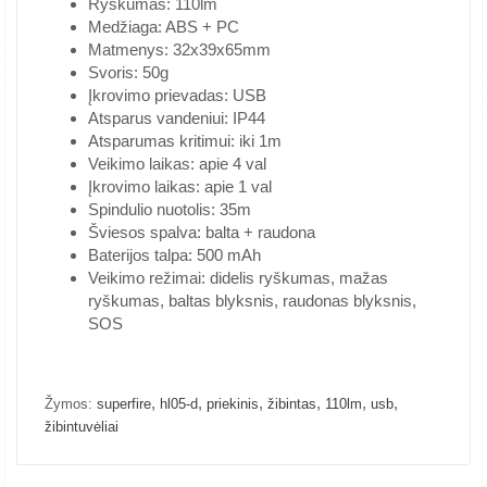
Ryškumas: 110lm
Medžiaga: ABS + PC
Matmenys: 32x39x65mm
Svoris: 50g
Įkrovimo prievadas: USB
Atsparus vandeniui: IP44
Atsparumas kritimui: iki 1m
Veikimo laikas: apie 4 val
Įkrovimo laikas: apie 1 val
Spindulio nuotolis: 35m
Šviesos spalva: balta + raudona
Baterijos talpa: 500 mAh
Veikimo režimai: didelis ryškumas, mažas
ryškumas, baltas blyksnis, raudonas blyksnis,
SOS
,
,
,
,
,
,
Žymos:
superfire
hl05-d
priekinis
žibintas
110lm
usb
žibintuvėliai