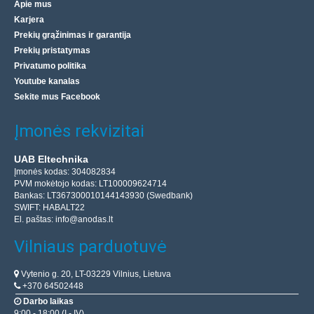
Apie mus
Karjera
Prekių grąžinimas ir garantija
Prekių pristatymas
Privatumo politika
Youtube kanalas
Sekite mus Facebook
Įmonės rekvizitai
UAB Eltechnika
Įmonės kodas: 304082834
PVM mokėtojo kodas: LT100009624714
Bankas: LT367300010144143930 (Swedbank)
SWIFT: HABALT22
El. paštas:
info@anodas.lt
Vilniaus parduotuvė
Vytenio g. 20, LT-03229 Vilnius, Lietuva
+370 64502448
Darbo laikas
9:00 - 18:00 (I - IV)