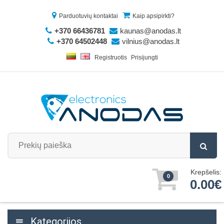
Parduotuvių kontaktai
Kaip apsipirkti?
+370 66436781
kaunas@anodas.lt
+370 64502448
vilnius@anodas.lt
Registruotis
Prisijungti
Krepšelis:
0
0.00€
Kategorijos