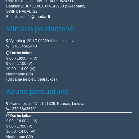
PVM mokėtojo kodas: LT100009624714
Bankas: LT367300010144143930 (Swedbank)
SWIFT: HABALT22
El. paštas:
info@anodas.lt
Vilniaus parduotuvė
Vytenio g. 20, LT-03229 Vilnius, Lietuva
+370 64502448
Darbo laikas
9:00 - 18:00 (I - IV)
9:00 - 17:00 (V)
10:00 - 14:00 (VI)
Nedirbame (VII)
(Dirbame be pietų pertraukos)
Kauno parduotuvė
Pramonės pr. 4D, LT-51329, Kaunas, Lietuva
+370 66436781
Darbo laikas
9:00 - 18:00 (I - IV)
9:00 - 17:00 (V)
10:00 - 14:00 (VI)
Nedirbame (VII)