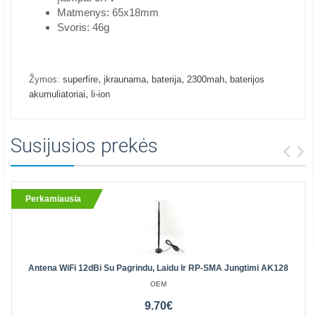
Matmenys: 65x18mm
Svoris: 46g
,
,
,
,
Žymos:
superfire
įkraunama
baterija
2300mah
baterijos
,
akumuliatoriai
li-ion
Susijusios prekės
Perkamiausia
Antena WiFi 12dBi Su Pagrindu, Laidu Ir RP-SMA Jungtimi AK128
OEM
9.70€