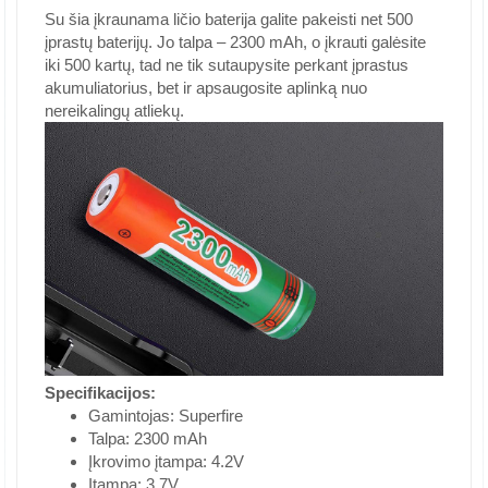
Su šia įkraunama ličio baterija galite pakeisti net 500
įprastų baterijų. Jo talpa – 2300 mAh, o įkrauti galėsite
iki 500 kartų, tad ne tik sutaupysite perkant įprastus
akumuliatorius, bet ir apsaugosite aplinką nuo
nereikalingų atliekų.
Specifikacijos:
Gamintojas: Superfire
Talpa: 2300 mAh
Įkrovimo įtampa: 4.2V
Įtampa: 3.7V