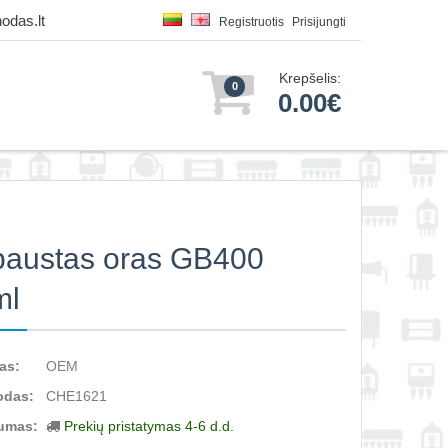
odas.lt
Registruotis
Prisijungti
Krepšelis:
0
0.00€
austas oras GB400
ml
as:
OEM
odas:
CHE1621
umas:
Prekių pristatymas 4-6 d.d.