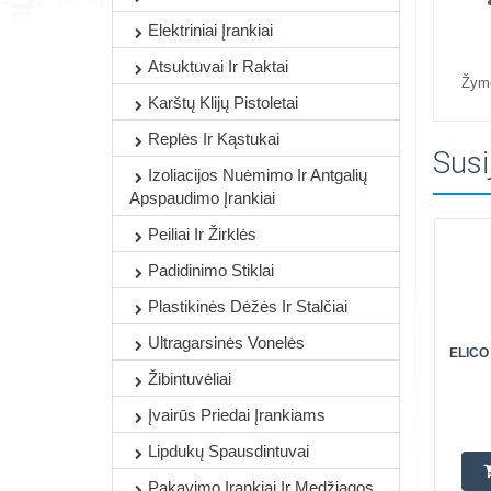
Elektriniai Įrankiai
Atsuktuvai Ir Raktai
Žym
Karštų Klijų Pistoletai
Replės Ir Kąstukai
Susi
Izoliacijos Nuėmimo Ir Antgalių
Apspaudimo Įrankiai
Peiliai Ir Žirklės
Padidinimo Stiklai
Plastikinės Dėžės Ir Stalčiai
Ultragarsinės Vonelės
ELICO
Žibintuvėliai
Įvairūs Priedai Įrankiams
Lipdukų Spausdintuvai
Pakavimo Įrankiai Ir Medžiagos