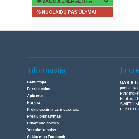
ŽALIOJI ENERGETIKA
% NUOLAIDŲ PASIŪLYMAI
Informacija
Įmonė
Gamintojai
UAB Elte
Įmonės ko
Parsisiuntimai
PVM mokėt
Apie mus
Bankas: L
Karjera
SWIFT: HA
El. paštas:
Prekių grąžinimas ir garantija
Prekių pristatymas
Privatumo politika
Youtube kanalas
Sekite mus Facebook