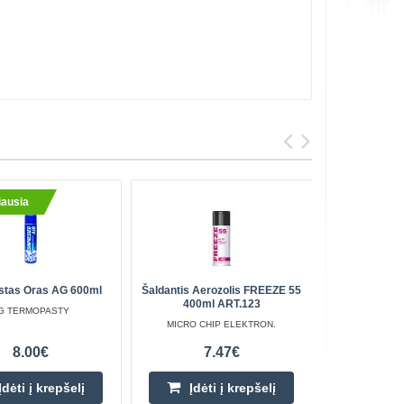
ausia
Perkami
stas Oras AG 600ml
Šaldantis Aerozolis FREEZE 55
Suspau
400ml ART.123
G TERMOPASTY
A
MICRO CHIP ELEKTRON.
8.00€
7.47€
Įdėti į krepšelį
Įdėti į krepšelį