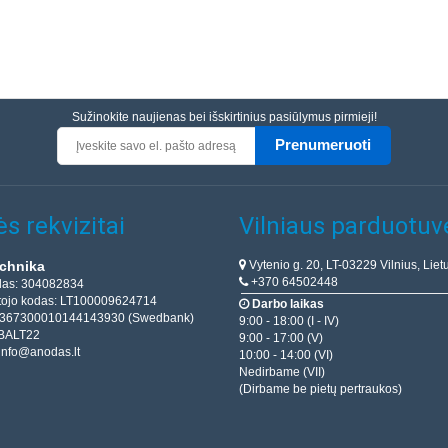
Sužinokite naujienas bei išskirtinius pasiūlymus pirmieji!
Prenumeruoti
s rekvizitai
Vilniaus parduotuv
Vytenio g. 20, LT-03229 Vilnius, Liet
chnika
+370 64502448
das: 304082834
ojo kodas: LT100009624714
Darbo laikas
T367300010144143930 (Swedbank)
9:00 - 18:00 (I - IV)
BALT22
9:00 - 17:00 (V)
info@anodas.lt
10:00 - 14:00 (VI)
Nedirbame (VII)
(Dirbame be pietų pertraukos)