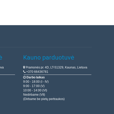
ė
Kauno parduotuvė
uva
Pramonės pr. 4D, LT-51329, Kaunas, Lietuva
+370 66436781
Darbo laikas
9:00 - 18:00 (I - IV)
9:00 - 17:00 (V)
10:00 - 14:00 (VI)
Nedirbame (VII)
(Dirbame be pietų pertraukos)