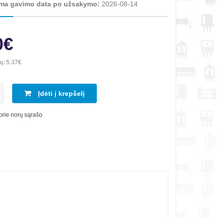
ma gavimo data po užsakymo:
2026-08-14
0€
ių:
5.37€
Įdėti į krepšelį
 prie norų sąrašo