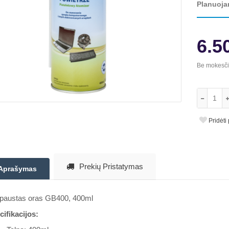
Planuoja
6.5
Be mokesč
Pridėti
Prekių Pristatymas
Aprašymas
paustas oras GB400, 400ml
ifikacijos: