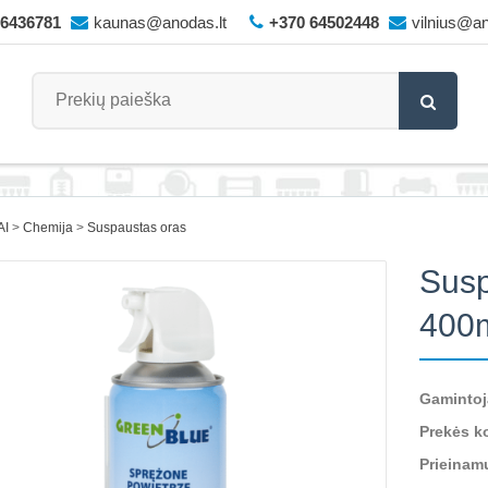
66436781
kaunas@anodas.lt
+370 64502448
vilnius@an
AI
Chemija
Suspaustas oras
Susp
400
Gamintoj
Prekės k
Prieinam