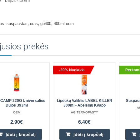
Talpa: 400ml
,
,
,
os:
suspaustas
oras
gb400
400ml oem
jusios prekės
-20% Nuolaida
Perkami
 CAMP 220G Universalios
Lipdukų Valiklis LABEL KILLER
Suspau
Dujos 393ml
300ml - Apelsinų Kvapo
A
OEM
AG TERMOPASTY
2.90€
6.40€
Įdėti į krepšelį
Įdėti į krepšelį