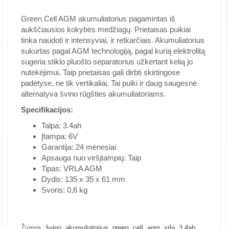
Green Cell AGM akumuliatorius pagamintas iš
aukščiausios kokybės medžiagų. Prietaisas puikiai
tinka naudoti ir intensyviai, ir retkarčiais. Akumuliatorius
sukurtas pagal AGM technologiją, pagal kurią elektrolitą
sugeria stiklo pluošto separatorius užkertant kelią jo
nutekėjimui. Taip prietaisas gali dirbti skirtingose
padėtyse, ne tik vertikaliai. Tai puiki ir daug saugesnė
alternatyva švino rūgšties akumuliatoriams.
Specifikacijos:
Talpa: 3.4ah
Įtampa: 6V
Garantija: 24 mėnesiai
Apsauga nuo viršįtampių: Taip
Tipas: VRLA AGM
Dydis: 135 x 35 x 61 mm
Svoris: 0,6 kg
,
,
,
,
,
,
,
Žymos:
švino
akumuliatorius
green
cell
agm
vrla
3.4ah