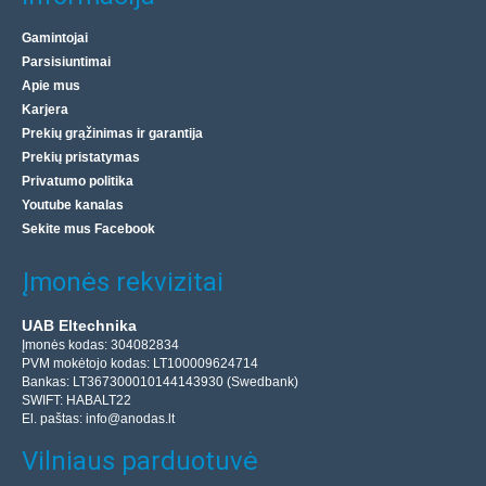
Gamintojai
Parsisiuntimai
Apie mus
Karjera
Prekių grąžinimas ir garantija
Prekių pristatymas
Privatumo politika
Youtube kanalas
Sekite mus Facebook
Įmonės rekvizitai
UAB Eltechnika
Įmonės kodas: 304082834
PVM mokėtojo kodas: LT100009624714
Bankas: LT367300010144143930 (Swedbank)
SWIFT: HABALT22
El. paštas:
info@anodas.lt
Vilniaus parduotuvė