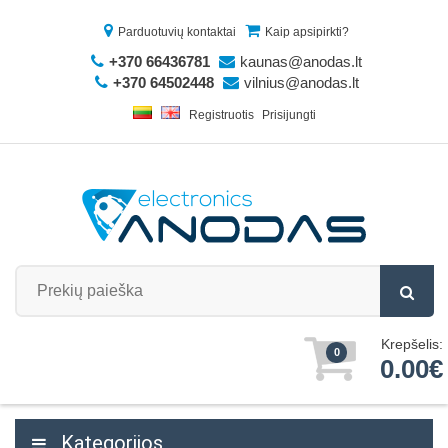
Parduotuvių kontaktai
Kaip apsipirkti?
+370 66436781
kaunas@anodas.lt
+370 64502448
vilnius@anodas.lt
Registruotis
Prisijungti
Krepšelis:
0
0.00€
Kategorijos