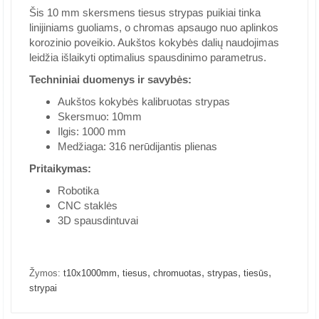
Šis 10 mm skersmens tiesus strypas puikiai tinka
linijiniams guoliams, o chromas apsaugo nuo aplinkos
korozinio poveikio. Aukštos kokybės dalių naudojimas
leidžia išlaikyti optimalius spausdinimo parametrus.
Techniniai duomenys ir savybės:
Aukštos kokybės kalibruotas strypas
Skersmuo: 10mm
Ilgis: 1000 mm
Medžiaga: 316 nerūdijantis plienas
Pritaikymas:
Robotika
CNC staklės
3D spausdintuvai
,
,
,
,
,
Žymos:
t10x1000mm
tiesus
chromuotas
strypas
tiesūs
strypai