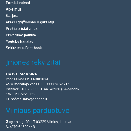
Parsisiuntimai
Apie mus
Karjera
Prekių grąžinimas ir garantija
Prekių pristatymas
Privatumo politika
Youtube kanalas
Sekite mus Facebook
Įmonės rekvizitai
UAB Eltechnika
Įmonės kodas: 304082834
PVM mokėtojo kodas: LT100009624714
Bankas: LT367300010144143930 (Swedbank)
SWIFT: HABALT22
El. paštas:
info@anodas.lt
Vilniaus parduotuvė
Vytenio g. 20, LT-03229 Vilnius, Lietuva
+370 64502448