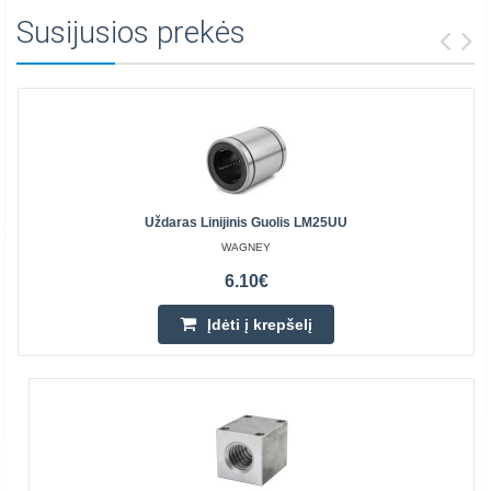
Susijusios prekės
Uždaras Linijinis Guolis LM25UU
WAGNEY
6.10€
Įdėti į krepšelį