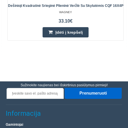
Dešinioji Kvadratinė Srieginė Plieninė Veržlė Su Skylutėmis CQF 16X4P
WAGNEY
33.10€
Įdėti į krepšelį
Sužinokite naujienas bei išskirtinius pasiūlymus pirmieji!
Prenumeruoti
Informacija
Gamintojai