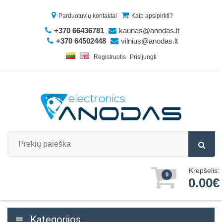
Parduotuvių kontaktai
Kaip apsipirkti?
+370 66436781
kaunas@anodas.lt
+370 64502448
vilnius@anodas.lt
Registruotis
Prisijungti
Krepšelis:
0
0.00€
Kategorijos