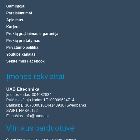
Gamintojai
Parsisiuntimai
Apie mus
Karjera
Prekių grąžinimas ir garantija
Prekių pristatymas
Privatumo politika
Youtube kanalas
Sekite mus Facebook
Įmonės rekvizitai
UAB Eltechnika
Įmonės kodas: 304082834
PVM mokėtojo kodas: LT100009624714
Bankas: LT367300010144143930 (Swedbank)
SWIFT: HABALT22
El. paštas:
info@anodas.lt
Vilniaus parduotuvė