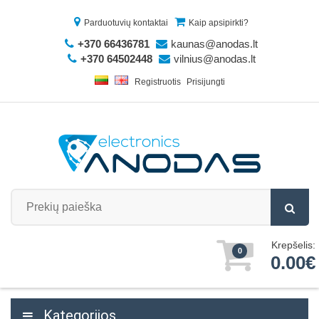
Parduotuvių kontaktai
Kaip apsipirkti?
+370 66436781
kaunas@anodas.lt
+370 64502448
vilnius@anodas.lt
Registruotis
Prisijungti
Krepšelis:
0
0.00€
Kategorijos