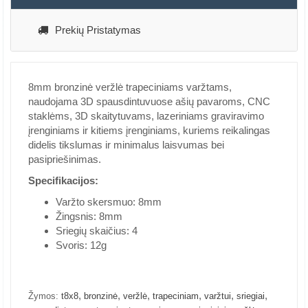
Prekių Pristatymas
8mm bronzinė veržlė trapeciniams varžtams,
naudojama 3D spausdintuvuose ašių pavaroms, CNC
staklėms, 3D skaitytuvams, lazeriniams graviravimo
įrenginiams ir kitiems įrenginiams, kuriems reikalingas
didelis tikslumas ir minimalus laisvumas bei
pasipriešinimas.
Specifikacijos:
Varžto skersmuo: 8mm
Žingsnis: 8mm
Sriegių skaičius: 4
Svoris: 12g
,
,
,
,
,
,
Žymos:
t8x8
bronzinė
veržlė
trapeciniam
varžtui
sriegiai