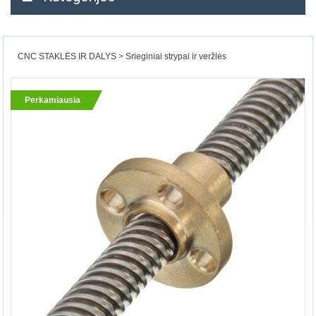
CNC STAKLĖS IR DALYS
Srieginiai strypai ir veržlės
Perkamiausia