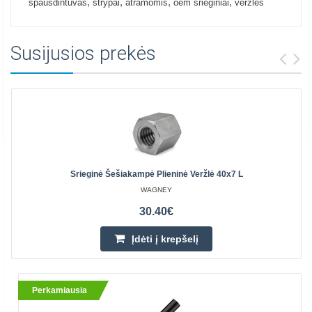
,
,
,
,
spausdintuvas
strypai
atramomis
oem srieginiai
veržlės
Susijusios prekės
Srieginė Šešiakampė Plieninė Veržlė 40x7 L
WAGNEY
30.40€
Įdėti į krepšelį
Perkamiausia