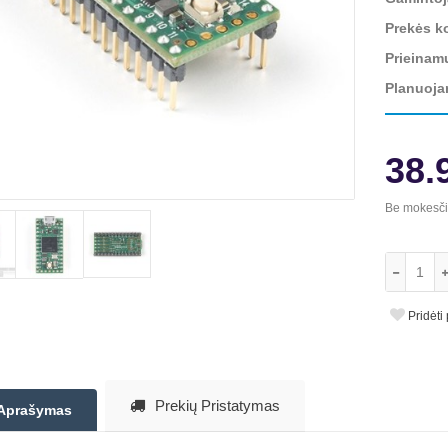
Prekės k
Prieinam
Planuoja
38.
Be mokesč
Pridėti
Prekių Pristatymas
Aprašymas