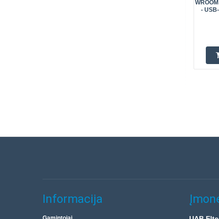
WROOM - 
- USB
Informacija
Įmonė
Gamintojai
UAB Elte