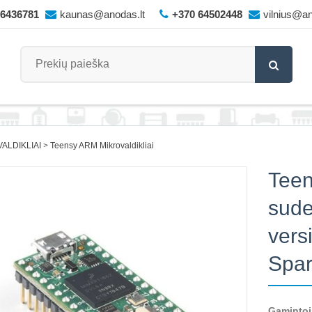
66436781
kaunas@anodas.lt
+370 64502448
vilnius@an
ALDIKLIAI
Teensy ARM Mikrovaldikliai
Teen
sude
versi
Spa
Gamintoj