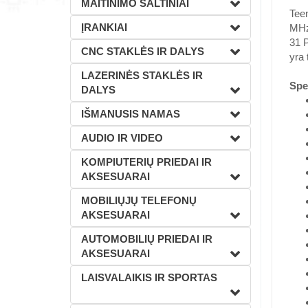
MAITINIMO ŠALTINIAI
Tee
ĮRANKIAI
MHz 
31 P
CNC STAKLĖS IR DALYS
yra 
LAZERINĖS STAKLĖS IR
Spec
DALYS
IŠMANUSIS NAMAS
AUDIO IR VIDEO
KOMPIUTERIŲ PRIEDAI IR
AKSESUARAI
MOBILIŲJŲ TELEFONŲ
AKSESUARAI
AUTOMOBILIŲ PRIEDAI IR
AKSESUARAI
LAISVALAIKIS IR SPORTAS