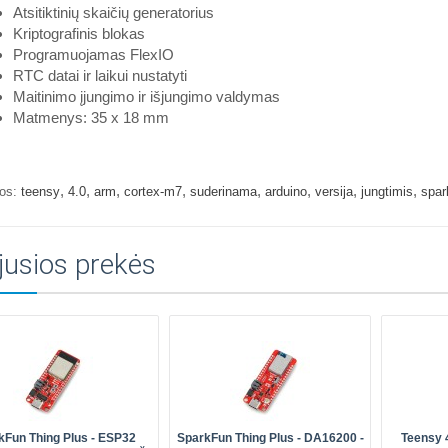
Atsitiktinių skaičių generatorius
Kriptografinis blokas
Programuojamas FlexIO
RTC datai ir laikui nustatyti
Maitinimo įjungimo ir išjungimo valdymas
Matmenys: 35 x 18 mm
,
,
,
,
,
,
,
,
os:
teensy
4.0
arm
cortex-m7
suderinama
arduino
versija
jungtimis
spar
jusios prekės
kFun Thing Plus - ESP32
SparkFun Thing Plus - DA16200 -
Teensy 