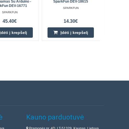
namas Su Arduino -
SparkFun DEV-18615
rkFun DEV-16771
SPARKFUN
SPARKFUN
45.40€
14.30€
Įdėti į krepšelį
Įdėti į krepšelį
ė
Kauno parduotuvė
uva
Pramonės pr. 4D, LT-51329, Kaunas, Lietuva