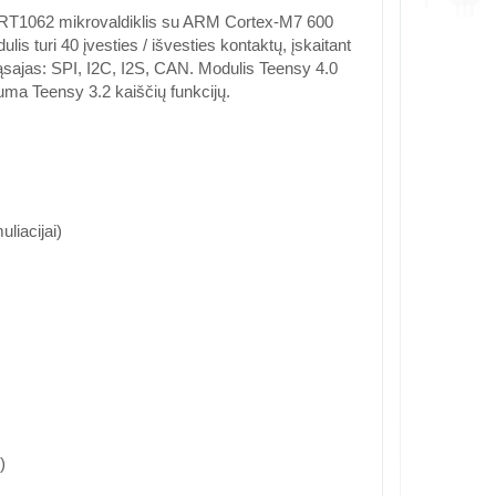
XRT1062 mikrovaldiklis su ARM Cortex-M7 600
 turi 40 įvesties / išvesties kontaktų, įskaitant
sąsajas: SPI, I2C, I2S, CAN. Modulis Teensy 4.0
uma Teensy 3.2 kaiščių funkcijų.
liacijai)
)