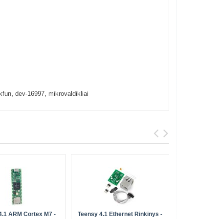
,
,
kfun
dev-16997
mikrovaldikliai
4.1 ARM Cortex M7 -
Teensy 4.1 Ethernet Rinkinys -
SparkFun 