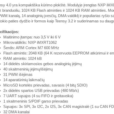
nsy 4.0 yra kompaktiška kūrimo plokštė. Modulyje įrengtas NXP iM
branduoliu, 1024 KB Flash atminties ir 1024 KB RAM atminties. Modulis
WM kanalą, 14 analoginių įvesčių, DMA valdiklį ir populiarias ryšio 
tokio paties dydžio ir formos kaip Teensy 3.2 ir suderinamas su daug
ifikacijos:
Maitinimo įtampa: nuo 3,5 V iki 6 V
Mikrovaldiklis: NXP iMXRT1062
Šerdis: ARM Cortex M7 600 MHz
Flash atmintis: 2048 KB (64 K rezervuota EEPROM atkūrimui ir emu
RAM atmintis: 1024 kB
14 didelės skiriamosios gebos analoginių įėjimų
40 skaitmeninių įėjimų/išėjimų
31 PWM išėjimas
14 aparatūrinių laikmačių
MicroSD kortelės prievadas, savasis (4 bitų SDIO)
2x didelės spartos USB prievadas (480 Mb/s)
7 UART sąsajos (4 su FIFO ir greitaveika)
1 skaitmeninis S/PDIF garso prievadas
Sąsajos: 3x SPI, 3x I2C, 2x I2S, 3x CAN magistralė (1 su CAN FD
32 DMA kanalai