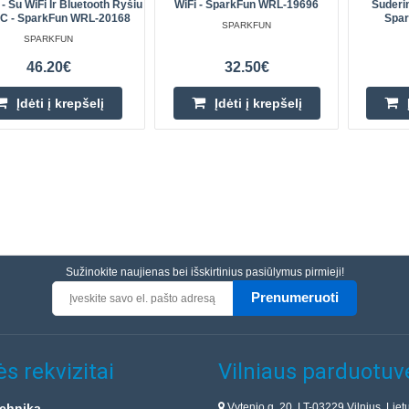
Su WiFi Ir Bluetooth Ryšiu
WiFi - SparkFun WRL-19696
Suderi
-C - SparkFun WRL-20168
Spa
SPARKFUN
SPARKFUN
46.20€
32.50€
Įdėti į krepšelį
Įdėti į krepšelį
Sužinokite naujienas bei išskirtinius pasiūlymus pirmieji!
Prenumeruoti
s rekvizitai
Vilniaus parduotuv
Vytenio g. 20, LT-03229 Vilnius, Liet
chnika