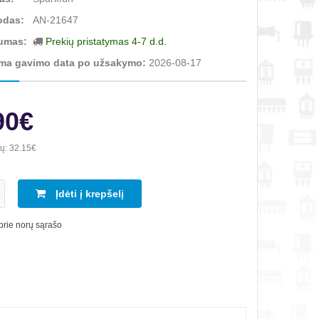
odas:
AN-21647
umas:
Prekių pristatymas 4-7 d.d.
ma gavimo data po užsakymo:
2026-08-17
90€
ių:
32.15€
Įdėti į krepšelį
 prie norų sąrašo