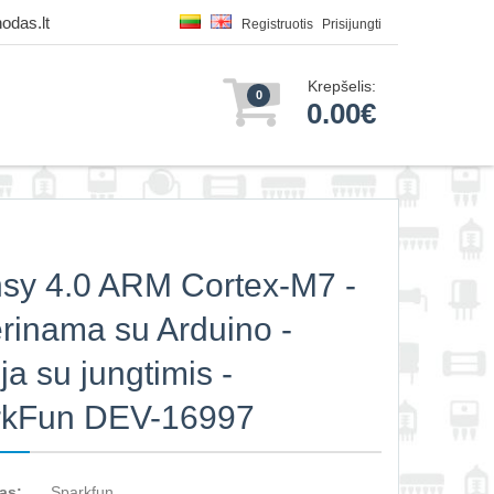
odas.lt
Registruotis
Prisijungti
Krepšelis:
0
0.00€
sy 4.0 ARM Cortex-M7 -
rinama su Arduino -
ja su jungtimis -
rkFun DEV-16997
as:
Sparkfun