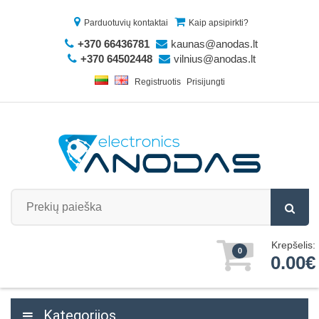
Parduotuvių kontaktai
Kaip apsipirkti?
+370 66436781
kaunas@anodas.lt
+370 64502448
vilnius@anodas.lt
Registruotis
Prisijungti
Krepšelis:
0
0.00€
Kategorijos