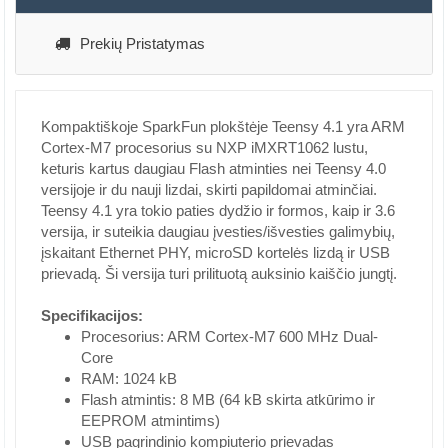
Prekių Pristatymas
Kompaktiškoje SparkFun plokštėje Teensy 4.1 yra ARM
Cortex-M7 procesorius su NXP iMXRT1062 lustu,
keturis kartus daugiau Flash atminties nei Teensy 4.0
versijoje ir du nauji lizdai, skirti papildomai atminčiai.
Teensy 4.1 yra tokio paties dydžio ir formos, kaip ir 3.6
versija, ir suteikia daugiau įvesties/išvesties galimybių,
įskaitant Ethernet PHY, microSD kortelės lizdą ir USB
prievadą. Ši versija turi prilituotą auksinio kaiščio jungtį.
Specifikacijos:
Procesorius: ARM Cortex-M7 600 MHz Dual-
Core
RAM: 1024 kB
Flash atmintis: 8 MB (64 kB skirta atkūrimo ir
EEPROM atmintims)
USB pagrindinio kompiuterio prievadas