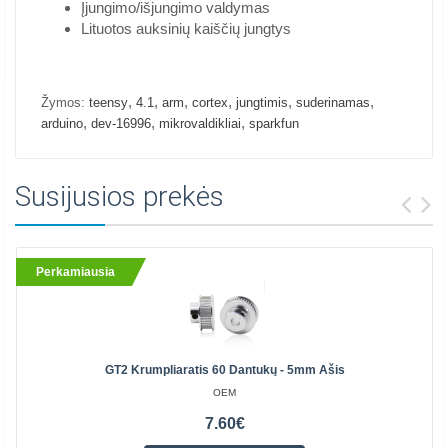
Įjungimo/išjungimo valdymas
Lituotos auksinių kaiščių jungtys
,
,
,
,
,
,
Žymos:
teensy
4.1
arm
cortex
jungtimis
suderinamas
,
,
,
arduino
dev-16996
mikrovaldikliai
sparkfun
Susijusios prekės
Perkamiausia
GT2 Krumpliaratis 60 Dantukų - 5mm Ašis
OEM
7.60€