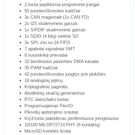
2 lustai papildomai programinei įrangai
55 įvesties/išvesties kaiščiai
3x CAN magistralė (1x CAN FD)
2x I2S skaitmeninis garsas
1x S/PDIF skaitmeninis garsas
1x SDIO (4 bitų) vietinis SD
3x SPI, visi su 16 FIFO
7 apatiniai signaliniai SMT
8 nuoseklieji prievadai
32 bendrosios paskirties DMA kanalai
35 PWM kaiščiai
42 įvesties/išvesties jungtys prie plokštės
18 analoginių įėjimų
Kriptografinis pagreitis
Atsitiktinių skaičių generatorius
RTC datos/laiko lustas
Programuojamas FlexIO
Pikselių apdorojimo srautas
Kryžminis paleidimas periferiniuose įrenginiuose
10/100 Mb DP72714 PHY (6 kontaktų)
MicroSD kortelės lizdas