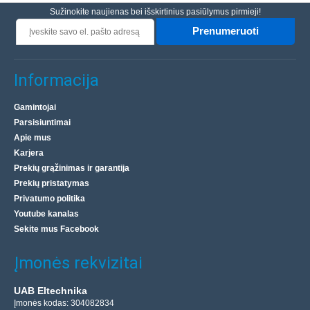
Sužinokite naujienas bei išskirtinius pasiūlymus pirmieji!
Prenumeruoti
Informacija
Gamintojai
Parsisiuntimai
Apie mus
Karjera
Prekių grąžinimas ir garantija
Prekių pristatymas
Privatumo politika
Youtube kanalas
Sekite mus Facebook
Įmonės rekvizitai
UAB Eltechnika
Įmonės kodas: 304082834