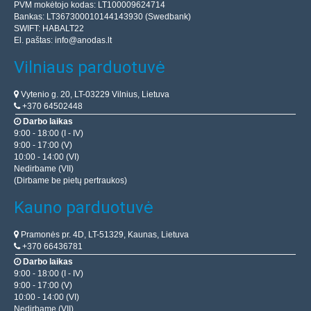
PVM mokėtojo kodas: LT100009624714
Bankas: LT367300010144143930 (Swedbank)
SWIFT: HABALT22
El. paštas:
info@anodas.lt
Vilniaus parduotuvė
Vytenio g. 20, LT-03229 Vilnius, Lietuva
+370 64502448
Darbo laikas
9:00 - 18:00 (I - IV)
9:00 - 17:00 (V)
10:00 - 14:00 (VI)
Nedirbame (VII)
(Dirbame be pietų pertraukos)
Kauno parduotuvė
Pramonės pr. 4D, LT-51329, Kaunas, Lietuva
+370 66436781
Darbo laikas
9:00 - 18:00 (I - IV)
9:00 - 17:00 (V)
10:00 - 14:00 (VI)
Nedirbame (VII)