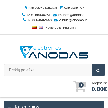
Parduotuvių kontaktai
Kaip apsipirkti?
+370 66436781
kaunas@anodas.lt
+370 64502448
vilnius@anodas.lt
Registruotis
Prisijungti
Krepšelis:
0
0.00€
Kategorijos