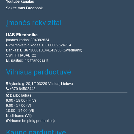
Youtube kanalas
Sekite mus Facebook
Įmonės rekvizitai
UAB Eltechnika
Įmonės kodas: 304082834
PVM mokėtojo kodas: LT100009624714
Bankas: LT367300010144143930 (Swedbank)
SWIFT: HABALT22
El. paštas:
info@anodas.lt
Vilniaus parduotuvė
Vytenio g. 20, LT-03229 Vilnius, Lietuva
+370 64502448
Darbo laikas
9:00 - 18:00 (I - IV)
9:00 - 17:00 (V)
10:00 - 14:00 (VI)
Nedirbame (VII)
(Dirbame be pietų pertraukos)
Kauno parduotuvė