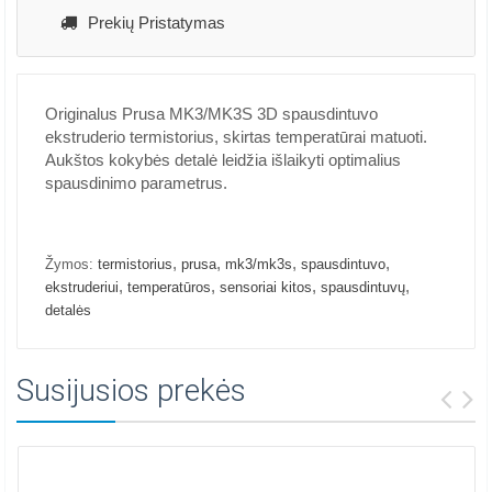
Prekių Pristatymas
Originalus Prusa MK3/MK3S 3D spausdintuvo
ekstruderio termistorius, skirtas temperatūrai matuoti.
Aukštos kokybės detalė leidžia išlaikyti optimalius
spausdinimo parametrus.
,
,
,
,
Žymos:
termistorius
prusa
mk3/mk3s
spausdintuvo
,
,
,
,
ekstruderiui
temperatūros
sensoriai kitos
spausdintuvų
detalės
Susijusios prekės