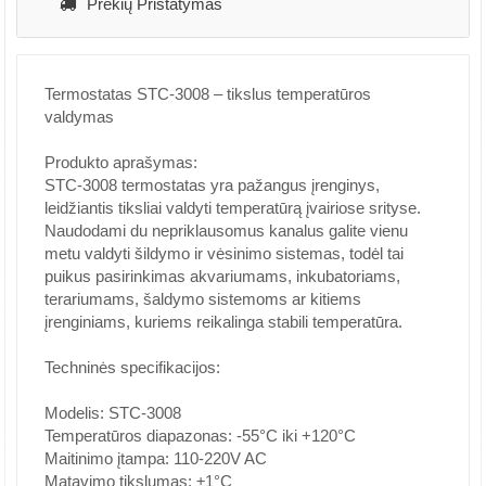
Prekių Pristatymas
Termostatas STC-3008 – tikslus temperatūros
valdymas
Produkto aprašymas:
STC-3008 termostatas yra pažangus įrenginys,
leidžiantis tiksliai valdyti temperatūrą įvairiose srityse.
Naudodami du nepriklausomus kanalus galite vienu
metu valdyti šildymo ir vėsinimo sistemas, todėl tai
puikus pasirinkimas akvariumams, inkubatoriams,
terariumams, šaldymo sistemoms ar kitiems
įrenginiams, kuriems reikalinga stabili temperatūra.
Techninės specifikacijos:
Modelis: STC-3008
Temperatūros diapazonas: -55°C iki +120°C
Maitinimo įtampa: 110-220V AC
Matavimo tikslumas: ±1°C