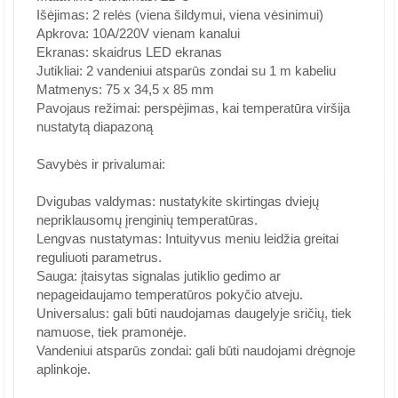
Išėjimas: 2 relės (viena šildymui, viena vėsinimui)
Apkrova: 10A/220V vienam kanalui
Ekranas: skaidrus LED ekranas
Jutikliai: 2 vandeniui atsparūs zondai su 1 m kabeliu
Matmenys: 75 x 34,5 x 85 mm
Pavojaus režimai: perspėjimas, kai temperatūra viršija
nustatytą diapazoną
Savybės ir privalumai:
Dvigubas valdymas: nustatykite skirtingas dviejų
nepriklausomų įrenginių temperatūras.
Lengvas nustatymas: Intuityvus meniu leidžia greitai
reguliuoti parametrus.
Sauga: įtaisytas signalas jutiklio gedimo ar
nepageidaujamo temperatūros pokyčio atveju.
Universalus: gali būti naudojamas daugelyje sričių, tiek
namuose, tiek pramonėje.
Vandeniui atsparūs zondai: gali būti naudojami drėgnoje
aplinkoje.