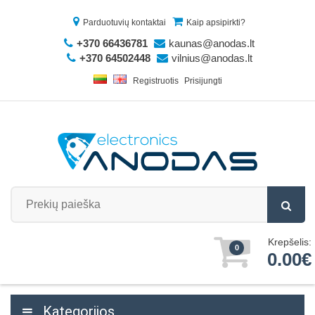
Parduotuvių kontaktai
Kaip apsipirkti?
+370 66436781
kaunas@anodas.lt
+370 64502448
vilnius@anodas.lt
Registruotis
Prisijungti
Krepšelis:
0
0.00€
Kategorijos