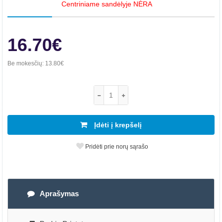
Centriniame sandėlyje NĖRA
16.70€
Be mokesčių:
13.80€
Įdėti į krepšelį
Pridėti prie norų sąrašo
Aprašymas