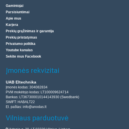
Gamintojai
Parsisiuntimai
Apie mus
Karjera
Prekių grąžinimas ir garantija
Prekių pristatymas
Privatumo politika
Youtube kanalas
Sekite mus Facebook
Įmonės rekvizitai
UAB Eltechnika
Įmonės kodas: 304082834
PVM mokėtojo kodas: LT100009624714
Bankas: LT367300010144143930 (Swedbank)
SWIFT: HABALT22
El. paštas:
info@anodas.lt
Vilniaus parduotuvė