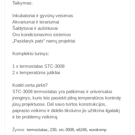
Taikymas:
Inkubatoriai ir gyvūnų veisimas
Akvariumai ir terariumai
Šaldytuvai ir aušintuvai
Oro kondicionavimo sistemos
„Pasidaryk pats“ namų projektai
Komplekto turinys:
1 x termostatas STC-3008
2 x temperatūros jutikliai
Kodėl verta pirkti?
STC-3008 termostatas yra patikimas ir universalus
įrenginys, kuris leis pasiekti pilną temperatūros kontrolę
jūsų projektuose. Dėl savo tvirtos konstrukcijos,
paprasto veikimo ir didelio tikslumo jis užtikrina ilgalaikį
ir be problemų veikimą.
,
,
,
,
Žymos:
termostatas
230
stc-3008
e6246
eurokomp