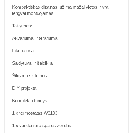
Kompaktiškas dizainas: užima mažai vietos ir yra
lengvai montuojamas.
Taikymas:
Akvariumai ir terariumai
Inkubatoriai
Šaldytuvai ir šaldikliai
Šildymo sistemos
DIY projektai
Komplekto turinys:
1 x termostatas W3103
1 x vandeniui atsparus zondas