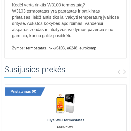
Kodėl verta rinktis W3103 termostatą?
W3103 termostatas yra paprastas ir patikimas
prietaisas, leidžiantis tiksliai valdyti temperatūrą įvairiose
srityse. Aukštos kokybės apdirbimas, vandeniui
atsparus zondas ir intuityvus valdymas paverčia šiuo
gaminiu, kuriuo galite pasitikėti.
,
,
,
Žymos:
termostatas
hx-w3103
e6248
eurokomp
Susijusios prekės
Pristatymas 0€
Tuya WiFi Termostatas
EUROKOMP