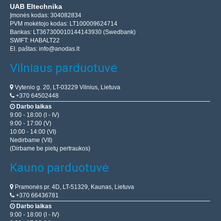
UAB Eltechnika
Įmonės kodas: 304082834
PVM mokėtojo kodas: LT100009624714
Bankas: LT367300010144143930 (Swedbank)
SWIFT: HABALT22
El. paštas:
info@anodas.lt
Vilniaus parduotuvė
Vytenio g. 20, LT-03229 Vilnius, Lietuva
+370 64502448
Darbo laikas
9:00 - 18:00 (I - IV)
9:00 - 17:00 (V)
10:00 - 14:00 (VI)
Nedirbame (VII)
(Dirbame be pietų pertraukos)
Kauno parduotuvė
Pramonės pr. 4D, LT-51329, Kaunas, Lietuva
+370 66436781
Darbo laikas
9:00 - 18:00 (I - IV)