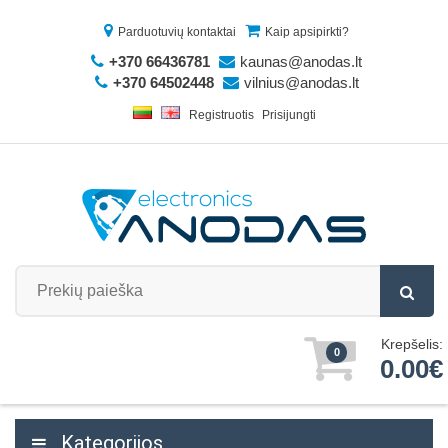
Parduotuvių kontaktai
Kaip apsipirkti?
+370 66436781
kaunas@anodas.lt
+370 64502448
vilnius@anodas.lt
Registruotis
Prisijungti
Krepšelis:
0
0.00€
Kategorijos