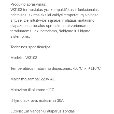
Produkto aprašymas:
W3103 termostatas yra kompaktiškas ir funkcionalus
prietaisas, skirtas tiksliai valdyti temperatūrą įvairiose
srityse. Dėl intuityvios sąsajos ir plataus matavimo
diapazono tai idealus sprendimas akvariumams,
terariumams, inkubatoriams, šaldymo ir šildymo
sistemoms.
Techninės specifikacijos:
Modelis: W3103
Temperatūros matavimo diapazonas: -50°C iki +110°C
Maitinimo įtampa: 220V AC
Matavimo tikslumas: ±1°C
Išėjimo apkrova: maksimali 30A
Jutiklis: 1m vandeniui atsparus zondas