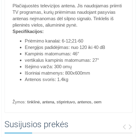
Plačiajuostės televizijos antena. Jis naudojamas priimti
TV programas, kurių priėmimas naudojant pasyvias
antenas neįmanomas dėl silpno signalo. Tinklelis iš
plieninės vielos, aliumininė pynė.
Specifikacijos:
Priėmimo kanalai: 6-12;21-60
Energijos padidėjimas: nuo 120 iki 40 dB
Kampinis matomumas: 46°
vertikalus kampinis matomumas: 27°
Išėjimo varža: 300 omų
Išoriniai matmenys: 800x600mm
Antenos svoris: 1.4kg
,
,
,
,
Žymos:
tinklinė
antena
stiprintuvo
antenos
oem
Susijusios prekės