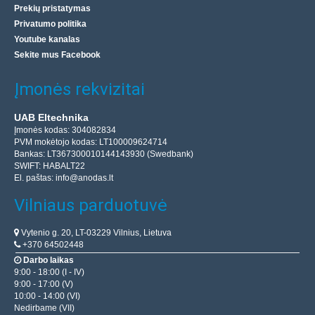
Prekių pristatymas
Privatumo politika
Youtube kanalas
Sekite mus Facebook
Įmonės rekvizitai
UAB Eltechnika
Įmonės kodas: 304082834
PVM mokėtojo kodas: LT100009624714
Bankas: LT367300010144143930 (Swedbank)
SWIFT: HABALT22
El. paštas:
info@anodas.lt
Vilniaus parduotuvė
Vytenio g. 20, LT-03229 Vilnius, Lietuva
+370 64502448
Darbo laikas
9:00 - 18:00 (I - IV)
9:00 - 17:00 (V)
10:00 - 14:00 (VI)
Nedirbame (VII)