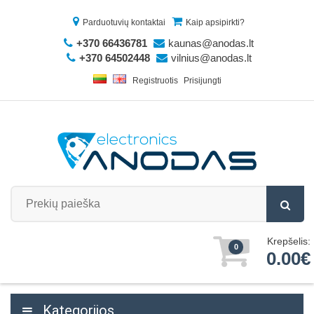
Parduotuvių kontaktai
Kaip apsipirkti?
+370 66436781
kaunas@anodas.lt
+370 64502448
vilnius@anodas.lt
Registruotis
Prisijungti
Krepšelis:
0
0.00€
Kategorijos