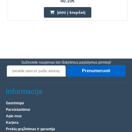
40.10€
Įdėti į krepšelį
Sužinokite naujienas bei išskirtinius pasiūlymus pirmieji!
Prenumeruoti
Informacija
Gamintojai
Parsisiuntimai
Apie mus
Karjera
Prekių grąžinimas ir garantija