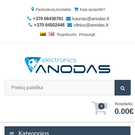
Parduotuvių kontaktai
Kaip apsipirkti?
+370 66436781
kaunas@anodas.lt
+370 64502448
vilnius@anodas.lt
Registruotis
Prisijungti
Krepšelis:
0
0.00€
Kategorijos