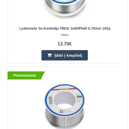
Lydmetalis Su Kanifolija TINOL Sn60Pb40 0.70mm 100g
TINOL
13.70€
Įdėti į krepšelį
Perkamiausia
Lydmetalis su kanifolija TINOL Sn60Pb40 0.70mm
100g
Lydmetalis daugiausia naudojamas elektronikos
pramonėje, standartinių elektroninių prietaisų ir
komponentų gamyboje, elektrotechnikoje bei komponentų
litavimui ..