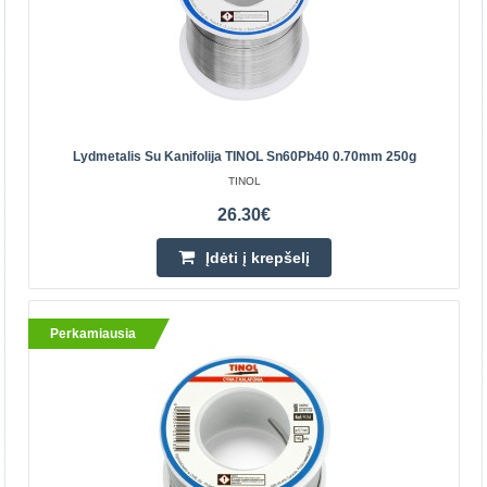
Lydmetalis su kanifolija TINOL Sn60Pb40 0.70mm
Lydmetalis Su Kanifolija TINOL Sn60Pb40 0.70mm 250g
250g
TINOL
Lydmetalis skirtas naudoti prietaisu taisymui, elektronikos
26.30€
komponentų litavimui PCB plokštėse, laidų litavimui itt.
Lydmetalis pagamintas iš 60% alavo ir 40% š..
Įdėti į krepšelį
26.30€
Perkamiausia
Prekių Pristatymas 4-6 D.d.
Įdėti į krepšelį
Pridėti prie pageidavimų sąrašo