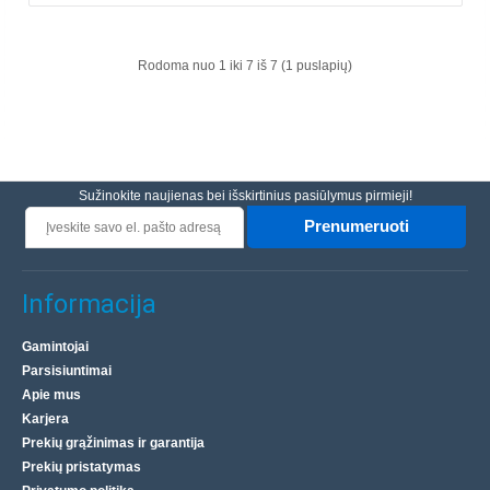
pramonėje, standartinių elektroninių prietaisų ir
komponentų gamyboje, elektrotechnikoje bei elementų
Rodoma nuo 1 iki 7 iš 7 (1 puslapių)
litavimui su..
3.00€
Prekių Pristatymas 4-6 D.d.
Sužinokite naujienas bei išskirtinius pasiūlymus pirmieji!
Įdėti į krepšelį
Prenumeruoti
Pridėti prie pageidavimų sąrašo
Informacija
Gamintojai
Parsisiuntimai
Apie mus
Karjera
Prekių grąžinimas ir garantija
Prekių pristatymas