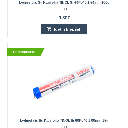
Lydmetalis su kanifolija TINOL Sn60Pb40 1.00mm
Lydmetalis Su Kanifolija TINOL Sn60Pb40 1.50mm 100g
100g
TINOL
9.80€
Lydmetalis daugiausia naudojamas elektronikos
pramonėje, standartinių elektroninių prietaisų ir
Įdėti į krepšelį
komponentų gamyboje, elektrotechnikoje bei elementų
litavimui su..
Perkamiausia
11.70€
Parduotuvėje Vilniuje NĖRA
Parduotuvėje Kaune NĖRA
Centriniame Sandėlyje YRA
Įdėti į krepšelį
Pridėti prie pageidavimų sąrašo
Lydmetalis Su Kanifolija TINOL Sn60Pb40 1.00mm 15g
TINOL