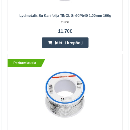
13.70€
Parduotuvėje Vilniuje NĖRA
Parduotuvėje Kaune NĖRA
Lydmetalis Su Kanifolija TINOL Sn60Pb40 1.00mm 100g
Centriniame Sandėlyje YRA
TINOL
Įdėti į krepšelį
11.70€
Įdėti į krepšelį
Pridėti prie pageidavimų sąrašo
Perkamiausia