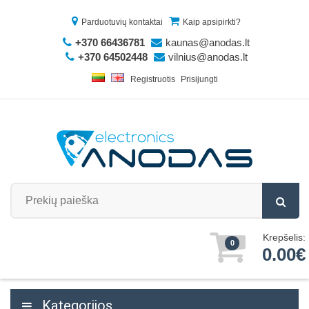
Parduotuvių kontaktai
Kaip apsipirkti?
+370 66436781
kaunas@anodas.lt
+370 64502448
vilnius@anodas.lt
Registruotis
Prisijungti
Krepšelis:
0
0.00€
Kategorijos