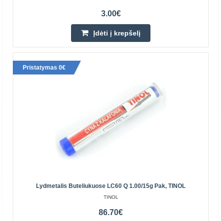
3.00€
Įdėti į krepšelį
Pristatymas 0€
Lydmetalis su kanifolija TINOL Sn60Pb40 1.50mm
100g
Lydmetalis daugiausia naudojamas elektronikos
pramonėje, standartinių elektroninių prietaisų ir
komponentų gamyboje, elektrotechnikoje bei komponentų
litavimui ..
Lydmetalis Buteliukuose LC60 Q 1.00/15g Pak, TINOL
9.80€
TINOL
Parduotuvėje Vilniuje NĖRA
86.70€
Parduotuvėje Kaune YRA