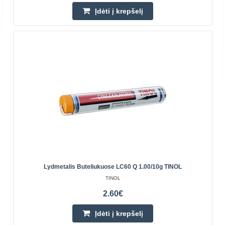
Centriniame Sandėlyje NĖRA
Įdėti į krepšelį
Įdėti į krepšelį
Pridėti prie pageidavimų sąrašo
Lydmetalis Buteliukuose LC60 Q 1.00/10g TINOL
TINOL
2.60€
Lydmetalis su kanifolija TINOL Sn60Pb40 1.00mm
15g
Įdėti į krepšelį
Lydmetalis daugiausia naudojamas elektronikos