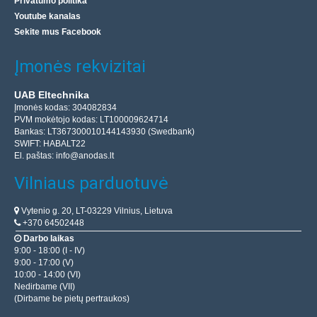
Privatumo politika
Youtube kanalas
Sekite mus Facebook
Įmonės rekvizitai
Lydmetalis buteliukuose LC60 Q 1.00/15g pak,
TINOL
UAB Eltechnika
Įmonės kodas: 304082834
50 buteliukų Sn60Pb40 lydmetalio, pagaminto lydant
PVM mokėtojo kodas: LT100009624714
alavą ir šviną, rinkinys. Lydmetalio grynumas garantuoja
Bankas: LT367300010144143930 (Swedbank)
puikų medžiagos sukibimą. Jis daugiausia naudojamas ..
SWIFT: HABALT22
El. paštas:
info@anodas.lt
Vilniaus parduotuvė
86.70€
Parduotuvėje Vilniuje NĖRA
Vytenio g. 20, LT-03229 Vilnius, Lietuva
Parduotuvėje Kaune NĖRA
+370 64502448
Centriniame Sandėlyje YRA
Darbo laikas
9:00 - 18:00 (I - IV)
Įdėti į krepšelį
9:00 - 17:00 (V)
10:00 - 14:00 (VI)
Nedirbame (VII)
Pridėti prie pageidavimų sąrašo
(Dirbame be pietų pertraukos)