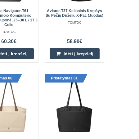
c Navigator-T61
Aviator-T37 Kelioninis Krepšys
amojo Kompiuterio
Su Pečių Dirželiu X-Pac (juodas)
 kuprinė 28 l
uprinė, 25–30 L / 17.3
TOMTOC
70.90€
Colio
TOMTOC
Prekių Pristatymas 4-6 D.d.
oninė kuprinė
60.30€
58.90€
-T66 Liteway“ – lengva
Įdėti į krepšelį
aliai tinkanti 2–..
dėti į krepšelį
Įdėti į krepšelį
Pridėti prie pageidavimų
sąrašo
ymas 0€
Pristatymas 0€
 kuprinė (žalia)
69.10€
ninė kuprinė (žalia)
Prekių Pristatymas 4-6 D.d.
engva 28 litrų talpos
2–3 dienų k..
Įdėti į krepšelį