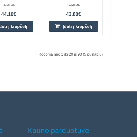
ešiojamojo
TOMTOC
TOMTOC
„Tomtoc Explorer-T71“
Įdėti į krepšelį
44.10€
43.80€
atogiu kišenių išdėsty..
Pridėti prie pageidavimų
dėti į krepšelį
Įdėti į krepšelį
sąrašo
Rodoma nuo 1 iki 20 iš 93 (5 puslapių)
nė Tomtoc
61.40€
a)
Prekių Pristatymas 4-6 D.d.
Tomtoc VintPack-TA1,
, patvarios ir
Įdėti į krepšelį
uprinės? Rinkitės „..
Pridėti prie pageidavimų
sąrašo
ė
Kauno parduotuvė