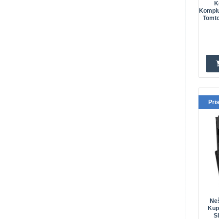
K
Kompiut
Tomto
Pri
Ne
Kupr
S