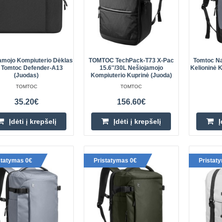
colių nešiojamojo kompiuterio dėklas
skyri..
amojo Kompiuterio Dėklas
TOMTOC TechPack-T73 X-Pac
Tomtoc Na
' Tomtoc Defender-A13
15.6''/30L Nešiojamojo
Kelioninė K
(juodas)
Kompiuterio Kuprinė (juoda)
TOMTOC TechPack-T73 X-pac 15
TOMTOC
TOMTOC
nešiojamojo kompiuterio kuprin
35.20€
156.60€
TOMTOC TechPack-T73 X-Pac 15.6
Įdėti į krepšelį
Įdėti į krepšelį
Į
kompiuterio kuprinė (juoda) „TO
– tai moderni 28 litrų talpos kupri
min..
statymas 0€
Pristatymas 0€
Pristat
Tomtoc Navigator-T66 Liteway k