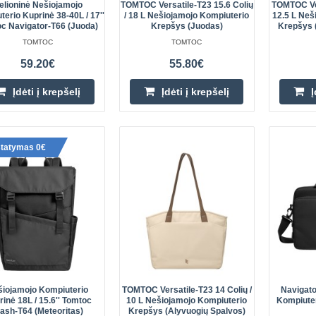
elioninė Nešiojamojo
TOMTOC Versatile-T23 15.6 Colių
TOMTOC Ver
erio Kuprinė 38-40L / 17''
/ 18 L Nešiojamojo Kompiuterio
12.5 L Neš
c Navigator-T66 (juoda)
Krepšys (juodas)
Krepšys 
TOMTOC
TOMTOC
59.20€
55.80€
Įdėti į krepšelį
Įdėti į krepšelį
Į
Tomtoc VintPack-TA1 nešiojamo
kuprinė, 15.6 colio / 22 l (pilka)
„Tomtoc VintPack-TA1“ nešiojamoj
statymas 0€
kuprinė, 15,6 colio / 22 l (pilka) Ie
patvarios ir patvarios nešiojamojo
Rin..
Tomtoc Explorer-T71 kelioninė 
kompiuterio kuprinė, 24 l (juoda
šiojamojo Kompiuterio
TOMTOC Versatile-T23 14 Colių /
Navigat
inė 18L / 15.6'' Tomtoc
10 L Nešiojamojo Kompiuterio
Kompiuter
lash-T64 (meteoritas)
Krepšys (alyvuogių Spalvos)