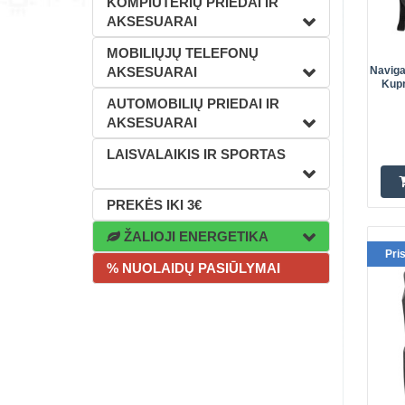
KOMPIUTERIŲ PRIEDAI IR
AKSESUARAI
MOBILIŲJŲ TELEFONŲ
AKSESUARAI
Naviga
Kupr
AUTOMOBILIŲ PRIEDAI IR
AKSESUARAI
LAISVALAIKIS IR SPORTAS
PREKĖS IKI 3€
ŽALIOJI ENERGETIKA
Pri
% NUOLAIDŲ PASIŪLYMAI