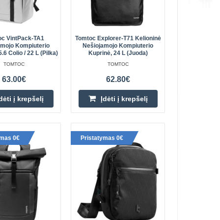
92.70€
Prekių Pristatymas 4-6 D.d.
oninė kuprinė,
T66 Liteway“ – tai 40
Įdėti į krepšelį
c VintPack-TA1
Tomtoc Explorer-T71 Kelioninė
a 3–5 dienų išvyko..
amojo Kompiuterio
Nešiojamojo Kompiuterio
.6 Colio / 22 L (pilka)
Kuprinė, 24 L (juoda)
Pridėti prie pageidavimų
TOMTOC
TOMTOC
sąrašo
63.00€
62.80€
dėti į krepšelį
Įdėti į krepšelį
amojo kompiuterio
79.30€
ymas 0€
Pristatymas 0€
Prekių Pristatymas 4-6 D.d.
mojo kompiuterio
omtoc Navigator-T67“ –
Įdėti į krepšelį
 skirta 3–5 d..
Pridėti prie pageidavimų
sąrašo