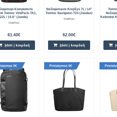
šiojamojo Kompiuterio
Nešiojamasis Krepšys 7L / 14''
Tomto
nė Tomtoc VintPack-TA1,
Tomtoc Navigator-T24 (juodas)
Nešioj
Navigator-T66 Liteway kelioninė
22L / 15.6'' (juoda)
Kelioninė K
TOMTOC
(šviesiai pilka)
TOMTOC
Tomtoc Navigator-T66 Liteway keli
61.40€
62.00€
(šviesiai pilka) „Tomtoc Navigator
28 litrų talpos kelioninė kuprinė, ide
Įdėti į krepšelį
Įdėti į krepšelį
Į
statymas 0€
Pristatymas 0€
Pristat
Navigator-T66 Liteway kelioninė
Tomtoc Navigator-T66 Liteway kelio
„Tomtoc Navigator-T66 Liteway“ – l
kelioninė kuprinė, idealiai tinkanti 