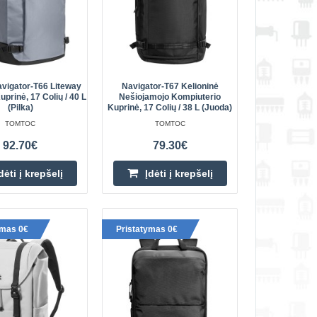
 – jis turi vieną
Įdėti į krepšelį
Pridėti prie pageidavimų
sąrašo
vigator-T66 Liteway
Navigator-T67 Kelioninė
uprinė, 17 Colių / 40 L
Nešiojamojo Kompiuterio
(pilka)
Kuprinė, 17 Colių / 38 L (juoda)
.6''/30L
TOMTOC
TOMTOC
156.60€
ė (juoda)
92.70€
79.30€
Prekių Pristatymas 4-6 D.d.
''/30L nešiojamojo
dėti į krepšelį
Įdėti į krepšelį
MTOC TechPack-T73“
Įdėti į krepšelį
nė, kurioje derinamas
Pridėti prie pageidavimų
ymas 0€
Pristatymas 0€
sąrašo
elioninė kuprinė,