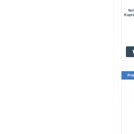
Ne
Kupri
Pri