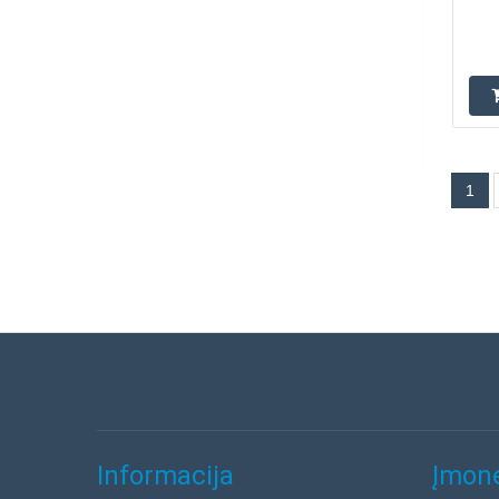
1
Informacija
Įmonė