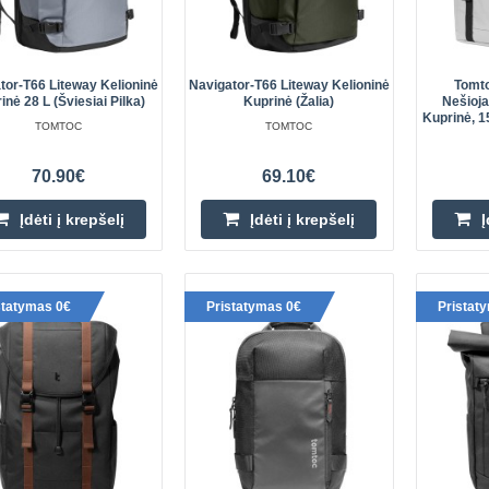
17 colių / 40 l (pilka)
Tomtoc Navigator-T66 Liteway keli
16"/40L (pilka) „Tomtoc Navigator-
tor-T66 Liteway Kelioninė
Navigator-T66 Liteway Kelioninė
Tomto
litrų talpos kelioninė kuprinė, skirt
inė 28 L (šviesiai Pilka)
Kuprinė (žalia)
Nešioj
Kuprinė, 15
TOMTOC
TOMTOC
70.90€
69.10€
Įdėti į krepšelį
Įdėti į krepšelį
Į
Navigator-T67 kelioninė nešioj
kuprinė, 17 colių / 38 l (juoda)
statymas 0€
Pristatymas 0€
Pristat
„Navigator-T67“ kelioninė nešioja
kuprinė, 17 colių / 38 l (juoda) „T
tai 38 litrų talpos kelioninė kuprinė,