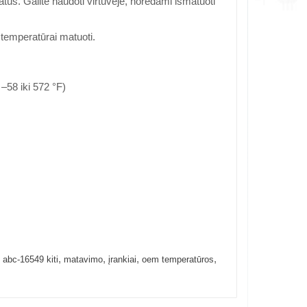
tus. Galite naudoti virtuvėje, norėdami išmatuoti
 temperatūrai matuoti.
–58 iki 572 °F)
,
,
,
,
,
abc-16549 kiti
matavimo
įrankiai
oem temperatūros