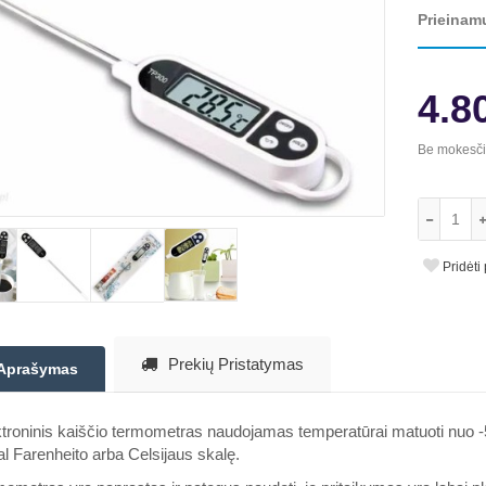
Prieinam
4.8
Be mokesč
Pridėti
Prekių Pristatymas
Aprašymas
troninis kaiščio termometras naudojamas temperatūrai matuoti nuo -5
l Farenheito arba Celsijaus skalę.