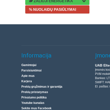
ŽALIOJI ENERGETIKA
% NUOLAIDŲ PASIŪLYMAI
Informacija
Įmonė
Gamintojai
UAB Elte
Įmonės ko
Parsisiuntimai
PVM mokėt
Apie mus
Bankas: L
Karjera
SWIFT: HA
El. paštas:
Prekių grąžinimas ir garantija
Prekių pristatymas
Privatumo politika
Youtube kanalas
Sekite mus Facebook