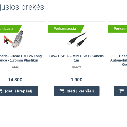
jusios prekės
amiausia
Perkamiausia
Perkami
deris J-Head E3D V6 Long
Blow USB A – Mini USB B Kabelis
Base
ance - 1.75mm Plastikui
1m
Automobili
Gr
OEM
BLOW
14.80€
1.90€
Įdėti į krepšelį
Įdėti į krepšelį