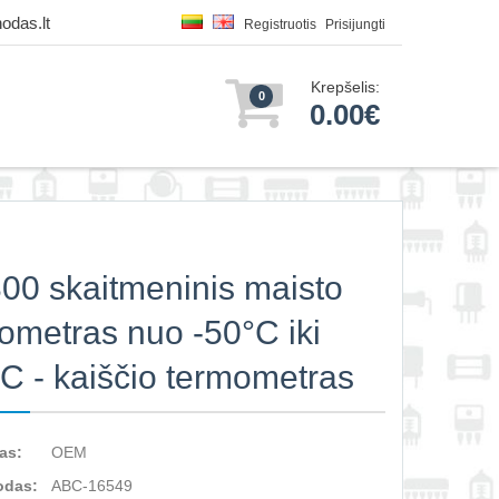
odas.lt
Registruotis
Prisijungti
Krepšelis:
0
0.00€
00 skaitmeninis maisto
ometras nuo -50°C iki
C - kaiščio termometras
as:
OEM
odas:
ABC-16549