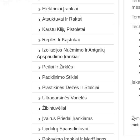
Term
mėso
Elektriniai Įrankiai
Term
Atsuktuvai Ir Raktai
Tec
Karštų Klijų Pistoletai
Replės Ir Kąstukai
Izoliacijos Nuėmimo Ir Antgalių
Apspaudimo Įrankiai
Peiliai Ir Žirklės
Padidinimo Stiklai
Įska
Plastikinės Dėžės Ir Stalčiai
Ultragarsinės Vonelės
Žibintuvėliai
Įvairūs Priedai Įrankiams
Žym
matu
Lipdukų Spausdintuvai
Pakavimo Įrankiai Ir Medžiagos