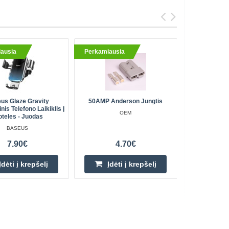
ausia
Perkamiausia
Perkami
us Glaze Gravity
50AMP Anderson Jungtis
Rankinis 
nis Telefono Laikiklis Į
Did
OEM
oteles - Juodas
BASEUS
7.90€
4.70€
Įdėti į krepšelį
Įdėti į krepšelį