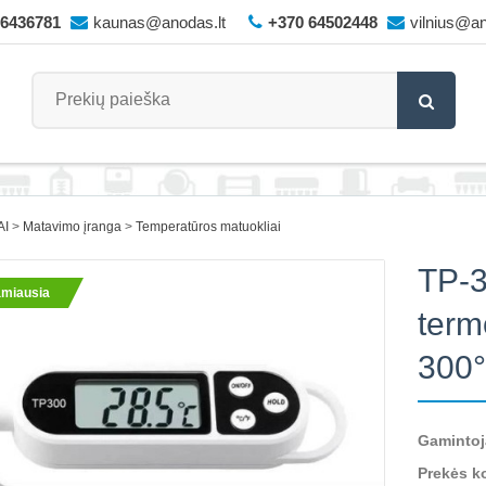
66436781
kaunas@anodas.lt
+370 64502448
vilnius@an
AI
Matavimo įranga
Temperatūros matuokliai
TP-3
miausia
term
300°
Gamintoj
Prekės k