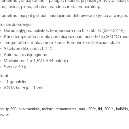
ometras yra paprastas ir patogus naudoti, jo pritaikymas yra labai pla
s, tešlos, pieno, arbatos, vandens ir kt. temperatūrą...
ometras taip pat gali būti naudojamas dirbtuvėse skysčio ar aliejaus
hniniai duomenys
Darbo sąlygos: aplinkos temperatūra nuo 0 iki 50 °C (32–122 °F)
Kūno temperatūros matavimo diapazonas: nuo –50 iki 300 °C (nuo 
Temperatūros matavimo režimai: Farenheito ir Celsijaus skalė
Skaitymo tikslumas 0,1°C
Automatinis išjungimas
Maitinimas: 1 x 1,5V LR44 baterija
Svoris: 40 g
itant
- 1 gabalėlis
AG13 baterija - 1 vnt
,
,
,
,
,
,
,
,
os:
tp-300
skaitmeninis
maisto
termometras
nuo
-50°c
iki
300°c
kaiščio
okliai