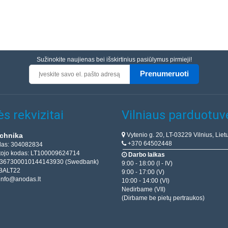
Sužinokite naujienas bei išskirtinius pasiūlymus pirmieji!
Prenumeruoti
s rekvizitai
Vilniaus parduotuv
Vytenio g. 20, LT-03229 Vilnius, Liet
chnika
+370 64502448
das: 304082834
ojo kodas: LT100009624714
Darbo laikas
T367300010144143930 (Swedbank)
9:00 - 18:00 (I - IV)
BALT22
9:00 - 17:00 (V)
info@anodas.lt
10:00 - 14:00 (VI)
Nedirbame (VII)
(Dirbame be pietų pertraukos)