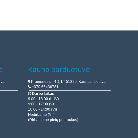
ė
Kauno parduotuvė
uva
Pramonės pr. 4D, LT-51329, Kaunas, Lietuva
+370 66436781
Darbo laikas
9:00 - 18:00 (I - IV)
9:00 - 17:00 (V)
10:00 - 14:00 (VI)
Nedirbame (VII)
(Dirbame be pietų pertraukos)