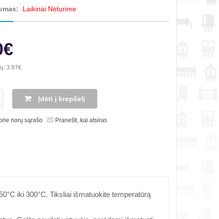
umas:
Laikinai Neturime
0€
ių:
3.97€
Įdėti į krepšelį
 prie norų sąrašo
Pranešti, kai atsiras
0°C iki 300°C. Tiksliai išmatuokite temperatūrą