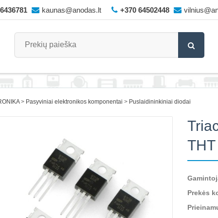
66436781
kaunas@anodas.lt
+370 64502448
vilnius@an
RONIKA
Pasyviniai elektronikos komponentai
Puslaidininkiniai diodai
Tria
THT 
Gamintoj
Prekės k
Prieinam