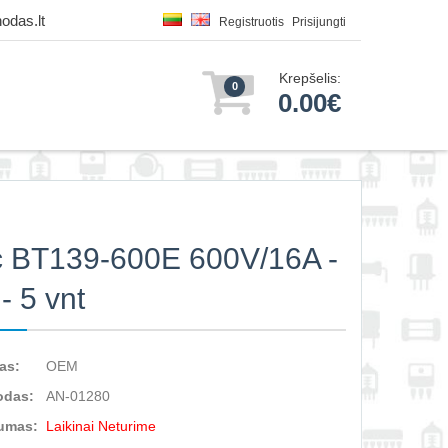
odas.lt
Registruotis
Prisijungti
Krepšelis:
0
0.00€
c BT139-600E 600V/16A -
- 5 vnt
as:
OEM
odas:
AN-01280
umas:
Laikinai Neturime