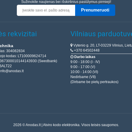
Sužinokite naujienas bei išskirtinius pasiūlymus pirmieji!
Prenumeruoti
s rekvizitai
Vilniaus parduotuv
Vytenio g. 20, LT-03229 Vilnius, Liet
chnika
+370 64502448
das: 304082834
ojo kodas: LT100009624714
Darbo laikas
T367300010144143930 (Swedbank)
9:00 - 18:00 (I - IV)
BALT22
9:00 - 17:00 (V)
info@anodas.lt
10:00 - 14:00 (VI)
Nedirbame (VII)
(Dirbame be pietų pertraukos)
2026 © Anodas.lt | Atviro kodo elektronika. Visos teisės saugomos.