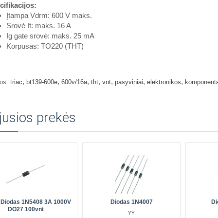
ifikacijos:
Įtampa Vdrm: 600 V maks.
Srovė It: maks. 16 A
Ig gate srovė: maks. 25 mA
Korpusas: TO220 (THT)
,
,
,
,
,
,
,
os:
triac
bt139-600e
600v/16a
tht
vnt
pasyviniai
elektronikos
komponentai
jusios prekės
 Diodas 1N5408 3A 1000V
Diodas 1N4007
Di
DO27 100vnt
YY