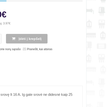
0€
ių:
3.97€
Įdėti į krepšelį
 prie norų sąrašo
Pranešti, kai atsiras
rovę It 16 A. Ig gate srovė ne didesnė kaip 25