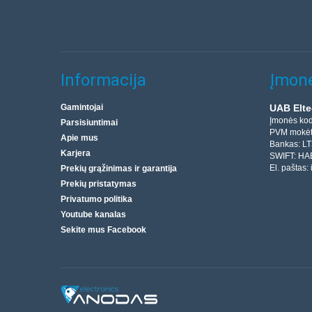
Informacija
Įmonė
Gamintojai
UAB Elte
Įmonės ko
Parsisiuntimai
PVM mokėt
Apie mus
Bankas: L
Karjera
SWIFT: HA
El. paštas:
Prekių grąžinimas ir garantija
Prekių pristatymas
Privatumo politika
Youtube kanalas
Sekite mus Facebook