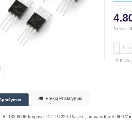
4.8
Be mokesč
Pridėti
Prekių Pristatymas
Aprašymas
c BT139-600E korpuse TNT TO220. Palaiko įtampą Vdrm iki 600 V ir s