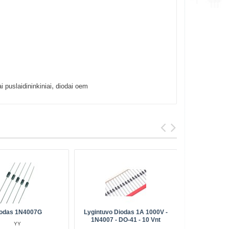
,
 puslaidininkiniai
diodai oem
odas 1N4007G
Lygintuvo Diodas 1A 1000V -
TRIAC BTA
1N4007 - DO-41 - 10 Vnt
TO
YY