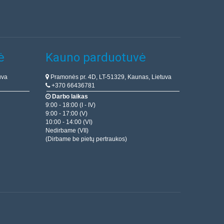
ė
Kauno parduotuvė
uva
Pramonės pr. 4D, LT-51329, Kaunas, Lietuva
+370 66436781
Darbo laikas
9:00 - 18:00 (I - IV)
9:00 - 17:00 (V)
10:00 - 14:00 (VI)
Nedirbame (VII)
(Dirbame be pietų pertraukos)