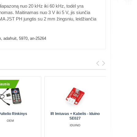
iapazoną nuo 20 kHz iki 60 kHz, todėl yra
nomas. Maitinamas nuo 3 V iki 5 V, jis siunčia
MA JST PH jungtis su 2 mm žingsniu, leidžiančia
,
,
,
m
adafruit
5970
an-25264
ausia
Pultelio Rinkinys
IR Imtuvas + Kabelis - Iduino
Grove, 
SE027
OEM
IDUINO