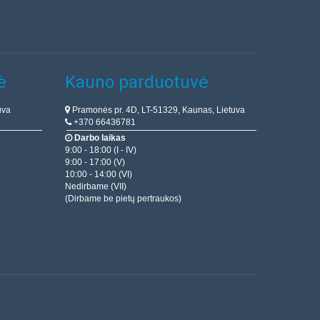
ė
Kauno parduotuvė
uva
Pramonės pr. 4D, LT-51329, Kaunas, Lietuva
+370 66436781
Darbo laikas
9:00 - 18:00 (I - IV)
9:00 - 17:00 (V)
10:00 - 14:00 (VI)
Nedirbame (VII)
(Dirbame be pietų pertraukos)