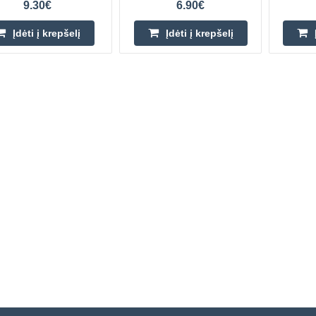
9.30€
6.90€
Įdėti į krepšelį
Įdėti į krepšelį