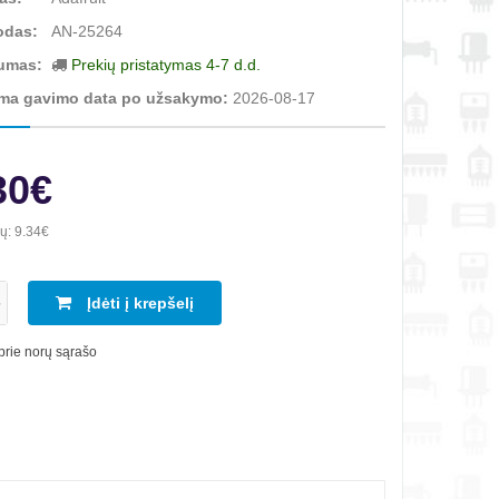
odas:
AN-25264
umas:
Prekių pristatymas 4-7 d.d.
ma gavimo data po užsakymo:
2026-08-17
30€
ių:
9.34€
Įdėti į krepšelį
 prie norų sąrašo