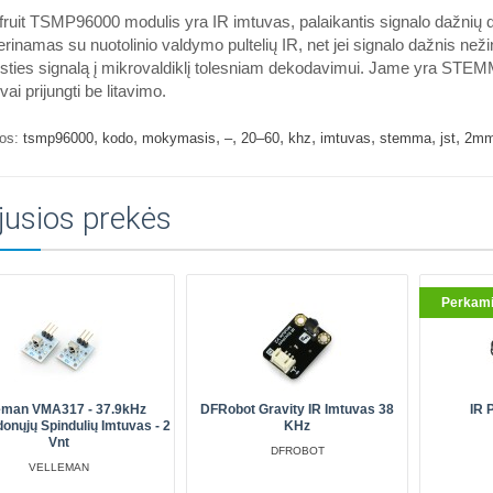
ruit TSMP96000 modulis yra IR imtuvas, palaikantis signalo dažnių d
rinamas su nuotolinio valdymo pultelių IR, net jei signalo dažnis neži
sties signalą į mikrovaldiklį tolesniam dekodavimui. Jame yra STEM
vai prijungti be litavimo.
,
,
,
,
,
,
,
,
,
os:
tsmp96000
kodo
mokymasis
–
20–60
khz
imtuvas
stemma
jst
2m
jusios prekės
Perkami
eman VMA317 - 37.9kHz
DFRobot Gravity IR Imtuvas 38
IR 
donųjų Spindulių Imtuvas - 2
KHz
Vnt
DFROBOT
VELLEMAN