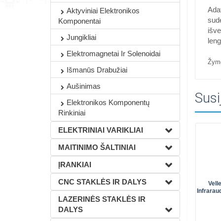
Adaf
Aktyviniai Elektronikos
sude
Komponentai
išve
Jungikliai
leng
Elektromagnetai Ir Solenoidai
Žym
Išmanūs Drabužiai
Aušinimas
Susi
Elektronikos Komponentų
Rinkiniai
ELEKTRINIAI VARIKLIAI
MAITINIMO ŠALTINIAI
ĮRANKIAI
CNC STAKLĖS IR DALYS
Vell
Infrarau
LAZERINĖS STAKLĖS IR
DALYS