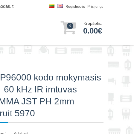
odas.lt
Registruotis
Prisijungti
Krepšelis:
0
0.00€
P96000 kodo mokymasis
–60 kHz IR imtuvas –
MMA JST PH 2mm –
ruit 5970
as:
Adafruit