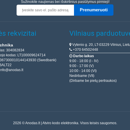
Sužinokite naujienas bei išskirtinius pasiūlymus pirmieji!
Prenumeruoti
s rekvizitai
Vilniaus parduotuv
Vytenio g. 20, LT-03229 Vilnius, Liet
chnika
+370 64502448
das: 304082834
ojo kodas: LT100009624714
Darbo laikas
T367300010144143930 (Swedbank)
9:00 - 18:00 (I - IV)
BALT22
9:00 - 17:00 (V)
info@anodas.lt
10:00 - 14:00 (VI)
Nedirbame (VII)
(Dirbame be pietų pertraukos)
2026 © Anodas.lt | Atviro kodo elektronika. Visos teisės saugomos.