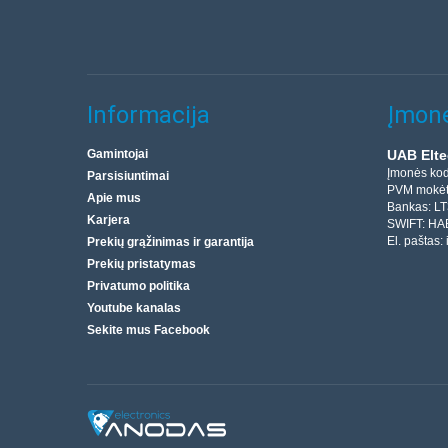
Informacija
Įmonė
Gamintojai
UAB Elte
Įmonės ko
Parsisiuntimai
PVM mokėt
Apie mus
Bankas: L
Karjera
SWIFT: HA
El. paštas:
Prekių grąžinimas ir garantija
Prekių pristatymas
Privatumo politika
Youtube kanalas
Sekite mus Facebook