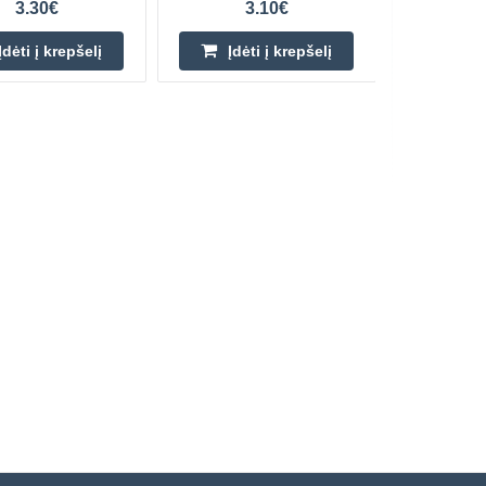
3.30€
3.10€
Įdėti į krepšelį
Įdėti į krepšelį