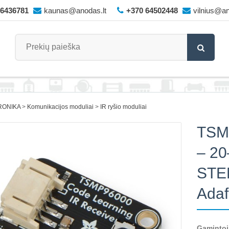
66436781
kaunas@anodas.lt
+370 64502448
vilnius@an
RONIKA
Komunikacijos moduliai
IR ryšio moduliai
TSM
– 20
STE
Adaf
Gamintoj