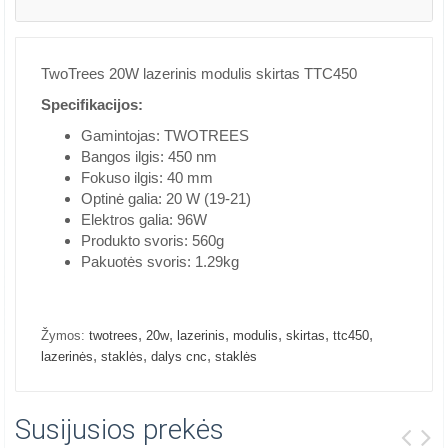
TwoTrees 20W lazerinis modulis skirtas TTC450
Specifikacijos:
Gamintojas: TWOTREES
Bangos ilgis: 450 nm
Fokuso ilgis: 40 mm
Optinė galia: 20 W (19-21)
Elektros galia: 96W
Produkto svoris: 560g
Pakuotės svoris: 1.29kg
,
,
,
,
,
,
Žymos:
twotrees
20w
lazerinis
modulis
skirtas
ttc450
,
,
,
lazerinės
staklės
dalys cnc
staklės
Susijusios prekės