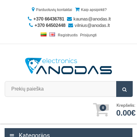
Parduotuvių kontaktai
Kaip apsipirkti?
+370 66436781
kaunas@anodas.lt
+370 64502448
vilnius@anodas.lt
Registruotis
Prisijungti
Krepšelis:
0
0.00€
Kategorijos