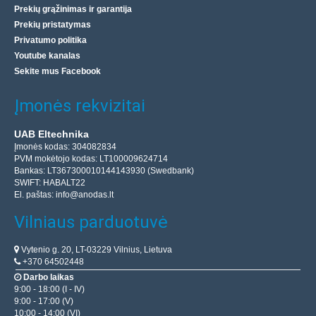
Prekių grąžinimas ir garantija
Prekių pristatymas
Privatumo politika
Youtube kanalas
Sekite mus Facebook
Įmonės rekvizitai
UAB Eltechnika
Įmonės kodas: 304082834
PVM mokėtojo kodas: LT100009624714
Bankas: LT367300010144143930 (Swedbank)
SWIFT: HABALT22
El. paštas:
info@anodas.lt
Vilniaus parduotuvė
Vytenio g. 20, LT-03229 Vilnius, Lietuva
+370 64502448
Darbo laikas
9:00 - 18:00 (I - IV)
9:00 - 17:00 (V)
10:00 - 14:00 (VI)