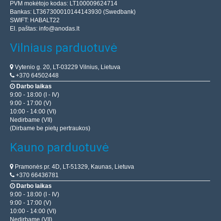
PVM mokėtojo kodas: LT100009624714
Bankas: LT367300010144143930 (Swedbank)
SWIFT: HABALT22
El. paštas:
info@anodas.lt
Vilniaus parduotuvė
Vytenio g. 20, LT-03229 Vilnius, Lietuva
+370 64502448
Darbo laikas
9:00 - 18:00 (I - IV)
9:00 - 17:00 (V)
10:00 - 14:00 (VI)
Nedirbame (VII)
(Dirbame be pietų pertraukos)
Kauno parduotuvė
Pramonės pr. 4D, LT-51329, Kaunas, Lietuva
+370 66436781
Darbo laikas
9:00 - 18:00 (I - IV)
9:00 - 17:00 (V)
10:00 - 14:00 (VI)
Nedirbame (VII)