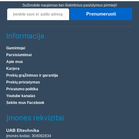
Sužinokite naujienas bei išskirtinius pasiūlymus pirmieji!
Prenumeruoti
Informacija
Gamintojai
Parsisiuntimai
Apie mus
Karjera
Prekių grąžinimas ir garantija
Prekių pristatymas
Privatumo politika
Youtube kanalas
Sekite mus Facebook
Įmonės rekvizitai
UAB Eltechnika
Įmonės kodas: 304082834