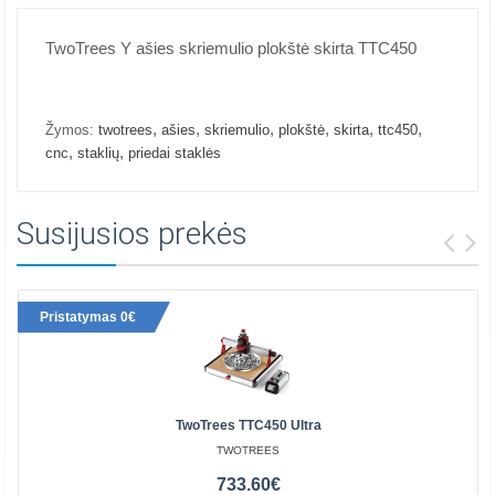
TwoTrees Y ašies skriemulio plokštė skirta TTC450
,
,
,
,
,
,
Žymos:
twotrees
ašies
skriemulio
plokštė
skirta
ttc450
,
,
cnc
staklių
priedai staklės
Susijusios prekės
Pristatymas 0€
TwoTrees TTC450 Ultra
TWOTREES
733.60€