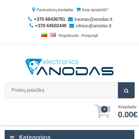
Parduotuvių kontaktai
Kaip apsipirkti?
+370 66436781
kaunas@anodas.lt
+370 64502448
vilnius@anodas.lt
Registruotis
Prisijungti
Krepšelis:
0
0.00€
Kategorijos