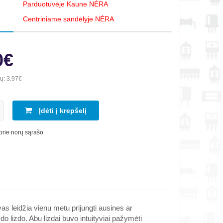
Parduotuvėje Kaune NĖRA
Centriniame sandėlyje NĖRA
0€
ių:
3.97€
Įdėti į krepšelį
 prie norų sąrašo
leidžia vienu metu prijungti ausines ar
do lizdo. Abu lizdai buvo intuityviai pažymėti