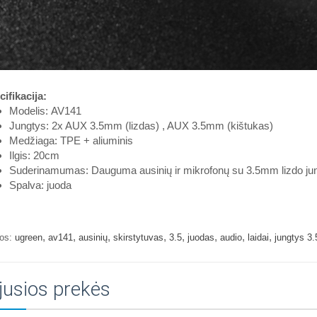
ifikacija:
Modelis:
AV141
Jungtys: 2x AUX 3.5mm (lizdas) , AUX 3.5mm (kištukas)
Medžiaga: TPE + aliuminis
Ilgis: 20cm
Suderinamumas: Dauguma ausinių ir mikrofonų su 3.5mm lizdo jun
Spalva: juoda
,
,
,
,
,
,
,
,
os:
ugreen
av141
ausinių
skirstytuvas
3.5
juodas
audio
laidai
jungtys 3
jusios prekės