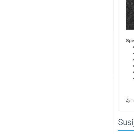
Spec
Žym
Susi