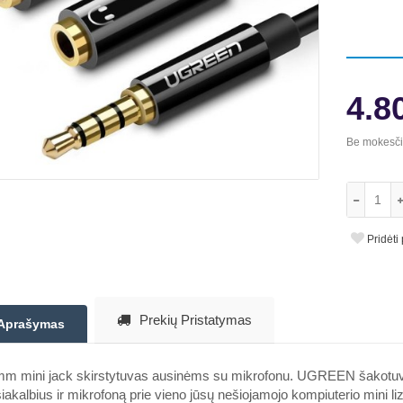
4.8
Be mokesč
Pridėti
Prekių Pristatymas
Aprašymas
mm mini jack skirstytuvas ausinėms su mikrofonu.
UGREEN šakotuvas 
iakalbius ir mikrofoną prie vieno jūsų nešiojamojo kompiuterio mini liz