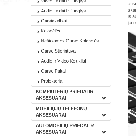
Video Laidai Ir Jungtys
ausi
skam
Audio Laidai Ir Jungtys
iš 
Garsiakalbiai
jaut
Kolonėlės
Nešiojamos Garso Kolonėlės
Garso Stiprintuvai
Audio Ir Video Keitikliai
Garso Pultai
Projektoriai
KOMPIUTERIŲ PRIEDAI IR
AKSESUARAI
MOBILIŲJŲ TELEFONŲ
AKSESUARAI
AUTOMOBILIŲ PRIEDAI IR
AKSESUARAI