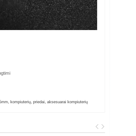
gtimi
,
,
,
.5mm
kompiuterių
priedai
aksesuarai kompiuterių