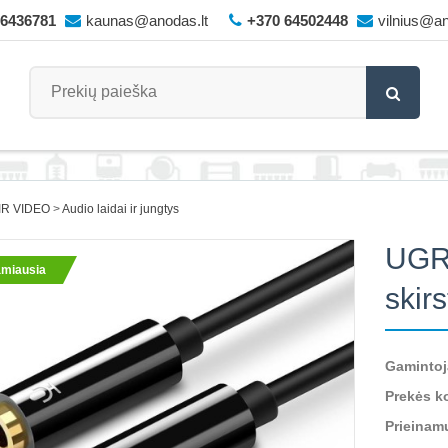
66436781
kaunas@anodas.lt
+370 64502448
vilnius@an
IR VIDEO
Audio laidai ir jungtys
UGR
miausia
skir
Gamintoj
Prekės k
Prieinam