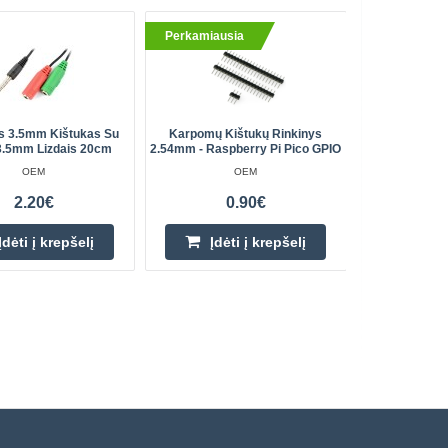
Perkamiausia
Perkami
s 3.5mm Kištukas Su
Karpomų Kištukų Rinkinys
SS41 Ho
3.5mm Lizdais 20cm
2.54mm - Raspberry Pi Pico GPIO
OEM
OEM
2.20€
0.90€
Įdėti į krepšelį
Įdėti į krepšelį