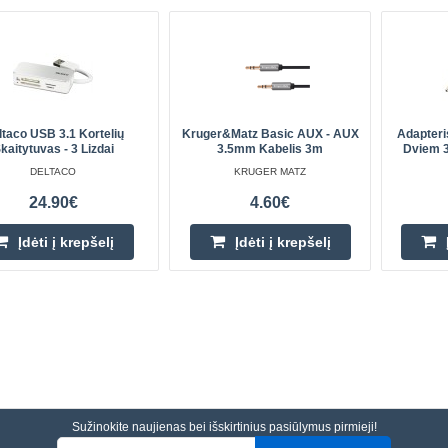
ltaco USB 3.1 Kortelių
Kruger&Matz Basic AUX - AUX
Adapteri
kaitytuvas - 3 Lizdai
3.5mm Kabelis 3m
Dviem 
DELTACO
KRUGER MATZ
24.90€
4.60€
Įdėti į krepšelį
Įdėti į krepšelį
Sužinokite naujienas bei išskirtinius pasiūlymus pirmieji!