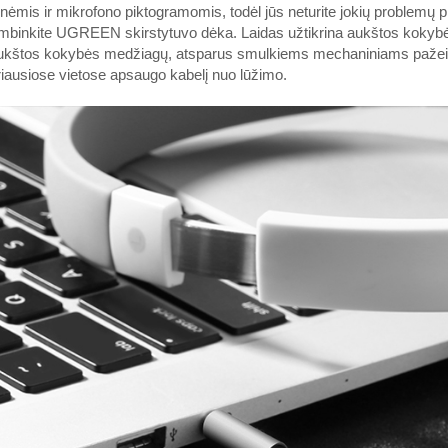
nėmis ir mikrofono piktogramomis, todėl jūs neturite jokių problemų p
binkite UGREEN skirstytuvo dėka. Laidas užtikrina aukštos kokybės
aukštos kokybės medžiagų, atsparus smulkiems mechaniniams pažeidi
riausiose vietose apsaugo kabelį nuo lūžimo.