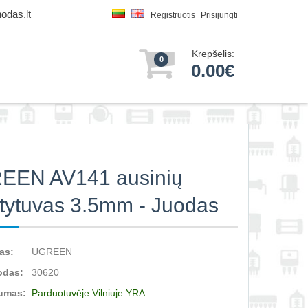
odas.lt
Registruotis
Prisijungti
Krepšelis:
0
0.00€
EEN AV141 ausinių
stytuvas 3.5mm - Juodas
as:
UGREEN
odas:
30620
umas:
Parduotuvėje Vilniuje YRA