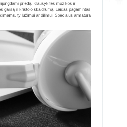
rijungdami priedą.
Klausykitės muzikos ir
 garsą ir krištolo skaidrumą.
Laidas pagamintas
mams, ty lūžimui ar dilimui. Specialus armatūra