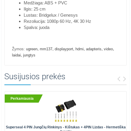
Medžiaga: ABS + PVC
Ilgis: 25 cm
Lustas: Bridgelux / Genesys
Rezoliucija: 1080p 60 Hz, 4K 30 Hz
Spalva: juoda
,
,
,
,
,
,
Žymos:
ugreen
mm137
displayport
hdmi
adapteris
video
,
laidai
jungtys
Susijusios prekės
Perkamiausia
Superseal 4 PIN Jungčių Rinkinys - Kištukas + 4PIN Lizdas - Hermetiška