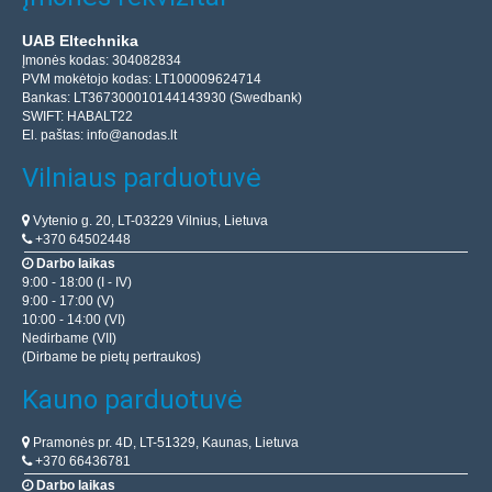
UAB Eltechnika
Įmonės kodas: 304082834
PVM mokėtojo kodas: LT100009624714
Bankas: LT367300010144143930 (Swedbank)
SWIFT: HABALT22
El. paštas:
info@anodas.lt
Vilniaus parduotuvė
Vytenio g. 20, LT-03229 Vilnius, Lietuva
+370 64502448
Darbo laikas
9:00 - 18:00 (I - IV)
9:00 - 17:00 (V)
10:00 - 14:00 (VI)
Nedirbame (VII)
(Dirbame be pietų pertraukos)
Kauno parduotuvė
Pramonės pr. 4D, LT-51329, Kaunas, Lietuva
+370 66436781
Darbo laikas