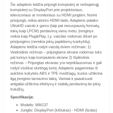
Šis adapteris leidžia prijungti kompiuterį ar nešiojamąjį
kompiuterį su DisplayPort prie projektoriaus,
televizoriaus ar monitoriaus su HDMI jungtimi. Norint
prisijungti, reikia atskiro HDMI laido. Adapteris palaiko
UltraHD vaizdo ir garso (taip pat nesuspaustų formatų,
tokių kaip LPCM) perdavimą vienu metu. Įrenginys
veikia kaip Plug&Play, t.y. vaizdas rodomas iškart po
prisijungimo (nereikia jokių papildomų tvarkyklių).
Adapteris leidžia rodyti vaizdą dviem režimais: 1)
Veidrodinis režimas – prijungtame ekrane rodomas toks
pat turinys kaip kompiuterio ekrane 2) Išplėstinis
režimas – Prijungtas ekranas yra nepriklausomas ir gali
rodyti visiškai skirtingą turinį. Adapteris pagamintas iš
aukštos kokybės ABS ir TPE medžiagų, kurios užtikrina
ilgą įrenginio tarnavimo laiką. Variniai ir paauksuoti
antgaliai užtikrina efektyvų ir stabilų perdavimą be jokių
trukdžių.
Specifikacija:
Modelis: MM137
Jungtis: DisplayPort (kištukas) - HDMI (lizdas)