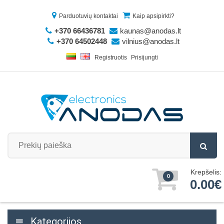
Parduotuvių kontaktai
Kaip apsipirkti?
+370 66436781
kaunas@anodas.lt
+370 64502448
vilnius@anodas.lt
Registruotis
Prisijungti
Krepšelis:
0
0.00€
Kategorijos