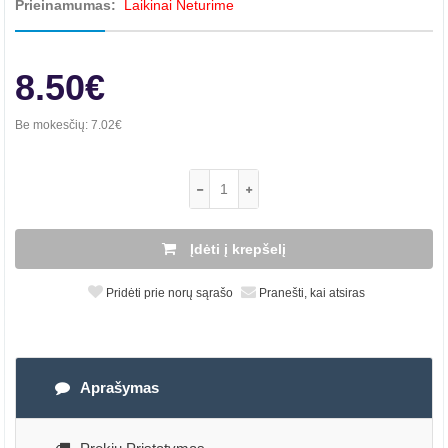
Prieinamumas:
Laikinai Neturime
8.50€
Be mokesčių:
7.02€
Įdėti į krepšelį
Pridėti prie norų sąrašo
Pranešti, kai atsiras
Aprašymas