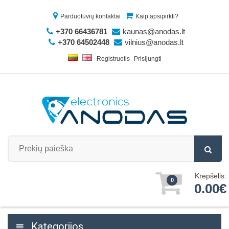
Parduotuvių kontaktai
Kaip apsipirkti?
+370 66436781
kaunas@anodas.lt
+370 64502448
vilnius@anodas.lt
Registruotis
Prisijungti
Krepšelis:
0
0.00€
Kategorijos