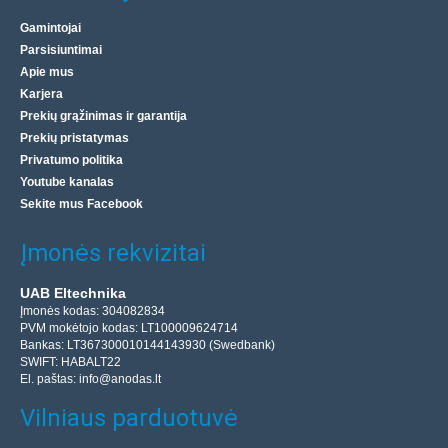
Gamintojai
Parsisiuntimai
Apie mus
Karjera
Prekių grąžinimas ir garantija
Prekių pristatymas
Privatumo politika
Youtube kanalas
Sekite mus Facebook
Įmonės rekvizitai
UAB Eltechnika
Įmonės kodas: 304082834
PVM mokėtojo kodas: LT100009624714
Bankas: LT367300010144143930 (Swedbank)
SWIFT: HABALT22
El. paštas:
info@anodas.lt
Vilniaus parduotuvė