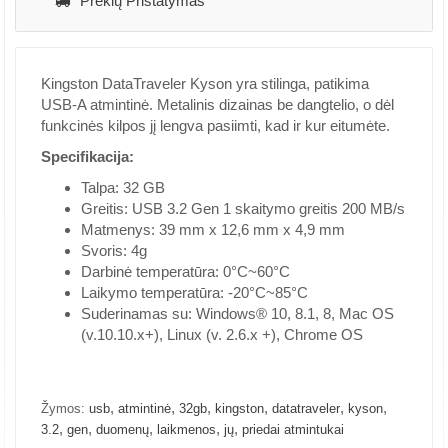
Prekių Pristatymas
Kingston DataTraveler Kyson yra stilinga, patikima
USB-A atmintinė. Metalinis dizainas be dangtelio, o dėl
funkcinės kilpos jį lengva pasiimti, kad ir kur eitumėte.
Specifikacija:
Talpa: 32 GB
Greitis: USB 3.2 Gen 1 skaitymo greitis 200 MB/s
Matmenys: 39 mm x 12,6 mm x 4,9 mm
Svoris: 4g
Darbinė temperatūra: 0°C~60°C
Laikymo temperatūra: -20°C~85°C
Suderinamas su: Windows® 10, 8.1, 8, Mac OS
(v.10.10.x+), Linux (v. 2.6.x +), Chrome OS
,
,
,
,
,
,
Žymos:
usb
atmintinė
32gb
kingston
datatraveler
kyson
,
,
,
,
,
3.2
gen
duomenų
laikmenos
jų
priedai atmintukai