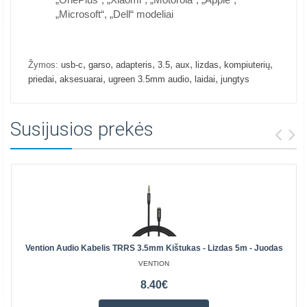
„Microsoft“, „Dell“ modeliai
,
,
,
,
,
,
,
Žymos:
usb-c
garso
adapteris
3.5
aux
lizdas
kompiuterių
,
,
,
,
priedai
aksesuarai
ugreen 3.5mm audio
laidai
jungtys
Susijusios prekės
Vention Audio Kabelis TRRS 3.5mm Kištukas - Lizdas 5m - Juodas
VENTION
8.40€