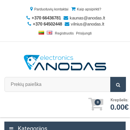
Parduotuvių kontaktai
Kaip apsipirkti?
+370 66436781
kaunas@anodas.lt
+370 64502448
vilnius@anodas.lt
Registruotis
Prisijungti
Krepšelis:
0
0.00€
Kategorijos