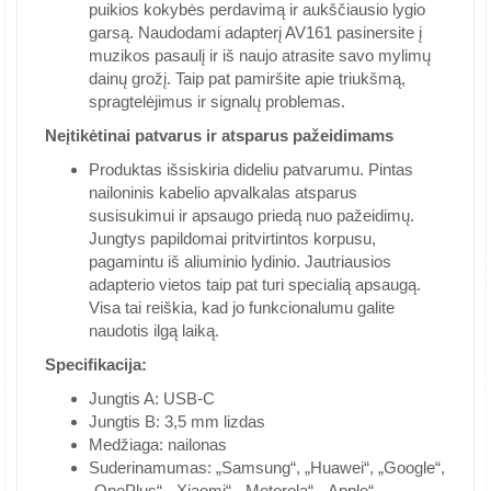
puikios kokybės perdavimą ir aukščiausio lygio
garsą. Naudodami adapterį AV161 pasinersite į
muzikos pasaulį ir iš naujo atrasite savo mylimų
dainų grožį. Taip pat pamiršite apie triukšmą,
spragtelėjimus ir signalų problemas.
Neįtikėtinai patvarus ir atsparus pažeidimams
Produktas išsiskiria dideliu patvarumu. Pintas
nailoninis kabelio apvalkalas atsparus
susisukimui ir apsaugo priedą nuo pažeidimų.
Jungtys papildomai pritvirtintos korpusu,
pagamintu iš aliuminio lydinio. Jautriausios
adapterio vietos taip pat turi specialią apsaugą.
Visa tai reiškia, kad jo funkcionalumu galite
naudotis ilgą laiką.
Specifikacija:
Jungtis A: USB-C
Jungtis B: 3,5 mm lizdas
Medžiaga: nailonas
Suderinamumas: „Samsung“, „Huawei“, „Google“,
„OnePlus“, „Xiaomi“, „Motorola“, „Apple“,