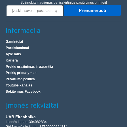
Sužinokite naujienas bei išskirtinius pasiūlymus pirmieji!
Prenumeruoti
Informacija
Gamintojai
Parsisiuntimai
Apie mus
Karjera
Prekių grąžinimas ir garantija
Prekių pristatymas
Privatumo politika
Youtube kanalas
Sekite mus Facebook
Įmonės rekvizitai
UAB Eltechnika
Įmonės kodas: 304082834
PVM mokėtojo kodas: LT100009624714