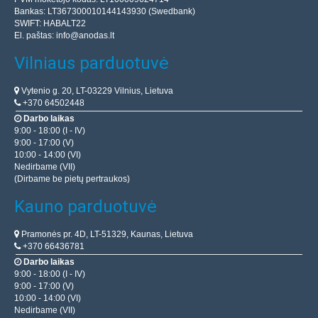
Bankas: LT367300010144143930 (Swedbank)
SWIFT: HABALT22
El. paštas:
info@anodas.lt
Vilniaus parduotuvė
Vytenio g. 20, LT-03229 Vilnius, Lietuva
+370 64502448
Darbo laikas
9:00 - 18:00 (I - IV)
9:00 - 17:00 (V)
10:00 - 14:00 (VI)
Nedirbame (VII)
(Dirbame be pietų pertraukos)
Kauno parduotuvė
Pramonės pr. 4D, LT-51329, Kaunas, Lietuva
+370 66436781
Darbo laikas
9:00 - 18:00 (I - IV)
9:00 - 17:00 (V)
10:00 - 14:00 (VI)
Nedirbame (VII)