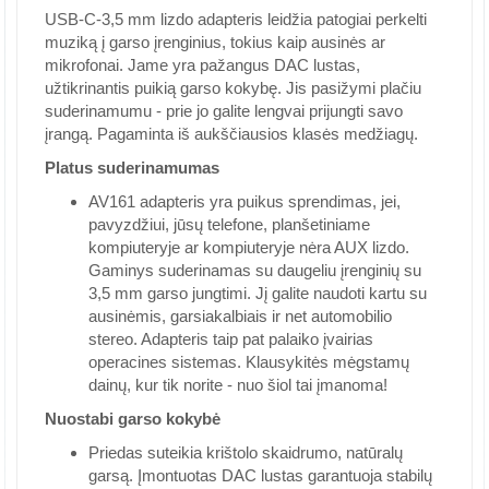
USB-C-3,5 mm lizdo adapteris leidžia patogiai perkelti
muziką į garso įrenginius, tokius kaip ausinės ar
mikrofonai. Jame yra pažangus DAC lustas,
užtikrinantis puikią garso kokybę. Jis pasižymi plačiu
suderinamumu - prie jo galite lengvai prijungti savo
įrangą. Pagaminta iš aukščiausios klasės medžiagų.
Platus suderinamumas
AV161 adapteris yra puikus sprendimas, jei,
pavyzdžiui, jūsų telefone, planšetiniame
kompiuteryje ar kompiuteryje nėra AUX lizdo.
Gaminys suderinamas su daugeliu įrenginių su
3,5 mm garso jungtimi. Jį galite naudoti kartu su
ausinėmis, garsiakalbiais ir net automobilio
stereo. Adapteris taip pat palaiko įvairias
operacines sistemas. Klausykitės mėgstamų
dainų, kur tik norite - nuo šiol tai įmanoma!
Nuostabi garso kokybė
Priedas suteikia krištolo skaidrumo, natūralų
garsą. Įmontuotas DAC lustas garantuoja stabilų