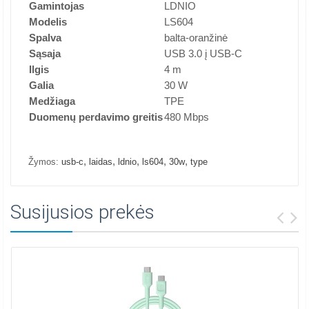
Gamintojas
LDNIO
Modelis
LS604
Spalva
balta-oranžinė
Sąsaja
USB 3.0 į USB-C
Ilgis
4 m
Galia
30 W
Medžiaga
TPE
Duomenų perdavimo greitis
480 Mbps
,
,
,
,
,
Žymos:
usb-c
laidas
ldnio
ls604
30w
type
Susijusios prekės