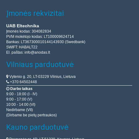
Įmonės rekvizitai
UAB Eltechnika
Įmonės kodas: 304082834
PVM mokėtojo kodas: LT100009624714
Bankas: LT367300010144143930 (Swedbank)
SWIFT: HABALT22
El. paštas:
info@anodas.lt
Vilniaus parduotuvė
Vytenio g. 20, LT-03229 Vilnius, Lietuva
+370 64502448
Darbo laikas
9:00 - 18:00 (I - IV)
9:00 - 17:00 (V)
10:00 - 14:00 (VI)
Nedirbame (VII)
(Dirbame be pietų pertraukos)
Kauno parduotuvė