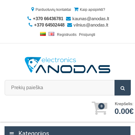
Parduotuvių kontaktai
Kaip apsipirkti?
+370 66436781
kaunas@anodas.lt
+370 64502448
vilnius@anodas.lt
Registruotis
Prisijungti
Krepšelis:
0
0.00€
Kategorijos