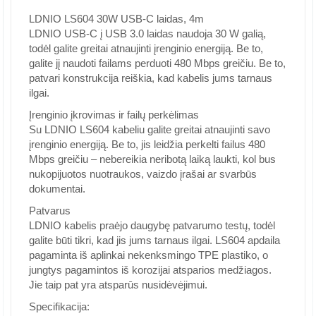
LDNIO LS604 30W USB-C laidas, 4m
LDNIO USB-C į USB 3.0 laidas naudoja 30 W galią,
todėl galite greitai atnaujinti įrenginio energiją. Be to,
galite jį naudoti failams perduoti 480 Mbps greičiu. Be to,
patvari konstrukcija reiškia, kad kabelis jums tarnaus
ilgai.
Įrenginio įkrovimas ir failų perkėlimas
Su LDNIO LS604 kabeliu galite greitai atnaujinti savo
įrenginio energiją. Be to, jis leidžia perkelti failus 480
Mbps greičiu – nebereikia neribotą laiką laukti, kol bus
nukopijuotos nuotraukos, vaizdo įrašai ar svarbūs
dokumentai.
Patvarus
LDNIO kabelis praėjo daugybę patvarumo testų, todėl
galite būti tikri, kad jis jums tarnaus ilgai. LS604 apdaila
pagaminta iš aplinkai nekenksmingo TPE plastiko, o
jungtys pagamintos iš korozijai atsparios medžiagos.
Jie taip pat yra atsparūs nusidėvėjimui.
Specifikacija: