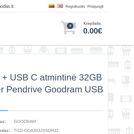
odas.lt
Registruotis
Prisijungti
Krepšelis:
0
0.00€
+ USB C atmintinė 32GB
er Pendrive Goodram USB
as:
GOODRAM
odas:
TGD-ODA30320SOR11