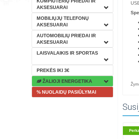
KOMPIUTERIŲ PRIEDAI IR
USB
AKSESUARAI
Spec
MOBILIŲJŲ TELEFONŲ
AKSESUARAI
AUTOMOBILIŲ PRIEDAI IR
AKSESUARAI
LAISVALAIKIS IR SPORTAS
PREKĖS IKI 3€
ŽALIOJI ENERGETIKA
Žym
% NUOLAIDŲ PASIŪLYMAI
Susi
Perk