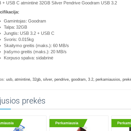
 + USB C atmintinė 32GB Silver Pendrive Goodram USB 3.2
ifikacija:
Gamintojas: Goodram
Talpa: 32GB
Jungtis: USB 3.2 + USB C
Svoris: 0.015kg
Skaitymo greitis (maks.): 60 MB/s
Įrašymo greitis (maks.): 20 MB/s
Korpuso spalva: sidabrinė
,
,
,
,
,
,
,
,
os:
usb
atmintinė
32gb
silver
pendrive
goodram
3.2
perkamiausios
prek
jusios prekės
amiausia
Perkamiausia
Perkami