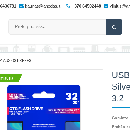
66436781
kaunas@anodas.lt
+370 64502448
vilnius@an
MIAUSIOS PREKĖS
USB 
miausia
Silv
3.2
Gamintoj
Prekės k