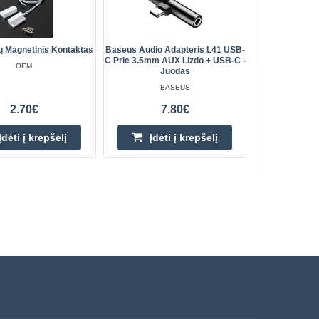
 Magnetinis Kontaktas
Baseus Audio Adapteris L41 USB-
3D Plast
C Prie 3.5mm AUX Lizdo + USB-C -
1.75m
OEM
Juodas
BASEUS
2.70€
7.80€
Įdėti į krepšelį
Įdėti į krepšelį