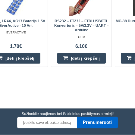
 LR44, AG13 Baterija 1.5V
RS232 – FT232 – FTDI USB/TTL
MC-38 Durų
EverActive - 10 Vnt
Konverteris – 5V/3.3V – UART –
Arduino
EVERACTIVE
OEM
1.70€
6.10€
Įdėti į krepšelį
Įdėti į krepšelį
Sužinokite naujienas bei išskirtinius pasiūlymus pirmieji!
Prenumeruoti