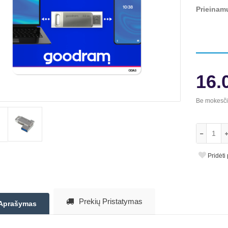
Prieinam
16.
Be mokesč
Pridėti
Prekių Pristatymas
Aprašymas