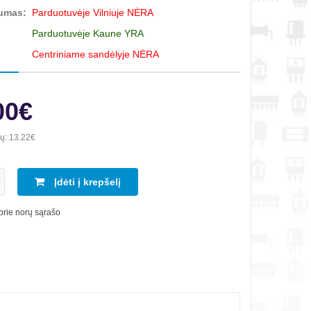
umas:
Parduotuvėje Vilniuje NĖRA
Parduotuvėje Kaune YRA
Centriniame sandėlyje NĖRA
00€
ių:
13.22€
Įdėti į krepšelį
 prie norų sąrašo