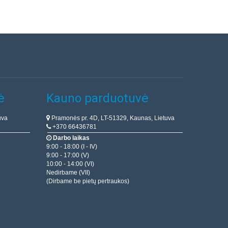
ė
Kauno parduotuvė
uva
Pramonės pr. 4D, LT-51329, Kaunas, Lietuva
+370 66436781
Darbo laikas
9:00 - 18:00 (I - IV)
9:00 - 17:00 (V)
10:00 - 14:00 (VI)
Nedirbame (VII)
(Dirbame be pietų pertraukos)