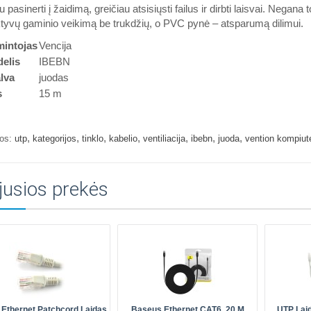
au pasinerti į žaidimą, greičiau atsisiųsti failus ir dirbti laisvai. Neg
tyvų gaminio veikimą be trukdžių, o PVC pynė – atsparumą dilimui.
intojas
Vencija
elis
IBEBN
lva
juodas
s
15 m
,
,
,
,
,
,
,
os:
utp
kategorijos
tinklo
kabelio
ventiliacija
ibebn
juoda
vention kompiute
jusios prekės
 Ethernet Patchcord Laidas
Baseus Ethernet CAT6, 20 M
UTP La