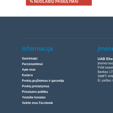
% NUOLAIDŲ PASIŪLYMAI
Informacija
Įmonė
Gamintojai
UAB Elte
Įmonės ko
Parsisiuntimai
PVM mokėt
Apie mus
Bankas: L
Karjera
SWIFT: HA
El. paštas:
Prekių grąžinimas ir garantija
Prekių pristatymas
Privatumo politika
Youtube kanalas
Sekite mus Facebook