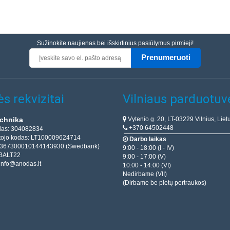
Sužinokite naujienas bei išskirtinius pasiūlymus pirmieji!
Prenumeruoti
s rekvizitai
Vilniaus parduotuv
Vytenio g. 20, LT-03229 Vilnius, Liet
chnika
+370 64502448
das: 304082834
ojo kodas: LT100009624714
Darbo laikas
T367300010144143930 (Swedbank)
9:00 - 18:00 (I - IV)
BALT22
9:00 - 17:00 (V)
info@anodas.lt
10:00 - 14:00 (VI)
Nedirbame (VII)
(Dirbame be pietų pertraukos)