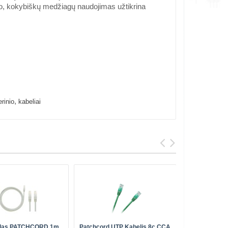
ana to, kokybiškų medžiagų naudojimas užtikrina
,
rinio
kabeliai
idas PATCHCORD 1m
Patchcord UTP Kabelis 8c CCA
7 Kategor