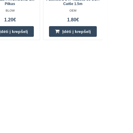
Pilkas
Cat6e 1.5m
Ventilia
BLOW
OEM
1.20€
1.80€
Įdėti į krepšelį
Įdėti į krepšelį