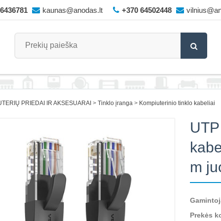
66436781
kaunas@anodas.lt
+370 64502448
vilnius@an
TERIŲ PRIEDAI IR AKSESUARAI
Tinklo įranga
Kompiuterinio tinklo kabeliai
UTP 
kabe
m ju
Gamintoj
Prekės k