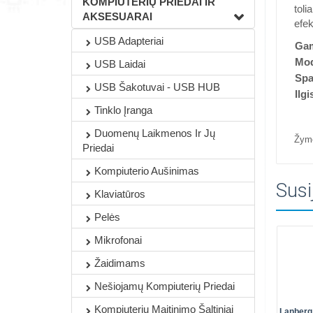
KOMPIUTERIŲ PRIEDAI IR
toli
AKSESUARAI
efek
USB Adapteriai
Gam
Mod
USB Laidai
Spa
USB Šakotuvai - USB HUB
Ilgi
Tinklo Įranga
Duomenų Laikmenos Ir Jų
Žym
Priedai
Kompiuterio Aušinimas
Susi
Klaviatūros
Pelės
Mikrofonai
Žaidimams
Nešiojamų Kompiuterių Priedai
Kompiuterių Maitinimo Šaltiniai
Lanberg