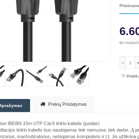
Prieinam
6.6
Be mokesč
Pridėti
Prekių Pristatymas
Aprašymas
ion IBEBN 15m UTP Cat.6 tinklo kabelis (juodas)
iliacijos tinklo kabelis bus naudojamas tiek namuose, tiek darbe. Jį pri
vizorius, maršrutizatorius, nešiojamas kompiuteris ir t.t. Jis užtikrina 