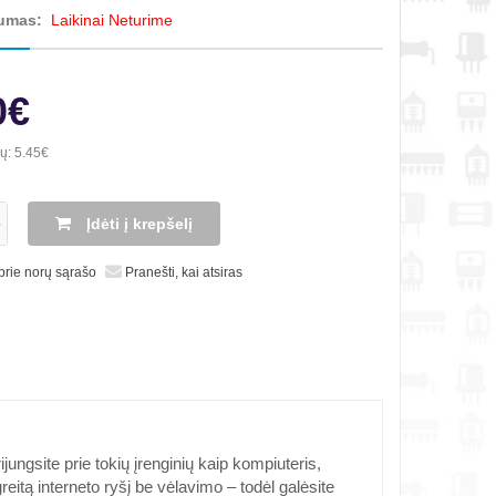
umas:
Laikinai Neturime
0€
ių:
5.45€
Įdėti į krepšelį
 prie norų sąrašo
Pranešti, kai atsiras
jungsite prie tokių įrenginių kaip kompiuteris,
greitą interneto ryšį be vėlavimo – todėl galėsite