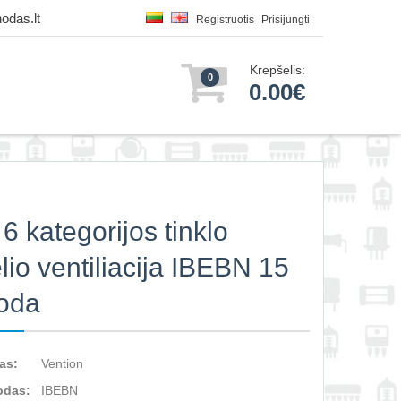
odas.lt
Registruotis
Prisijungti
Krepšelis:
0
0.00€
6 kategorijos tinklo
lio ventiliacija IBEBN 15
oda
as:
Vention
odas:
IBEBN