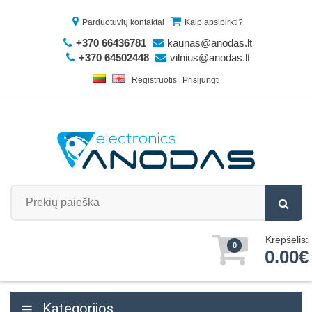
Parduotuvių kontaktai
Kaip apsipirkti?
+370 66436781
kaunas@anodas.lt
+370 64502448
vilnius@anodas.lt
Registruotis
Prisijungti
Krepšelis:
0
0.00€
Kategorijos