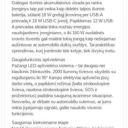
Galingas išorinis akumuliatorius visada po ranka
Įrenginys taip pat veikia kaip didelės talpos išorinė
baterija, siūlanti 18 W greitąjį įkrovimą per USB-A
prievadą ir 18 W USB-C įvestį. Papildomas 12 W USB-
A prievadas idealiai tinka mažiau energijos
naudojantiems įrenginiams, o iki 160 W nuolatinės
srovės išvestis gali maitinti tokią įrangą kaip nešiojamas
aušintuvas ar automobilio dulkių siurblys. Tai praktiškas
sprendimas, kurį įvertinsite tiek kelyje, tiek išvykų metu.
Daugiafunkcinis apšvietimas
Pažangi LED apšvietimo sistema – tai daugiau nei
klasikinis žibintuvėlis. 2000 liumenų šviesos skydelis su
reguliuojamu iki 90° kampu efektyviai apšviečia jūsų
darbo vietą, o papildomi režimai (balta stroboskopinė
šviesa, raudona stroboskopinė šviesa, SOS ir
prožektorius) padidina saugumą avarinėse situacijose.
Nesvarbu, ar dirbate su automobiliu sutemus, ar jums
reikia įspėjamojo signalo, galite naudotis visomis
funkcijomis.
Saugumas kiekviename etape