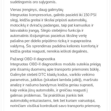
sudėtingomis oro sąlygomis.
Vienas įrenginys, daug galimybių
Integruotas kompresorius, galintis pasiekti iki 150 PSI
slėgį, leidžia greitai ir tiksliai pripūsti automobilių,
motociklų ir dviračių padangas, taip pat kamuolius ir
laisvalaikio įrangą. Slėgio stebėjimo funkcija ir
automatinis išsijungimas pasiekus tikslinę vertę
pašalina per didelio pripūtimo riziką ir supaprastina
valdymą. Šis sprendimas padidina kelionės komfortą ir
leidžia greitai reaguoti, nereikia ieškoti degalinės.
Pažangi OBD-II diagnostika
Integruotas OBD-II diagnostikos modulis suteikia prieigą
prie išsamių duomenų apie transporto priemonės būklę.
Galimybė stebėti DTC klaidų kodus, variklio veikimo
parametrus, jutiklius (įskaitant lambda jutiklį), maršruto
analizę ir našumo bandymus leidžia geriau suprasti,
kaip veikia jūsų automobilis, ir greičiau reaguoti į
galimas problemas. Tai praktiškas įrankis tiek
automobilių entuziastams, tiek bet kuriam vairuotojui,
norinčiam visiškai kontroliuoti savo transporto priemonę.