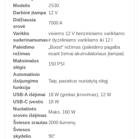
Modelis
JS30
Darbinė įtampa
12 V
Didžiausia
7000 A
srovė
Variklio
visiems 12 V benzininiams varikliams
suderinamumas
ir dyzeliniams varikliams iki 12 l
Paleidimo
„Boost“ režimas (paleidimo pagalba
režimas
esant žemai akumuliatoriaus įtampai)
Maksimalus
150 PSI
slėgis
Automatinio
išsijungimo
Taip, pasiekus nustatytą slėgį
funkcija
USB-A išėjimai
18 W (greitas įkrovimas), 12 W
USB-C įvestis
18 W
Nuolatinės
Maks. 160 W
srovės išėjimas
Šviesos srautas
2000 liumenų
Šviesos
skydelio
90°