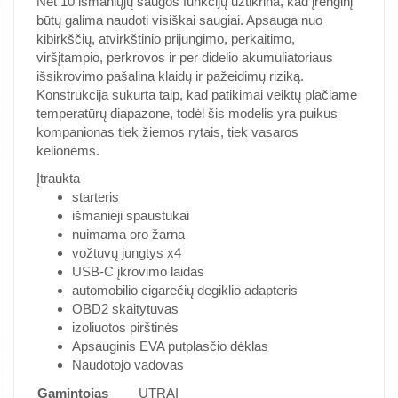
Net 10 išmaniųjų saugos funkcijų užtikrina, kad įrenginį
būtų galima naudoti visiškai saugiai. Apsauga nuo
kibirkščių, atvirkštinio prijungimo, perkaitimo,
viršįtampio, perkrovos ir per didelio akumuliatoriaus
išsikrovimo pašalina klaidų ir pažeidimų riziką.
Konstrukcija sukurta taip, kad patikimai veiktų plačiame
temperatūrų diapazone, todėl šis modelis yra puikus
kompanionas tiek žiemos rytais, tiek vasaros
kelionėms.
Įtraukta
starteris
išmanieji spaustukai
nuimama oro žarna
vožtuvų jungtys x4
USB-C įkrovimo laidas
automobilio cigarečių degiklio adapteris
OBD2 skaitytuvas
izoliuotos pirštinės
Apsauginis EVA putplasčio dėklas
Naudotojo vadovas
Gamintojas
UTRAI