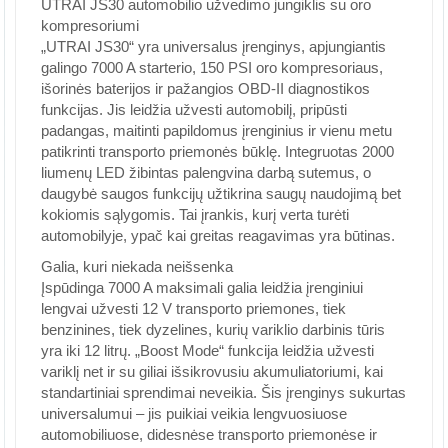
UTRAI JS30 automobilio užvedimo jungiklis su oro
kompresoriumi
„UTRAI JS30“ yra universalus įrenginys, apjungiantis
galingo 7000 A starterio, 150 PSI oro kompresoriaus,
išorinės baterijos ir pažangios OBD-II diagnostikos
funkcijas. Jis leidžia užvesti automobilį, pripūsti
padangas, maitinti papildomus įrenginius ir vienu metu
patikrinti transporto priemonės būklę. Integruotas 2000
liumenų LED žibintas palengvina darbą sutemus, o
daugybė saugos funkcijų užtikrina saugų naudojimą bet
kokiomis sąlygomis. Tai įrankis, kurį verta turėti
automobilyje, ypač kai greitas reagavimas yra būtinas.
Galia, kuri niekada neišsenka
Įspūdinga 7000 A maksimali galia leidžia įrenginiui
lengvai užvesti 12 V transporto priemones, tiek
benzinines, tiek dyzelines, kurių variklio darbinis tūris
yra iki 12 litrų. „Boost Mode“ funkcija leidžia užvesti
variklį net ir su giliai išsikrovusiu akumuliatoriumi, kai
standartiniai sprendimai neveikia. Šis įrenginys sukurtas
universalumui – jis puikiai veikia lengvuosiuose
automobiliuose, didesnėse transporto priemonėse ir