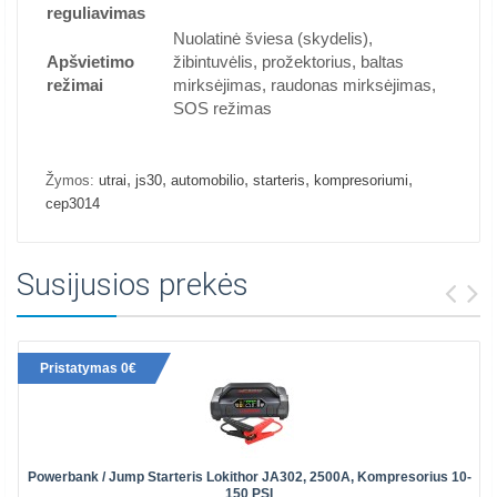
reguliavimas
Nuolatinė šviesa (skydelis),
Apšvietimo
žibintuvėlis, prožektorius, baltas
režimai
mirksėjimas, raudonas mirksėjimas,
SOS režimas
,
,
,
,
,
Žymos:
utrai
js30
automobilio
starteris
kompresoriumi
cep3014
Susijusios prekės
Pristatymas 0€
Powerbank / Jump Starteris Lokithor JA302, 2500A, Kompresorius 10-
150 PSI