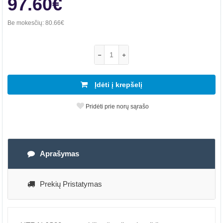
97.60€
Be mokesčių:
80.66€
Įdėti į krepšelį
Pridėti prie norų sąrašo
Aprašymas
Prekių Pristatymas