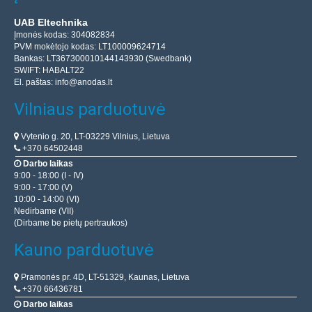
UAB Eltechnika
Įmonės kodas: 304082834
PVM mokėtojo kodas: LT100009624714
Bankas: LT367300010144143930 (Swedbank)
SWIFT: HABALT22
El. paštas:
info@anodas.lt
Vilniaus parduotuvė
Vytenio g. 20, LT-03229 Vilnius, Lietuva
+370 64502448
Darbo laikas
9:00 - 18:00 (I - IV)
9:00 - 17:00 (V)
10:00 - 14:00 (VI)
Nedirbame (VII)
(Dirbame be pietų pertraukos)
Kauno parduotuvė
Pramonės pr. 4D, LT-51329, Kaunas, Lietuva
+370 66436781
Darbo laikas