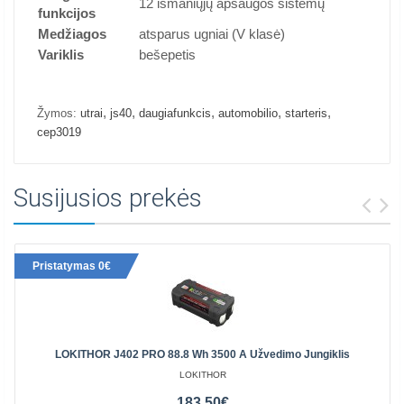
12 išmaniųjų apsaugos sistemų
funkcijos
Medžiagos
atsparus ugniai (V klasė)
Variklis
bešepetis
,
,
,
,
,
Žymos:
utrai
js40
daugiafunkcis
automobilio
starteris
cep3019
Susijusios prekės
Pristatymas 0€
LOKITHOR J402 PRO 88.8 Wh 3500 A Užvedimo Jungiklis
LOKITHOR
183.50€