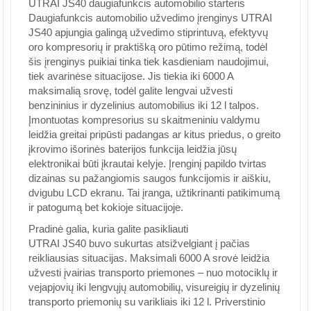
UTRAI JS40 daugiafunkcis automobilio starteris
Daugiafunkcis automobilio užvedimo įrenginys UTRAI
JS40 apjungia galingą užvedimo stiprintuvą, efektyvų
oro kompresorių ir praktišką oro pūtimo režimą, todėl
šis įrenginys puikiai tinka tiek kasdieniam naudojimui,
tiek avarinėse situacijose. Jis tiekia iki 6000 A
maksimalią srovę, todėl galite lengvai užvesti
benzininius ir dyzelinius automobilius iki 12 l talpos.
Įmontuotas kompresorius su skaitmeniniu valdymu
leidžia greitai pripūsti padangas ar kitus priedus, o greito
įkrovimo išorinės baterijos funkcija leidžia jūsų
elektronikai būti įkrautai kelyje. Įrenginį papildo tvirtas
dizainas su pažangiomis saugos funkcijomis ir aiškiu,
dvigubu LCD ekranu. Tai įranga, užtikrinanti patikimumą
ir patogumą bet kokioje situacijoje.
Pradinė galia, kuria galite pasikliauti
UTRAI JS40 buvo sukurtas atsižvelgiant į pačias
reikliausias situacijas. Maksimali 6000 A srovė leidžia
užvesti įvairias transporto priemones – nuo motociklų ir
vejapjovių iki lengvųjų automobilių, visureigių ir dyzelinių
transporto priemonių su varikliais iki 12 l. Priverstinio