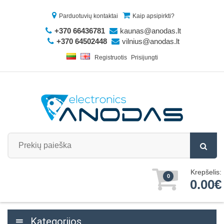
Parduotuvių kontaktai
Kaip apsipirkti?
+370 66436781
kaunas@anodas.lt
+370 64502448
vilnius@anodas.lt
Registruotis
Prisijungti
Krepšelis:
0
0.00€
Kategorijos