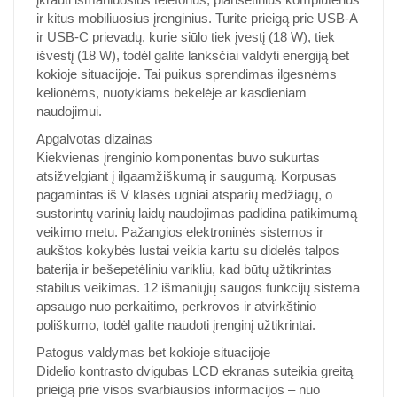
ir kitus mobiliuosius įrenginius. Turite prieigą prie USB-A
ir USB-C prievadų, kurie siūlo tiek įvestį (18 W), tiek
išvestį (18 W), todėl galite lanksčiai valdyti energiją bet
kokioje situacijoje. Tai puikus sprendimas ilgesnėms
kelionėms, nuotykiams bekelėje ar kasdieniam
naudojimui.
Apgalvotas dizainas
Kiekvienas įrenginio komponentas buvo sukurtas
atsižvelgiant į ilgaamžiškumą ir saugumą. Korpusas
pagamintas iš V klasės ugniai atsparių medžiagų, o
sustorintų varinių laidų naudojimas padidina patikimumą
veikimo metu. Pažangios elektroninės sistemos ir
aukštos kokybės lustai veikia kartu su didelės talpos
baterija ir bešepetėliniu varikliu, kad būtų užtikrintas
stabilus veikimas. 12 išmaniųjų saugos funkcijų sistema
apsaugo nuo perkaitimo, perkrovos ir atvirkštinio
poliškumo, todėl galite naudoti įrenginį užtikrintai.
Patogus valdymas bet kokioje situacijoje
Didelio kontrasto dvigubas LCD ekranas suteikia greitą
prieigą prie visos svarbiausios informacijos – nuo