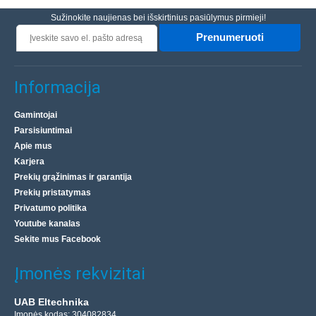
Sužinokite naujienas bei išskirtinius pasiūlymus pirmieji!
Prenumeruoti
Informacija
Gamintojai
Parsisiuntimai
Apie mus
Karjera
Prekių grąžinimas ir garantija
Prekių pristatymas
Privatumo politika
Youtube kanalas
Sekite mus Facebook
Įmonės rekvizitai
UAB Eltechnika
Įmonės kodas: 304082834