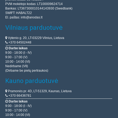
PVM mokėtojo kodas: LT100009624714
Bankas: LT367300010144143930 (Swedbank)
SWIFT: HABALT22
El. paštas:
info@anodas.lt
Vilniaus parduotuvė
Vytenio g. 20, LT-03229 Vilnius, Lietuva
+370 64502448
Darbo laikas
9:00 - 18:00 (I - IV)
9:00 - 17:00 (V)
10:00 - 14:00 (VI)
Nedirbame (VII)
(Dirbame be pietų pertraukos)
Kauno parduotuvė
Pramonės pr. 4D, LT-51329, Kaunas, Lietuva
+370 66436781
Darbo laikas
9:00 - 18:00 (I - IV)
9:00 - 17:00 (V)
10:00 - 14:00 (VI)