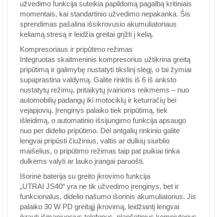
užvedimo funkcija suteikia papildomą pagalbą kritiniais
momentais, kai standartinio užvedimo nepakanka. Šis
sprendimas pašalina išsikrovusio akumuliatoriaus
keliamą stresą ir leidžia greitai grįžti į kelią.
Kompresoriaus ir pripūtimo režimas
Integruotas skaitmeninis kompresorius užtikrina greitą
pripūtimą ir galimybę nustatyti tikslinį slėgį, o tai žymiai
supaprastina valdymą. Galite rinktis iš 6 iš anksto
nustatytų režimų, pritaikytų įvairioms reikmėms – nuo
automobilių padangų iki motociklų ir keturračių bei
vejapjovių. Įrenginys palaiko tiek pripūtimą, tiek
išleidimą, o automatinio išsijungimo funkcija apsaugo
nuo per didelio pripūtimo. Dėl antgalių rinkinio galite
lengvai pripūsti čiužinius, valtis ar dulkių siurblio
maišelius, o pripūtimo režimas taip pat puikiai tinka
dulkėms valyti ar lauko įrangai paruošti.
Išorinė baterija su greito įkrovimo funkcija
„UTRAI JS40“ yra ne tik užvedimo įrenginys, bet ir
funkcionalus, didelio našumo išorinis akumuliatorius. Jis
palaiko 30 W PD greitąjį įkrovimą, leidžiantį lengvai
įkrauti išmaniuosius telefonus, planšetinius kompiuterius