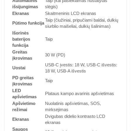
Automatinis
Taip (kai pasiekiamas nustatytas
išsijungimas
slėgis)
Ekranas
Skaitmeninis LCD ekranas
Taip (čiužiniai, pripučiami baldai, dulkių
Pūtimo funkcija
siurblio maišeliai, dulkių šalinimas)
Išorinės
baterijos
Taip
funkcija
Greitas
30 W (PD)
įkrovimas
USB-C įvestis: 18 W, USB-C išvestis:
Uostai
18 W, USB-A išvestis
PD greitas
Taip
įkrovimas
LED
Plataus kampo avarinis apšvietimas
apšvietimas
Apšvietimo
Nuolatinis apšvietimas, SOS,
režimai
mirksėjimas
Dvigubas didelio kontrasto LCD
Ekranas
ekranas
Saugos