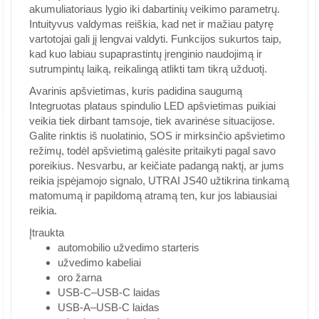
akumuliatoriaus lygio iki dabartinių veikimo parametrų.
Intuityvus valdymas reiškia, kad net ir mažiau patyrę
vartotojai gali jį lengvai valdyti. Funkcijos sukurtos taip,
kad kuo labiau supaprastintų įrenginio naudojimą ir
sutrumpintų laiką, reikalingą atlikti tam tikrą užduotį.
Avarinis apšvietimas, kuris padidina saugumą
Integruotas plataus spindulio LED apšvietimas puikiai
veikia tiek dirbant tamsoje, tiek avarinėse situacijose.
Galite rinktis iš nuolatinio, SOS ir mirksinčio apšvietimo
režimų, todėl apšvietimą galėsite pritaikyti pagal savo
poreikius. Nesvarbu, ar keičiate padangą naktį, ar jums
reikia įspėjamojo signalo, UTRAI JS40 užtikrina tinkamą
matomumą ir papildomą atramą ten, kur jos labiausiai
reikia.
Įtraukta
automobilio užvedimo starteris
užvedimo kabeliai
oro žarna
USB-C–USB-C laidas
USB-A–USB-C laidas