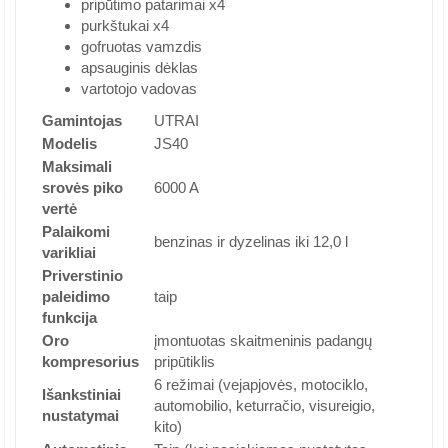
pripūtimo patarimai x4
purkštukai x4
gofruotas vamzdis
apsauginis dėklas
vartotojo vadovas
Gamintojas
UTRAI
Modelis
JS40
Maksimali
srovės piko
6000 A
vertė
Palaikomi
benzinas ir dyzelinas iki 12,0 l
varikliai
Priverstinio
paleidimo
taip
funkcija
Oro
įmontuotas skaitmeninis padangų
kompresorius
pripūtiklis
6 režimai (vejapjovės, motociklo,
Išankstiniai
automobilio, keturračio, visureigio,
nustatymai
kito)