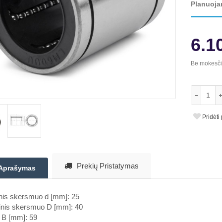
Planuoja
6.1
Be mokesč
Pridėti
Prekių Pristatymas
Aprašymas
inis skersmuo d [mm]: 25
rinis skersmuo D [mm]: 40
s B [mm]: 59