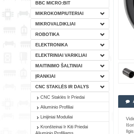
BBC MICRO:BIT
MIKROKOMPIUTERIAI
MIKROVALDIKLIAI
ROBOTIKA
ELEKTRONIKA
ELEKTRINIAI VARIKLIAI
MAITINIMO ŠALTINIAI
ĮRANKIAI
CNC STAKLĖS IR DALYS
CNC Staklės Ir Priedai
Aliuminio Profiliai
Linijiniai Moduliai
Vid
Išo
Kronšteinai Ir Kiti Priedai
Ilgi
Aliuminio Profiliams