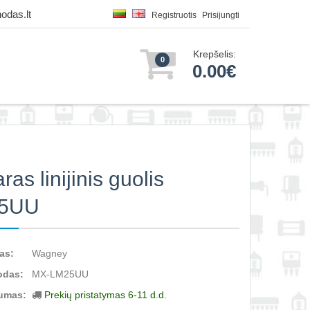
odas.lt
Registruotis
Prisijungti
Krepšelis:
0
0.00€
as linijinis guolis
5UU
as:
Wagney
odas:
MX-LM25UU
umas:
Prekių pristatymas 6-11 d.d.