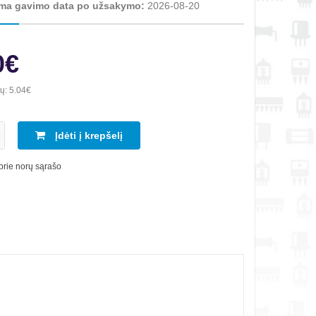
ma gavimo data po užsakymo:
2026-08-20
0€
ių:
5.04€
Įdėti į krepšelį
 prie norų sąrašo