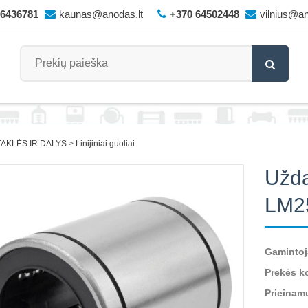
66436781
kaunas@anodas.lt
+370 64502448
vilnius@an
AKLĖS IR DALYS
Linijiniai guoliai
Uždar
LM2
Gamintoj
Prekės k
Prieinam