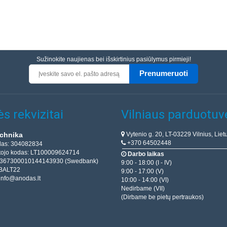
Sužinokite naujienas bei išskirtinius pasiūlymus pirmieji!
Prenumeruoti
s rekvizitai
Vilniaus parduotuv
Vytenio g. 20, LT-03229 Vilnius, Liet
chnika
+370 64502448
das: 304082834
ojo kodas: LT100009624714
Darbo laikas
T367300010144143930 (Swedbank)
9:00 - 18:00 (I - IV)
BALT22
9:00 - 17:00 (V)
info@anodas.lt
10:00 - 14:00 (VI)
Nedirbame (VII)
(Dirbame be pietų pertraukos)