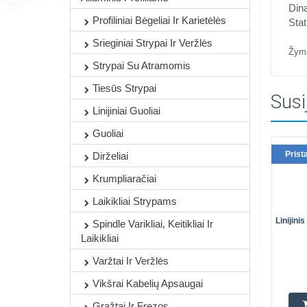
Din
Profiliniai Bėgeliai Ir Karietėlės
Stat
Srieginiai Strypai Ir Veržlės
Žym
Strypai Su Atramomis
Tiesūs Strypai
Susi
Linijiniai Guoliai
Guoliai
Prist
Dirželiai
Krumpliaračiai
Laikikliai Strypams
Linijin
Spindle Varikliai, Keitikliai Ir
Laikikliai
Varžtai Ir Veržlės
Vikšrai Kabelių Apsaugai
Grąžtai Ir Frezos