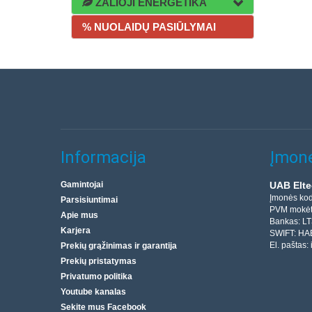
ŽALIOJI ENERGETIKA
% NUOLAIDŲ PASIŪLYMAI
Informacija
Įmonė
Gamintojai
UAB Elte
Įmonės ko
Parsisiuntimai
PVM mokėt
Apie mus
Bankas: L
Karjera
SWIFT: HA
El. paštas:
Prekių grąžinimas ir garantija
Prekių pristatymas
Privatumo politika
Youtube kanalas
Sekite mus Facebook