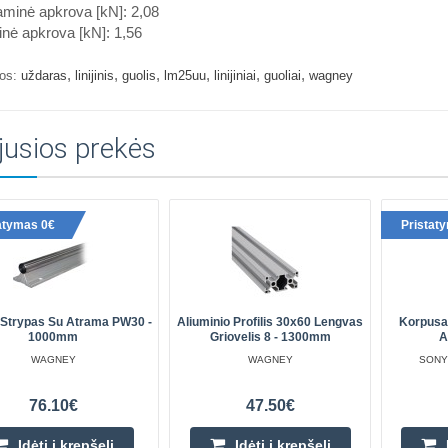
aminė apkrova [kN]: 2,08
inė apkrova [kN]: 1,56
,
,
,
,
,
,
os:
uždaras
linijinis
guolis
lm25uu
linijiniai
guoliai
wagney
jusios prekės
atymas 0€
Pristat
is Strypas Su Atrama PW30 -
Aliuminio Profilis 30x60 Lengvas
Korpusa
1000mm
Griovelis 8 - 1300mm
A
WAGNEY
WAGNEY
SONY
76.10€
47.50€
Įdėti į krepšelį
Įdėti į krepšelį