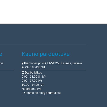
ė
Kauno parduotuvė
uva
Pramonės pr. 4D, LT-51329, Kaunas, Lietuva
+370 66436781
Darbo laikas
9:00 - 18:00 (I - IV)
9:00 - 17:00 (V)
10:00 - 14:00 (VI)
Nedirbame (VII)
(Dirbame be pietų pertraukos)