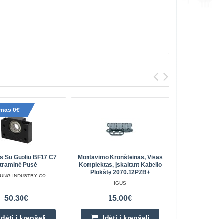
ymas 0€
s Su Guoliu BF17 C7
Montavimo Kronšteinas, Visas
Linijinio Gu
traminė Pusė
Komplektas, Įskaitant Kabelio
Plokštę 2070.12PZB+
UNG INDUSTRY CO.
B
IGUS
50.30€
15.00€
Įdėti į krepšelį
Įdėti į krepšelį