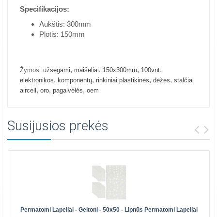
Specifikacijos:
Aukštis: 300mm
Plotis: 150mm
,
,
,
,
Žymos:
užsegami
maišeliai
150x300mm
100vnt
,
,
,
,
elektronikos
komponentų
rinkiniai plastikinės
dėžės
stalčiai
,
,
,
aircell
oro
pagalvėlės
oem
Susijusios prekės
Permatomi Lapeliai - Geltoni - 50x50 - Lipnūs Permatomi Lapeliai