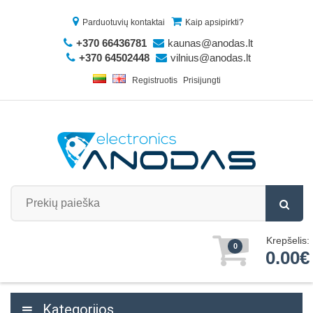
Parduotuvių kontaktai
Kaip apsipirkti?
+370 66436781
kaunas@anodas.lt
+370 64502448
vilnius@anodas.lt
Registruotis
Prisijungti
Krepšelis:
0
0.00€
Kategorijos