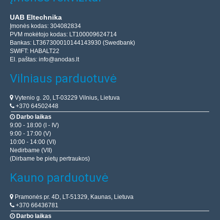
UAB Eltechnika
Įmonės kodas: 304082834
PVM mokėtojo kodas: LT100009624714
Bankas: LT367300010144143930 (Swedbank)
SWIFT: HABALT22
El. paštas:
info@anodas.lt
Vilniaus parduotuvė
Vytenio g. 20, LT-03229 Vilnius, Lietuva
+370 64502448
Darbo laikas
9:00 - 18:00 (I - IV)
9:00 - 17:00 (V)
10:00 - 14:00 (VI)
Nedirbame (VII)
(Dirbame be pietų pertraukos)
Kauno parduotuvė
Pramonės pr. 4D, LT-51329, Kaunas, Lietuva
+370 66436781
Darbo laikas