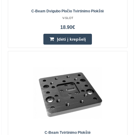
C-Beam Dvigubo Pločio Tvirtinimo Plokštė
V-SLOT
18.90€
Įdėti į krepšelį
Kampinis laikiklis skirtas 2020 aliuminio profiliams -
sidabrinis
Šie kampiniai laikikliai yra standartinio dydžio 20 mm x 20
mm x 17 mm (su 4 mm pločio T angos skirtuku). Jie
naudojami sujungti du V-SLOT arba 20 serijos T-SLO..
1.30€
C-Beam Tvirtinimo Plokštė