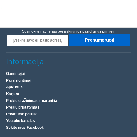
C-Beam dvigubo pločio tvirtinimo plokštė
C-Beam dvigubo pločio tvirtinimo plokštė gali talpinti iki 8
„Mini V“ ratų, kad būtų ypač stabilus tvirtinimas su profiliu.
Sužinokite naujienas bei išskirtinius pasiūlymus pirmieji!
Prailginta plokštė, kad būtų dar dau..
Prenumeruoti
18.90€
Informacija
Parduotuvėje Vilniuje NĖRA
Parduotuvėje Kaune YRA
Centriniame Sandėlyje YRA
Gamintojai
Parsisiuntimai
Įdėti į krepšelį
Apie mus
Karjera
Pridėti prie pageidavimų sąrašo
Prekių grąžinimas ir garantija
Prekių pristatymas
Privatumo politika
Youtube kanalas
Sekite mus Facebook