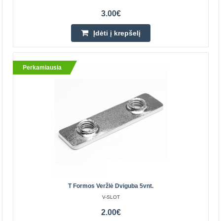
3.00€
Įdėti į krepšelį
Perkamiausia
Aliuminio profilis V-SLOT 2040 - 1000mm ilgis
sidabrinis
Projektavimas naudojant V-Slot yra panašus į darbą su
mediena. Galite supjaustyti profilius reikiamo ilgio,
naudojant specialias jungtis sujungti viską i bendrą..
13.00€
Parduotuvėje Vilniuje YRA
T Formos Veržlė Dviguba 5vnt.
Parduotuvėje Kaune YRA
V-SLOT
Centriniame Sandėlyje YRA
2.00€