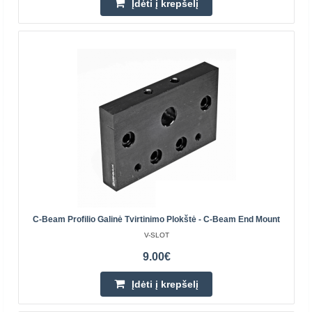
Įdėti į krepšelį
WorkBee CNC staklių kūrimo plokščių rinkinys
23vnt.
Plokštės naudojamos WorkBee CNC staklių kūrimui. Tai
padidina našumą ir dizainą. Plokštės taip pat buvo
pridėtos arba modifikuotos taip, kad visiškai uždengtų ..
C-Beam Profilio Galinė Tvirtinimo Plokštė - C-Beam End Mount
149.90€
V-SLOT
Parduotuvėje Vilniuje NĖRA
9.00€
Parduotuvėje Kaune NĖRA
Centriniame Sandėlyje YRA
Įdėti į krepšelį
Įdėti į krepšelį