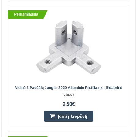
3.00€
Perkamiausia
Parduotuvėje Vilniuje YRA
Parduotuvėje Kaune YRA
Centriniame Sandėlyje YRA
Įdėti į krepšelį
Pridėti prie pageidavimų sąrašo
Vidinė 3 Padėčių Jungtis 2020 Aliuminio Profiliams - Sidabrinė
V-SLOT
2.50€
Įdėti į krepšelį