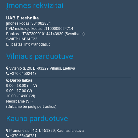
Įmonės rekvizitai
UAB Eltechnika
Įmonės kodas: 304082834
PVM mokėtojo kodas: LT100009624714
Bankas: LT367300010144143930 (Swedbank)
SWIFT: HABALT22
El. paštas:
info@anodas.lt
C-Beam Tvirtinimo plokštė
Vilniaus parduotuvė
C-Beam Tvirtinimo plokštė talpina iki 4 mini V-Solid ratų.
Vytenio g. 20, LT-03229 Vilnius, Lietuva
C-Beam proflio ir C-Beam tvirtinimo plokštės dėka lengvai
+370 64502448
Darbo laikas
galėsite pasigaminti linijinį modulį. Padar..
9:00 - 18:00 (I - IV)
9:00 - 17:00 (V)
10:00 - 14:00 (VI)
14.00€
Nedirbame (VII)
(Dirbame be pietų pertraukos)
Parduotuvėje Vilniuje YRA
Parduotuvėje Kaune YRA
Kauno parduotuvė
Centriniame Sandėlyje YRA
Įdėti į krepšelį
Pramonės pr. 4D, LT-51329, Kaunas, Lietuva
+370 66436781