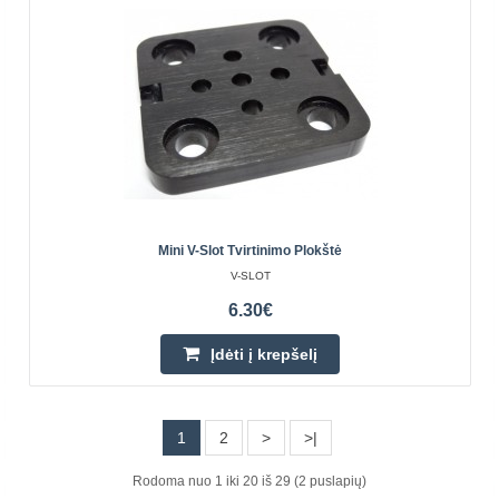
18.90€
Parduotuvėje Vilniuje NĖRA
Parduotuvėje Kaune NĖRA
Centriniame Sandėlyje YRA
Įdėti į krepšelį
Pridėti prie pageidavimų sąrašo
Mini V-Slot Tvirtinimo Plokštė
V-SLOT
6.30€
Įdėti į krepšelį
1
2
>
>|
Rodoma nuo 1 iki 20 iš 29 (2 puslapių)