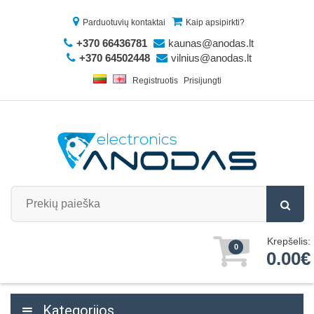
Parduotuvių kontaktai
Kaip apsipirkti?
+370 66436781
kaunas@anodas.lt
+370 64502448
vilnius@anodas.lt
Registruotis
Prisijungti
Krepšelis:
0
0.00€
Kategorijos