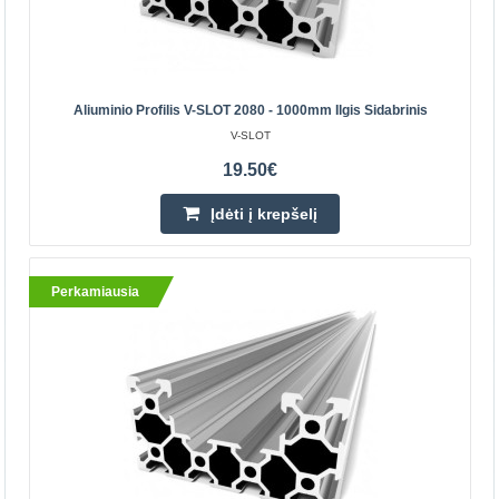
Aliuminio Profilis V-SLOT 2080 - 1000mm Ilgis Sidabrinis
V-SLOT
19.50€
Įdėti į krepšelį
Perkamiausia
Aliuminio profilis V-SLOT 2080 - 1000mm ilgis
sidabrinis
Projektavimas naudojant V-Slot yra panašus į darbą su
mediena. Galite supjaustyti profilius reikiamo ilgio,
naudojant specialias jungtis sujungti viską i bendrą..