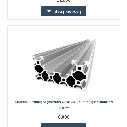
11.00€
sidabrinė
Įdėti į krepšelį
Šios vidinės jungtis idealiai tinka sukurti 90 laipsnių jungtis
tarp aliuminio profilių, todėl jie yra nematomi iš
išorės.Prekės savybėsUžtikrina tvirtą jungtįG..
1.00€
Parduotuvėje Vilniuje YRA
Parduotuvėje Kaune YRA
Centriniame Sandėlyje YRA
Įdėti į krepšelį
Pridėti prie pageidavimų sąrašo
Aliuminio Profilių Segmentas C-BEAM 250mm Ilgio Sidabrinis
V-SLOT
8.00€