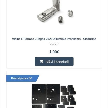
Centriniame Sandėlyje YRA
Įdėti į krepšelį
Pridėti prie pageidavimų sąrašo
Vidinė L Formos Jungtis 2020 Aliuminio Profiliams - Sidabrinė
V-SLOT
1.00€
Įdėti į krepšelį
Pristatymas 0€
Vidinė 3 padėčių jungtis 2020 aliuminio profiliams -
sidabrinė
Sukurkite tobulą spintelę ar korpusą savo mašinai,