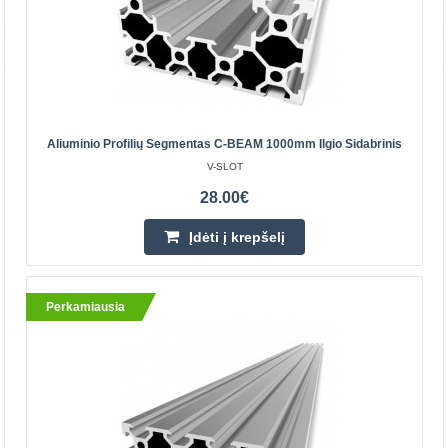
Aliuminio profilių segmentas C-BEAM 1000mm ilgio
Aliuminio Profilių Segmentas C-BEAM 1000mm Ilgio Sidabrinis
sidabrinis
V-SLOT
C-Beam yra profilis paremtas populiaria V-Slot linijinės
28.00€
pavaros sistema. Jis yra C raidės formos, todėl yra
atsparesnis lenkimui ir sukimui. C-Beam linijinis b..
Įdėti į krepšelį
28.00€
Perkamiausia
Parduotuvėje Vilniuje YRA
Parduotuvėje Kaune YRA
Centriniame Sandėlyje YRA
Įdėti į krepšelį
Pridėti prie pageidavimų sąrašo