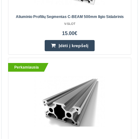
19.50€
Parduotuvėje Vilniuje YRA
Aliuminio Profilių Segmentas C-BEAM 500mm Ilgio Sidabrinis
Parduotuvėje Kaune YRA
V-SLOT
Centriniame Sandėlyje YRA
15.00€
Įdėti į krepšelį
Įdėti į krepšelį
Pridėti prie pageidavimų sąrašo
Perkamiausia