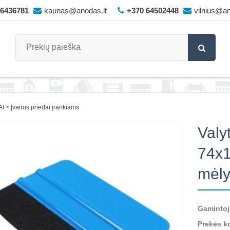
66436781
kaunas@anodas.lt
+370 64502448
vilnius@an
AI
Įvairūs priedai įrankiams
Valy
74x1
mėl
Gamintoj
Prekės k