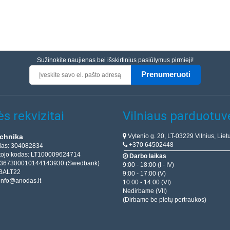
Sužinokite naujienas bei išskirtinius pasiūlymus pirmieji!
Prenumeruoti
s rekvizitai
Vilniaus parduotuv
Vytenio g. 20, LT-03229 Vilnius, Liet
chnika
+370 64502448
das: 304082834
ojo kodas: LT100009624714
Darbo laikas
T367300010144143930 (Swedbank)
9:00 - 18:00 (I - IV)
BALT22
9:00 - 17:00 (V)
info@anodas.lt
10:00 - 14:00 (VI)
Nedirbame (VII)
(Dirbame be pietų pertraukos)