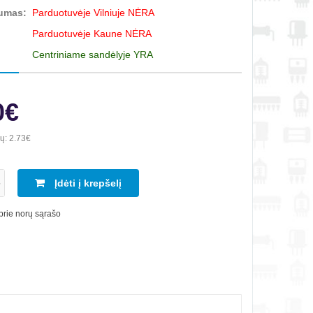
umas:
Parduotuvėje Vilniuje NĖRA
Parduotuvėje Kaune NĖRA
Centriniame sandėlyje YRA
0€
ių:
2.73€
Įdėti į krepšelį
 prie norų sąrašo