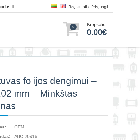
odas.lt
Registruotis
Prisijungti
Krepšelis:
0
0.00€
tuvas folijos dengimui –
02 mm – Minkštas –
ynas
as:
OEM
odas:
ABC-20916