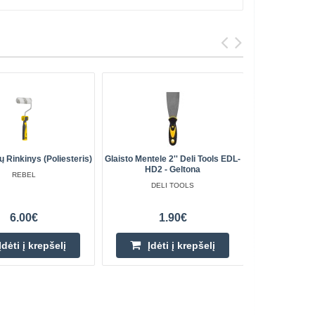
ų Rinkinys (poliesteris)
Glaisto Mentele 2'' Deli Tools EDL-
Tiesus Durų 
HD2 - Geltona
Skląstis 
REBEL
DELI TOOLS
6.00€
1.90€
Įdėti į krepšelį
Įdėti į krepšelį