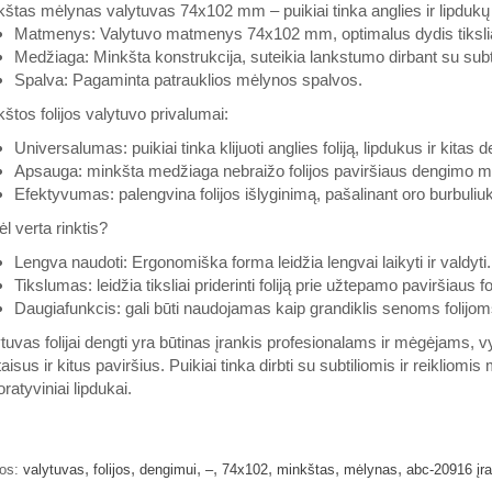
štas mėlynas valytuvas 74x102 mm – puikiai tinka anglies ir lipdukų 
Matmenys: Valytuvo matmenys 74x102 mm, optimalus dydis tiksli
Medžiaga: Minkšta konstrukcija, suteikia lankstumo dirbant su subti
Spalva: Pagaminta patrauklios mėlynos spalvos.
štos folijos valytuvo privalumai:
Universalumas: puikiai tinka klijuoti anglies foliją, lipdukus ir kitas d
Apsauga: minkšta medžiaga nebraižo folijos paviršiaus dengimo m
Efektyvumas: palengvina folijos išlyginimą, pašalinant oro burbuliu
l verta rinktis?
Lengva naudoti: Ergonomiška forma leidžia lengvai laikyti ir valdyti.
Tikslumas: leidžia tiksliai priderinti foliją prie užtepamo paviršiaus 
Daugiafunkcis: gali būti naudojamas kaip grandiklis senoms folijoms
tuvas folijai dengti yra būtinas įrankis profesionalams ir mėgėjams, v
taisus ir kitus paviršius. Puikiai tinka dirbti su subtiliomis ir reikliomi
ratyviniai lipdukai.
,
,
,
,
,
,
,
os:
valytuvas
folijos
dengimui
–
74x102
minkštas
mėlynas
abc-20916 įra