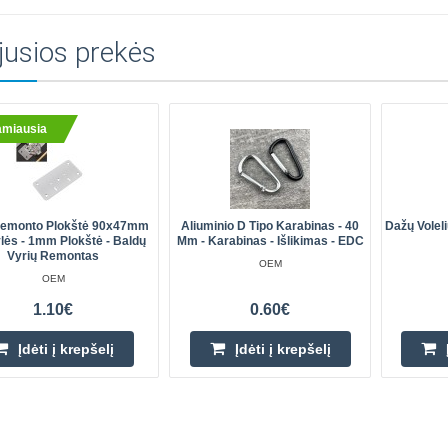
jusios prekės
amiausia
Remonto Plokštė 90x47mm
Aliuminio D Tipo Karabinas - 40
Dažų Voleli
lės - 1mm Plokštė - Baldų
Mm - Karabinas - Išlikimas - EDC
Vyrių Remontas
OEM
OEM
1.10€
0.60€
Įdėti į krepšelį
Įdėti į krepšelį