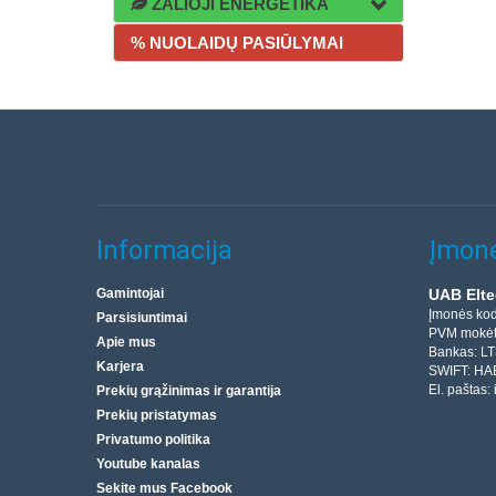
ŽALIOJI ENERGETIKA
% NUOLAIDŲ PASIŪLYMAI
Informacija
Įmonė
Gamintojai
UAB Elte
Įmonės ko
Parsisiuntimai
PVM mokėt
Apie mus
Bankas: L
Karjera
SWIFT: HA
El. paštas:
Prekių grąžinimas ir garantija
Prekių pristatymas
Privatumo politika
Youtube kanalas
Sekite mus Facebook