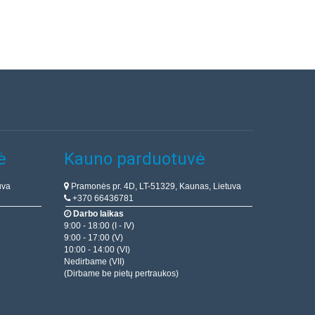
ė
Kauno parduotuvė
uva
Pramonės pr. 4D, LT-51329, Kaunas, Lietuva
+370 66436781
Darbo laikas
9:00 - 18:00 (I - IV)
9:00 - 17:00 (V)
10:00 - 14:00 (VI)
Nedirbame (VII)
(Dirbame be pietų pertraukos)