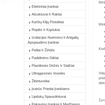
Mink
Elektriniai Įrankiai
Atsuktuvai Ir Raktai
Karštų Klijų Pistoletai
Mink
Replės Ir Kąstukai
Izoliacijos Nuėmimo Ir Antgalių
Apspaudimo Įrankiai
Kodė
Peiliai Ir Žirklės
Padidinimo Stiklai
Plastikinės Dėžės Ir Stalčiai
Valy
Ultragarsinės Vonelės
prie
Žibintuvėliai
deko
Įvairūs Priedai Įrankiams
Lipdukų Spausdintuvai
Žym
Pakavimo Įrankiai Ir Medžiagos