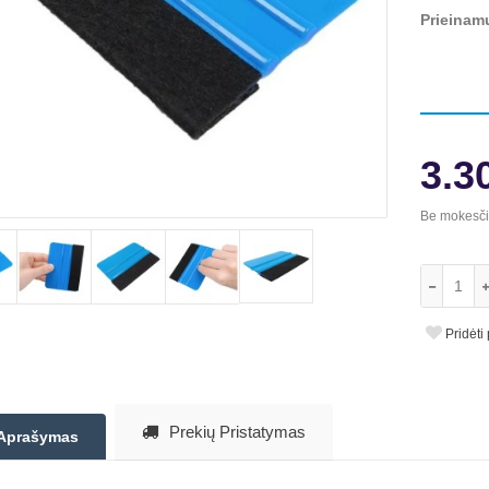
Prieinam
3.3
Be mokesč
Pridėti
Prekių Pristatymas
Aprašymas