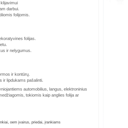
klijavimui
am darbui.
liomis folijomis.
ekoratyvines folijas.
etu.
kus ir nelygumus.
formos ir kontūrų.
 ir lipdukams pašalinti.
yniojantiems automobilius, langus, elektroninius
s medžiagomis, tokiomis kaip anglies folija ar
,
,
,
nkiai
oem įvairus
priedai
įrankiams