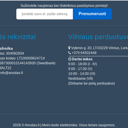
Sužinokite naujienas bei išskirtinius pasiūlymus pirmieji!
Prenumeruoti
s rekvizitai
Vilniaus parduotuv
Vytenio g. 20, LT-03229 Vilnius, Liet
chnika
+370 64502448
das: 304082834
ojo kodas: LT100009624714
Darbo laikas
T367300010144143930 (Swedbank)
9:00 - 18:00 (I - IV)
BALT22
9:00 - 17:00 (V)
info@anodas.lt
10:00 - 14:00 (VI)
Nedirbame (VII)
(Dirbame be pietų pertraukos)
2026 © Anodas.lt | Atviro kodo elektronika. Visos teisės saugomos.