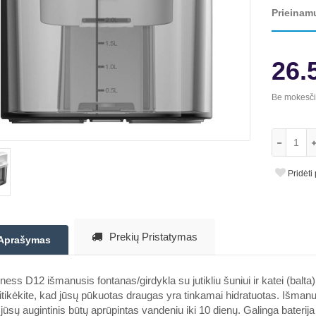
Prieinam
26.
Be mokesč
Pridėti
Prekių Pristatymas
Aprašymas
ess D12 išmanusis fontanas/girdykla su jutikliu šuniui ir katei (balta)
tikėkite, kad jūsų pūkuotas draugas yra tinkamai hidratuotas. Išmanus
jūsų augintinis būtų aprūpintas vandeniu iki 10 dienų. Galinga baterij