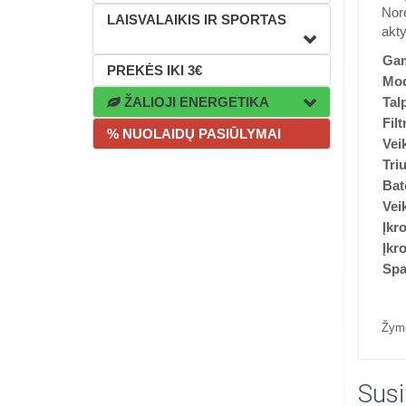
Norė
LAISVALAIKIS IR SPORTAS
akty
Gam
PREKĖS IKI 3€
Mod
ŽALIOJI ENERGETIKA
Tal
Fil
% NUOLAIDŲ PASIŪLYMAI
Vei
Tri
Bat
Vei
Įkr
Įkr
Spa
Žym
Susi