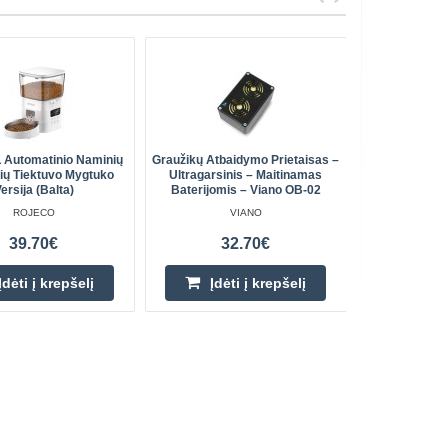
 Automatinio Naminių
Graužikų Atbaidymo Prietaisas –
Vandens 
ių Tiektuvo Mygtuko
Ultragarsinis – Maitinamas
Roj
ersija (balta)
Baterijomis – Viano OB-02
ROJECO
VIANO
39.70€
32.70€
Įdėti į krepšelį
Įdėti į krepšelį