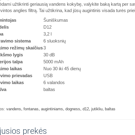
dami užtikrinti geriausią vandens kokybę, valykite baką kartą per sava
vintos anglies filtrą. Tai užtikrina, kad jūsų augintinis visada turės pri
intojas
Šuniškumas
elis
D12
pa
3,2 l
travimo sistema
6 sluoksnių
kimo režimų skaičius
3
ukšmo lygis
30 dB
erijos talpa
5000 mAh
kimo laikas
Nuo 30 iki 45 dienų
ovimo prievadas
USB
ovimo laikas
6 valandos
lva
baltas
,
,
,
,
,
,
os:
vandens
fontanas
augintiniams
dogness
d12
jutikliu
baltas
jusios prekės