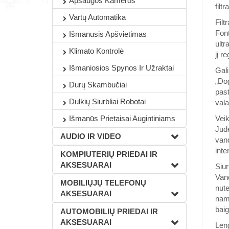
Apsaugos Kameros
filt
Vartų Automatika
Filt
Font
Išmanusis Apšvietimas
ultr
Klimato Kontrolė
jį re
Išmaniosios Spynos Ir Užraktai
Gali
„Dog
Durų Skambučiai
past
Dulkių Siurbliai Robotai
vala
Išmanūs Prietaisai Augintiniams
Vei
Jude
AUDIO IR VIDEO
vand
inte
KOMPIUTERIŲ PRIEDAI IR
AKSESUARAI
Siur
Vand
MOBILIŲJŲ TELEFONŲ
nute
AKSESUARAI
namų
baig
AUTOMOBILIŲ PRIEDAI IR
AKSESUARAI
Leng