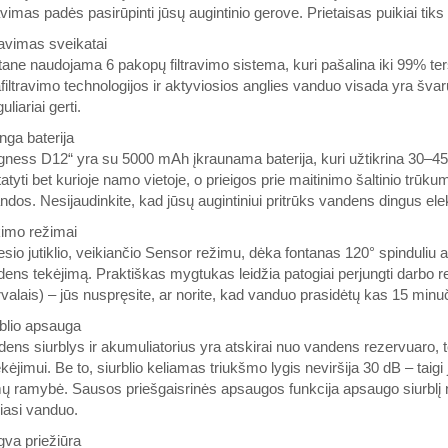
ravimas padės pasirūpinti jūsų augintinio gerove. Prietaisas puikiai ti
ravimas sveikatai
ane naudojama 6 pakopų filtravimo sistema, kuri pašalina iki 99% te
afiltravimo technologijos ir aktyviosios anglies vanduo visada yra švaru
guliariai gerti.
nga baterija
ness D12“ yra su 5000 mAh įkraunama baterija, kuri užtikrina 30–45 d
atyti bet kurioje namo vietoje, o prieigos prie maitinimo šaltinio trū
ndos. Nesijaudinkite, kad jūsų augintiniui pritrūks vandens dingus ele
kimo režimai
sio jutiklio, veikiančio Sensor režimu, dėka fontanas 120° spinduli
ens tekėjimą. Praktiškas mygtukas leidžia patogiai perjungti darbo r
rvalais) – jūs nuspręsite, ar norite, kad vanduo prasidėtų kas 15 minu
blio apsauga
ens siurblys ir akumuliatorius yra atskirai nuo vandens rezervuaro, tod
kėjimui. Be to, siurblio keliamas triukšmo lygis neviršija 30 dB – taig
 ramybė. Sausos priešgaisrinės apsaugos funkcija apsaugo siurblį nu
iasi vanduo.
va priežiūra