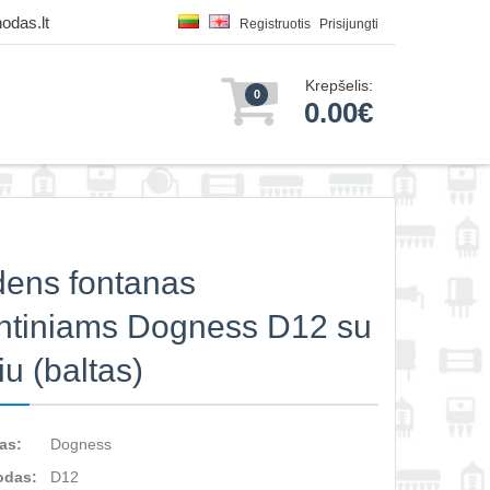
odas.lt
Registruotis
Prisijungti
Krepšelis:
0
0.00€
ens fontanas
ntiniams Dogness D12 su
liu (baltas)
as:
Dogness
odas:
D12