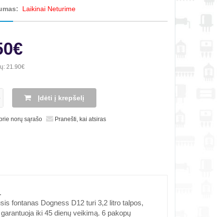
umas:
Laikinai Neturime
50€
ių:
21.90€
Įdėti į krepšelį
 prie norų sąrašo
Pranešti, kai atsiras
.
is fontanas Dogness D12 turi 3,2 litro talpos,
a garantuoja iki 45 dienų veikimą. 6 pakopų