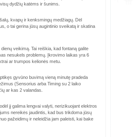
ks visų dydžių katėms ir šunims.
ršalų, kvapų ir kenksmingų medžiagų. Dėl
s, o tai gerina jūsų augintinio sveikatą ir skatina
ienų veikimą. Tai reiškia, kad fontaną galite
kumas nesukels problemų. Įkrovimo laikas yra 6
ktrai ar trumpos kelionės metu.
u aptikęs gyvūno buvimą vieną minutę pradeda
ežimus (Sensorius arba Timing su 2 laiko
čių ar kas 2 valandas.
ėl jį galima lengvai valyti, nerizikuojant elektros
i jums nereikės jaudintis, kad bus trikdoma jūsų
o pažeidimų ir neleidžia jam paleisti, kai bake