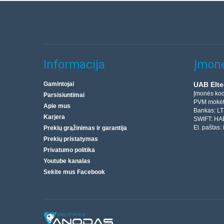
Informacija
Įmonė
Gamintojai
UAB Elte
Įmonės ko
Parsisiuntimai
PVM mokėt
Apie mus
Bankas: L
Karjera
SWIFT: HA
El. paštas:
Prekių grąžinimas ir garantija
Prekių pristatymas
Privatumo politika
Youtube kanalas
Sekite mus Facebook