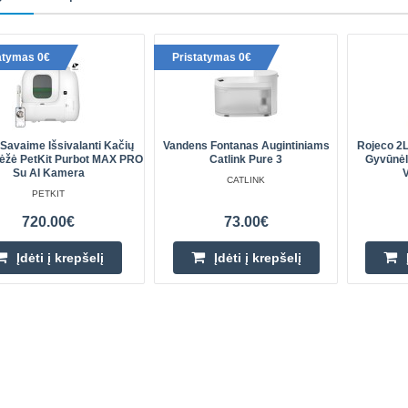
atymas 0€
Pristatymas 0€
 Savaime Išsivalanti Kačių
Vandens Fontanas Augintiniams
Rojeco 2L
ėžė PetKit Purbot MAX PRO
Catlink Pure 3
Gyvūnėl
Su AI Kamera
V
CATLINK
PETKIT
720.00€
73.00€
Įdėti į krepšelį
Įdėti į krepšelį