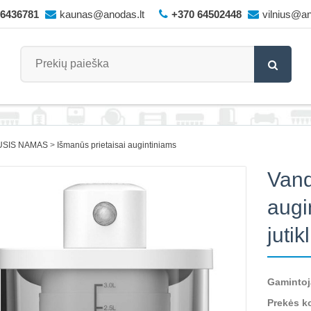
66436781
kaunas@anodas.lt
+370 64502448
vilnius@an
USIS NAMAS
Išmanūs prietaisai augintiniams
Vand
augi
jutik
Gamintoj
Prekės k