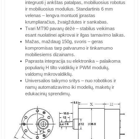
integruoti į ankštas patalpas, mobiliuosius robotus
ir mobiliuosius modulius. Standartinis 6 mm
velenas – lengva montuoti įprastas
krumpliaračius, žvaigždutes ir sankabas.
Tvari MT90 pavarų dėžė – stabilus veikimas
esant nuolatinei apkrovai ir ilgas tarnavimo laikas.
Mažas, maždaug 150g, svoris – geras
kompromisas tarp patvarumo ir tinkamumo
mobiliesiems dizainams.
Paprasta integracija su elektronika – palaikoma
populiarių H tilto valdiklių ir PWM modulių,
valdomų mikrovaldiklių.
Universalios taikymo sritys – nuo ​​robotikos ir
namų automatizavimo iki modelių, maketų ir
edukacinių sprendimų.