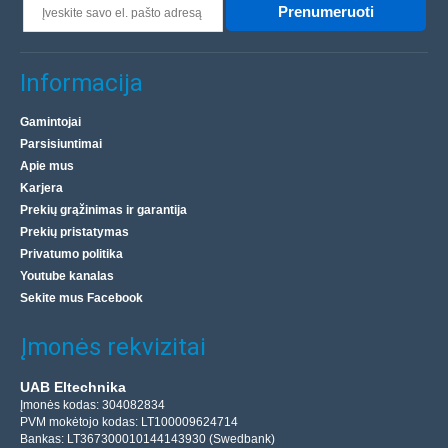
Prenumeruoti
Informacija
Gamintojai
Parsisiuntimai
Apie mus
Karjera
Prekių grąžinimas ir garantija
Prekių pristatymas
Privatumo politika
Youtube kanalas
Sekite mus Facebook
Įmonės rekvizitai
UAB Eltechnika
Įmonės kodas: 304082834
PVM mokėtojo kodas: LT100009624714
Bankas: LT367300010144143930 (Swedbank)