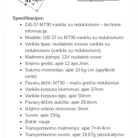
Specifikacijos:
GB-37 MT90 variklis su reduktoriumi – techninė
informacija
Modelis: GB-37 su MT90 varikliu su reduktoriumi
Variklio tipas: nuolatinės srovės variklis su
reduktoriumi (variklis su reduktoriumi)
Maitinimo įtampa: 12V nuolatinė srovė
Išėjimo greitis: apie 12 aps./min.
Sukimo momentas: apie 10 kg·cm (apytikslė
vertė)
Pavarų dėžė: MT90 – mažo greičio reduktorius
Variklio korpuso skersmuo: apie 37mm
Variklio korpuso ilgis: apie 50mm
Pavarų dėžės aukštis: apie 28.8mm
Išėjimo veleno skersmuo: 6mm
Svoris: apie 150g
Būklė: nauja
Transportavimo matmenys: apie 7×4×4cm
Transportavimo svoris: apie 18.67g (atsiskaitymo