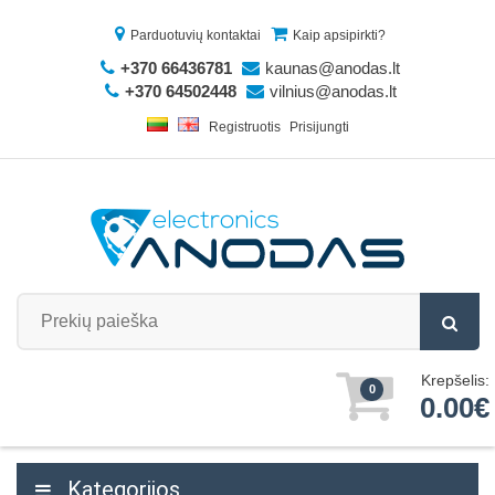
Parduotuvių kontaktai
Kaip apsipirkti?
+370 66436781
kaunas@anodas.lt
+370 64502448
vilnius@anodas.lt
Registruotis
Prisijungti
Krepšelis:
0
0.00€
Kategorijos