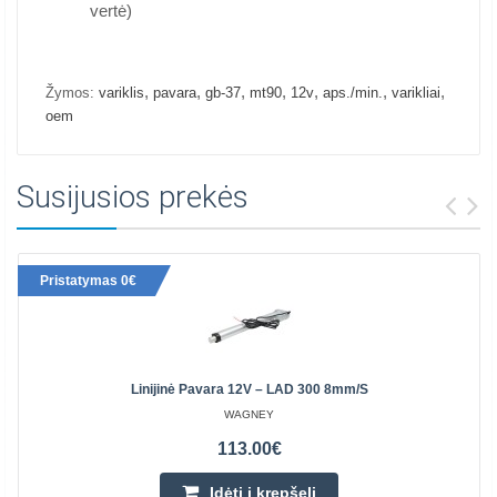
vertė)
,
,
,
,
,
,
,
Žymos:
variklis
pavara
gb-37
mt90
12v
aps./min.
varikliai
oem
Susijusios prekės
Pristatymas 0€
Linijinė Pavara 12V – LAD 300 8mm/s
WAGNEY
113.00€
Įdėti į krepšelį