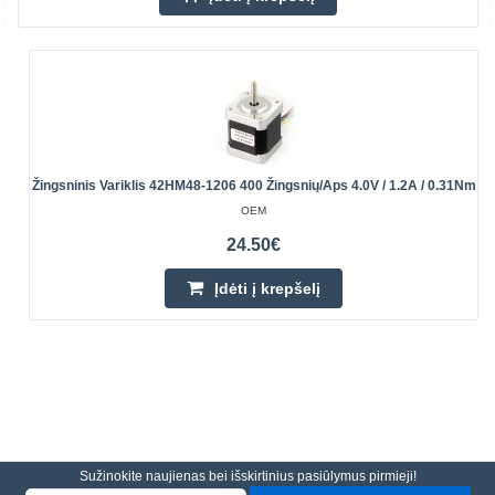
Žingsninis Variklis 42HM48-1206 400 Žingsnių/aps 4.0V / 1.2A / 0.31Nm
OEM
24.50€
Įdėti į krepšelį
Sužinokite naujienas bei išskirtinius pasiūlymus pirmieji!