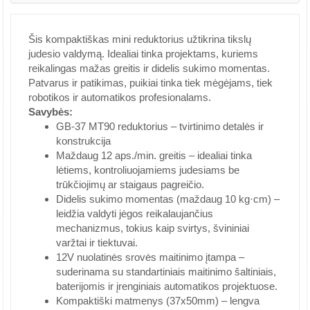
Šis kompaktiškas mini reduktorius užtikrina tikslų
judesio valdymą. Idealiai tinka projektams, kuriems
reikalingas mažas greitis ir didelis sukimo momentas.
Patvarus ir patikimas, puikiai tinka tiek mėgėjams, tiek
robotikos ir automatikos profesionalams.
Savybės:
GB-37 MT90 reduktorius – tvirtinimo detalės ir
konstrukcija
Maždaug 12 aps./min. greitis – idealiai tinka
lėtiems, kontroliuojamiems judesiams be
trūkčiojimų ar staigaus pagreičio.
Didelis sukimo momentas (maždaug 10 kg·cm) –
leidžia valdyti jėgos reikalaujančius
mechanizmus, tokius kaip svirtys, švininiai
varžtai ir tiektuvai.
12V nuolatinės srovės maitinimo įtampa –
suderinama su standartiniais maitinimo šaltiniais,
baterijomis ir įrenginiais automatikos projektuose.
Kompaktiški matmenys (37x50mm) – lengva