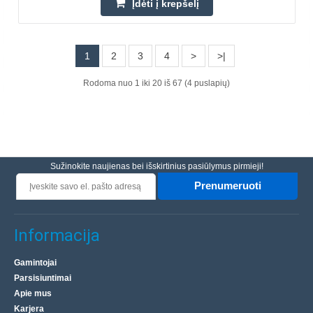
Įdėti į krepšelį
Įdėti į krepšelį
Pridėti prie pageidavimų sąrašo
1
2
3
4
>
>|
Rodoma nuo 1 iki 20 iš 67 (4 puslapių)
Sužinokite naujienas bei išskirtinius pasiūlymus pirmieji!
Prenumeruoti
Informacija
Gamintojai
Velleman DVM020 multimetras
Parsisiuntimai
Nešiojamasis skaitmeninis multimetras „Velleman
Apie mus
Karjera
DVM020 True RMS“ yra universalus įrankis įtampai (iki