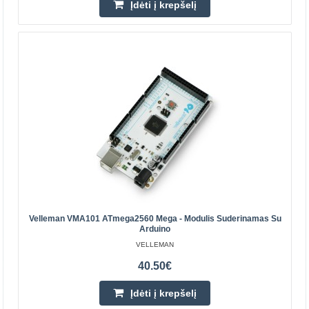
Įdėti į krepšelį
D..
-10%
11.97€
13.30€
Parduotuvėje Vilniuje YRA
Parduotuvėje Kaune NĖRA
Centriniame Sandėlyje NĖRA
Įdėti į krepšelį
Pridėti prie pageidavimų sąrašo
Velleman VMA101 ATmega2560 Mega - Modulis Suderinamas Su
Arduino
VELLEMAN
40.50€
Įdėti į krepšelį