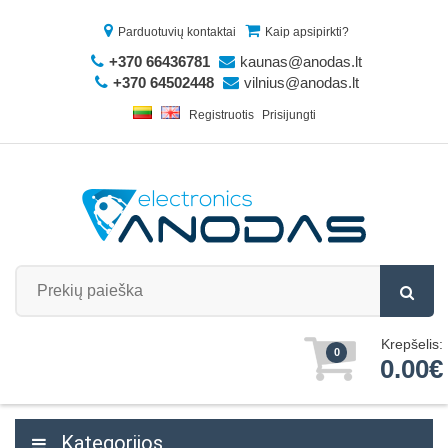
Parduotuvių kontaktai
Kaip apsipirkti?
+370 66436781
kaunas@anodas.lt
+370 64502448
vilnius@anodas.lt
Registruotis
Prisijungti
Krepšelis:
0
0.00€
Kategorijos