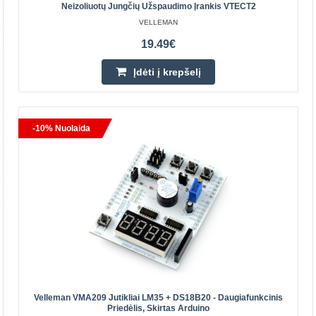
Neizoliuotų Jungčių Užspaudimo Įrankis VTECT2
Įrankis antgalių užspaudimui BNC RG59 RG6
VELLEMAN
VTBNC
19.49€
RG kabelis: 59,62,140,210, BELDEN 8279,
Įdėti į krepšelį
55,58,141,142,223,303,400, šviesolaidinis kabelis: 220
mm, suspaudimo gnybtai: 0,256" (6,5 mm), 0,213"
(5,4,61 mm),(5,4,..
-10% Nuolaida
46.01€
Parduotuvėje Vilniuje YRA
Parduotuvėje Kaune NĖRA
Centriniame Sandėlyje NĖRA
Įdėti į krepšelį
Pridėti prie pageidavimų sąrašo
Velleman VMA209 Jutikliai LM35 + DS18B20 - Daugiafunkcinis
Priedėlis, Skirtas Arduino