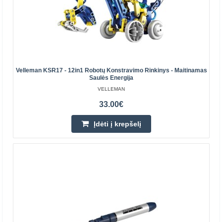
Izoliuotų automobilių jungčių užspaudimo replės
VELLEMAN
Izoliuotų automobilių gnybtų suspaudimo įrankis Kabelio
Velleman KSR17 - 12in1 Robotų Konstravimo Rinkinys - Maitinamas
skersmuo: 0,5-1, 1,5-2,5, 4-6 mm2...
Saulės Energija
VELLEMAN
33.00€
39.59€
Prekių Pristatymas 5-8 D.d.
Įdėti į krepšelį
Įdėti į krepšelį
Pridėti prie pageidavimų sąrašo