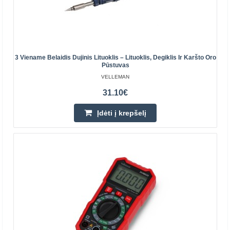
3 Viename Belaidis Dujinis Lituoklis – Lituoklis, Degiklis Ir Karšto Oro
Pūstuvas
VELLEMAN
31.10€
Gas soldering iron
Įdėti į krepšelį
Gas soldering iron, wireless, everywhere where there is
no 230V Working max 40 min, regulated temperature
max 450C, powered by a gas lig..
39.22€
Prekių Pristatymas 5-8 D.d.
Įdėti į krepšelį
Pridėti prie pageidavimų sąrašo