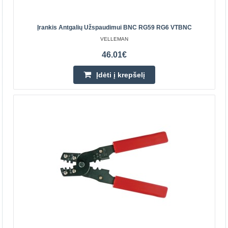
46.40€
Parduotuvėje Vilniuje YRA
Įrankis Antgalių Užspaudimui BNC RG59 RG6 VTBNC
Parduotuvėje Kaune NĖRA
VELLEMAN
Centriniame Sandėlyje NĖRA
46.01€
Įdėti į krepšelį
Įdėti į krepšelį
Pridėti prie pageidavimų sąrašo