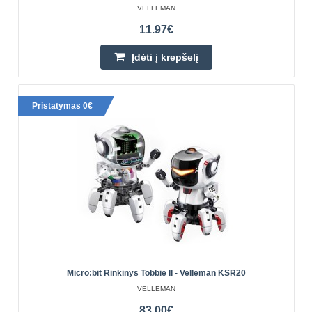
VELLEMAN
11.97€
Įdėti į krepšelį
Pristatymas 0€
Neizoliuotų jungčių užspaudimo įrankis VTECT2
Skirtas neizoliuotų jungčių sujungimams. Tinka kabeliams:
AWG 10-12, 14-16, 18-20, svoris: 210g, ilgis: 180mm..
19.49€
Parduotuvėje Vilniuje YRA
Parduotuvėje Kaune NĖRA
Micro:bit Rinkinys Tobbie II - Velleman KSR20
Centriniame Sandėlyje NĖRA
VELLEMAN
Įdėti į krepšelį
83.00€