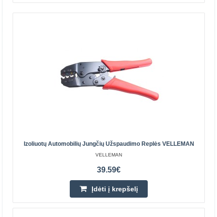
Micro:bit rinkinys Tobbie II - Velleman KSR20
Roboto rinkinys Tobie II su Micro:bit plokšte
rekomenduojamas vyresniems nei 14 metų vaikams. Tai
leidžia susipažinti su pagrindiniais mechanikos ir
elektroniko..
83.00€
Prekių Pristatymas 4-7 D.d.
Izoliuotų Automobilių Jungčių Užspaudimo Replės VELLEMAN
VELLEMAN
Įdėti į krepšelį
39.59€
Pridėti prie pageidavimų sąrašo
Įdėti į krepšelį