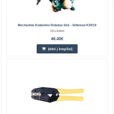
Mechaninis Kodavimo Robotas 5in1 - Velleman KSR19
VELLEMAN
46.40€
Įdėti į krepšelį
Mechaninis kodavimo robotas 5in1 - Velleman
KSR19
238 elementų rinkinys, skirtas surinkti 5-in-1 mechaninio
kodavimo robotą. Rekomenduojama vaikams nuo 14
metų. Žaidimas lavina kūrybinį mąstymą ir STEM
įgūdžius..