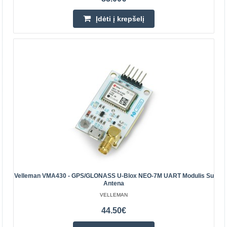
Pridėti prie pageidavimų sąrašo
Įdėti į krepšelį
Velleman VMA209 jutikliai LM35 + DS18B20 -
Velleman VMA430 - GPS/GLONASS U-Blox NEO-7M UART Modulis Su
daugiafunkcinis priedėlis, skirtas Arduino
Antena
VELLEMAN
Arduino priedėlis su 7 segmentų LED ekranu, 4
44.50€
skaitmenimis, 4 SMD šviesos diodais, 3 nepriklausomais
mygtukais, garsiniu signalu, sąsajomis jutikliams LM35 ir