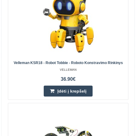
Prekių Pristatymas 4-7 D.d.
Įdėti į krepšelį
Pridėti prie pageidavimų sąrašo
Velleman KSR18 - Robot Tobbie - Roboto Konstravimo Rinkinys
VELLEMAN
36.90€
Įdėti į krepšelį
Velleman VMA101 ATmega2560 Mega - modulis
suderinamas su Arduino