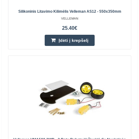
36.90€
Silikoninis Litavimo Kilimėlis Velleman AS12 - 550x350mm
Prekių Pristatymas 4-7 D.d.
VELLEMAN
Įdėti į krepšelį
25.40€
Pridėti prie pageidavimų sąrašo
Įdėti į krepšelį
Velleman KSR13 - 14in1 robotų konstravimo