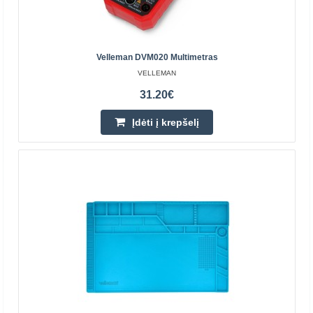
Velleman DVM020 Multimetras
VELLEMAN
31.20€
Įdėti į krepšelį
Velleman KSR18 - Robot Tobbie - roboto
konstravimo rinkinys
Tobbie yra protingas 6 kojų robotas, užprogramuotas
dviem režimais: sekti arba tyrinėti. Naudodami rinkinį
galėsite ištirti pagrindines elektronikos ir mechanik..