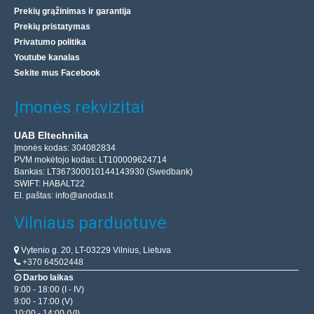
Prekių grąžinimas ir garantija
600 V), srovei (iki 10 A), varžai (iki 20 MΩ) ir temperat..
Prekių pristatymas
Privatumo politika
31.20€
Youtube kanalas
Sekite mus Facebook
Prekių Pristatymas 4-7 D.d.
Įmonės rekvizitai
Įdėti į krepšelį
Pridėti prie pageidavimų sąrašo
UAB Eltechnika
Įmonės kodas: 304082834
PVM mokėtojo kodas: LT100009624714
Bankas: LT367300010144143930 (Swedbank)
SWIFT: HABALT22
El. paštas:
info@anodas.lt
Vilniaus parduotuvė
Vytenio g. 20, LT-03229 Vilnius, Lietuva
+370 64502448
Darbo laikas
9:00 - 18:00 (I - IV)
9:00 - 17:00 (V)
10:00 - 14:00 (VI)