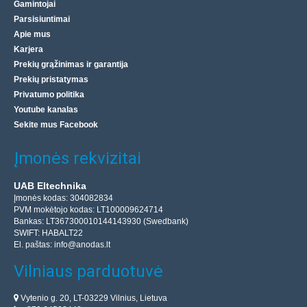
Gamintojai
Parsisiuntimai
Apie mus
Karjera
Prekių grąžinimas ir garantija
Prekių pristatymas
Privatumo politika
Youtube kanalas
Sekite mus Facebook
Įmonės rekvizitai
UAB Eltechnika
Įmonės kodas: 304082834
PVM mokėtojo kodas: LT100009624714
Bankas: LT367300010144143930 (Swedbank)
SWIFT: HABALT22
El. paštas:
info@anodas.lt
Vilniaus parduotuvė
Vytenio g. 20, LT-03229 Vilnius, Lietuva