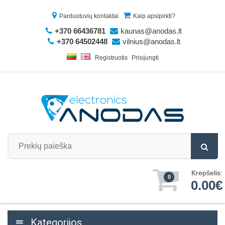
Parduotuvių kontaktai
Kaip apsipirkti?
+370 66436781
kaunas@anodas.lt
+370 64502448
vilnius@anodas.lt
Registruotis
Prisijungti
Krepšelis:
0
0.00€
Kategorijos