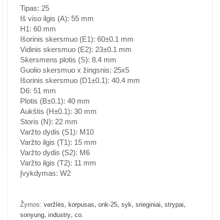
Tipas: 25
Iš viso ilgis (A): 55 mm
H1: 60 mm
Išorinis skersmuo (E1): 60±0.1 mm
Vidinis skersmuo (E2): 23±0.1 mm
Skersmens plotis (S): 8.4 mm
Guolio skersmuo x žingsnis: 25x5
Išorinis skersmuo (D1±0.1): 40.4 mm
D6: 51 mm
Plotis (B±0.1): 40 mm
Aukštis (H±0.1): 30 mm
Storis (N): 22 mm
Varžto dydis (S1): M10
Varžto ilgis (T1): 15 mm
Varžto dydis (S2): M6
Varžto ilgis (T2): 11 mm
Įvykdymas: W2
,
,
,
,
,
,
Žymos:
veržlės
korpusas
onk-25
syk
srieginiai
strypai
,
,
sonyung
industry
co.