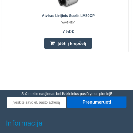
Atviras Linijinis Guolis LM30OP
WAGNEY
7.50€
Įdėti į krepšelį
Sužinokite naujienas bei išskirtinius pasiūlymus pirmieji!
Prenumeruoti
Informacija