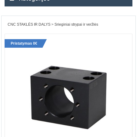
CNC STAKLĖS IR DALYS
Srieginiai strypai ir veržlės
Pristatymas 0€