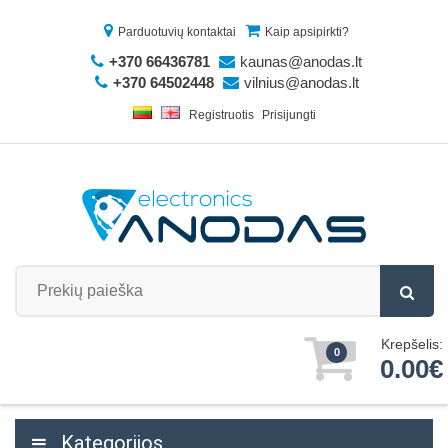
Parduotuvių kontaktai
Kaip apsipirkti?
+370 66436781
kaunas@anodas.lt
+370 64502448
vilnius@anodas.lt
Registruotis
Prisijungti
Krepšelis:
0
0.00€
Kategorijos