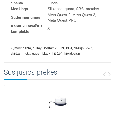
Spalva
Juoda
Medžiaga
Silikonas, guma, ABS, metalas
Meta Quest 2, Meta Quest 3,
Suderinamumas
Meta Quest PRO
Kabliukų skaičius
3
komplekte
,
,
,
,
,
,
,
Žymos:
cable
culley
system-3
vnt
kiwi
design
v2-3
,
,
,
,
,
skirtas
meta
quest
black
hjt-154
kiwidesign
Susijusios prekės