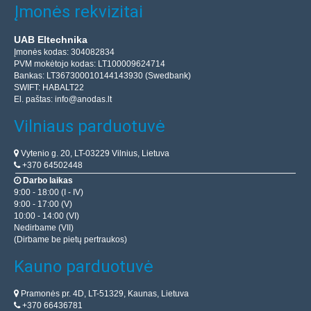
Įmonės rekvizitai
UAB Eltechnika
Įmonės kodas: 304082834
PVM mokėtojo kodas: LT100009624714
Bankas: LT367300010144143930 (Swedbank)
SWIFT: HABALT22
El. paštas:
info@anodas.lt
Vilniaus parduotuvė
Vytenio g. 20, LT-03229 Vilnius, Lietuva
+370 64502448
Darbo laikas
9:00 - 18:00 (I - IV)
9:00 - 17:00 (V)
10:00 - 14:00 (VI)
Nedirbame (VII)
(Dirbame be pietų pertraukos)
Kauno parduotuvė
Pramonės pr. 4D, LT-51329, Kaunas, Lietuva
+370 66436781