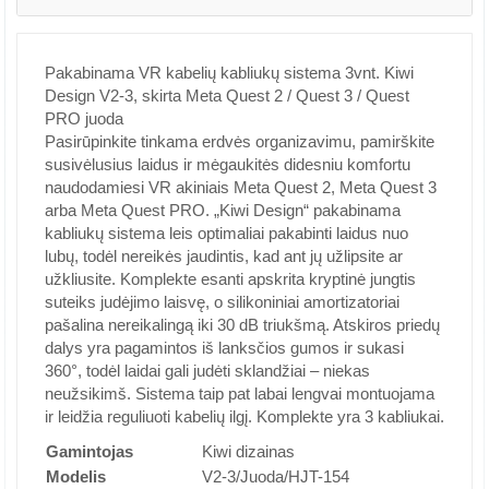
Pakabinama VR kabelių kabliukų sistema 3vnt. Kiwi
Design V2-3, skirta Meta Quest 2 / Quest 3 / Quest
PRO juoda
Pasirūpinkite tinkama erdvės organizavimu, pamirškite
susivėlusius laidus ir mėgaukitės didesniu komfortu
naudodamiesi VR akiniais Meta Quest 2, Meta Quest 3
arba Meta Quest PRO. „Kiwi Design“ pakabinama
kabliukų sistema leis optimaliai pakabinti laidus nuo
lubų, todėl nereikės jaudintis, kad ant jų užlipsite ar
užkliusite. Komplekte esanti apskrita kryptinė jungtis
suteiks judėjimo laisvę, o silikoniniai amortizatoriai
pašalina nereikalingą iki 30 dB triukšmą. Atskiros priedų
dalys yra pagamintos iš lanksčios gumos ir sukasi
360°, todėl laidai gali judėti sklandžiai – niekas
neužsikimš. Sistema taip pat labai lengvai montuojama
ir leidžia reguliuoti kabelių ilgį. Komplekte yra 3 kabliukai.
Gamintojas
Kiwi dizainas
Modelis
V2-3/Juoda/HJT-154