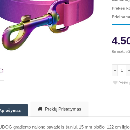
Prekės k
Prieinam
4.5
Be mokesč
Pridėti
Prekių Pristatymas
Aprašymas
OG gradiento nailono pavadėlis šuniui, 15 mm pločio, 122 cm ilgio (