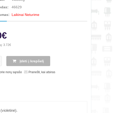
odas:
46629
umas:
Laikinai Neturime
0€
ių:
3.72€
Įdėti į krepšelį
 prie norų sąrašo
Pranešti, kai atsiras
violetinė).