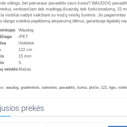
ote stilingo, bet patvaraus pavadėlio savo šuniui? WAUDOG pavadėli
ninkui, vertinančiam tiek madingą išvaizdą, tiek funkcionalumą. 15 mm
žia visiškai valdyti vaikštant su mažų veislių šunimis. Jis pagamintas
no danga suteikia papildomą atsparumą dilimui, garantuoja ilgalaikį nau
intojas
Waudog
žiaga
rPET
lva
Violetinė
s
122 cm
tis
15 mm
is
S
ų veislės
Mažas
,
,
,
,
,
,
,
,
os:
waudog
gradientinis
nailoninis
pavadėlis
šuniui
pločio
122
ilgio
violet
jusios prekės