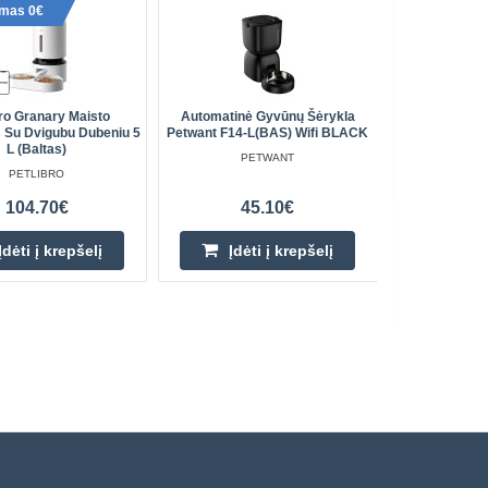
ymas 0€
bro Granary Maisto
Automatinė Gyvūnų Šėrykla
Laiptai 
s Su Dvigubu Dubeniu 5
Petwant F14-L(BAS) Wifi BLACK
L (baltas)
PETWANT
PETLIBRO
104.70€
45.10€
Įdėti į krepšelį
Įdėti į krepšelį