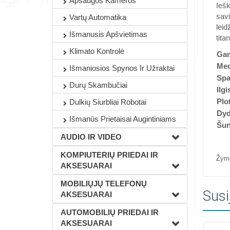
Apsaugos Kameros
Iešk
savi
Vartų Automatika
leid
Išmanusis Apšvietimas
tita
Klimato Kontrolė
Gam
Med
Išmaniosios Spynos Ir Užraktai
Spa
Durų Skambučiai
Ilgi
Plo
Dulkių Siurbliai Robotai
Dyd
Išmanūs Prietaisai Augintiniams
Šun
AUDIO IR VIDEO
KOMPIUTERIŲ PRIEDAI IR
Žym
AKSESUARAI
MOBILIŲJŲ TELEFONŲ
Susi
AKSESUARAI
AUTOMOBILIŲ PRIEDAI IR
AKSESUARAI