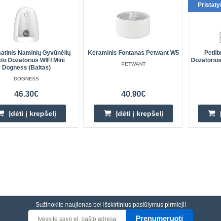
Pristat
atinis Naminių Gyvūnėlių
Keraminis Fontanas Petwant W5
Petli
to Dozatorius WIFI Mini
Dozatoriu
PETWANT
Dogness (baltas)
DOGNESS
46.30€
40.90€
Įdėti į krepšelį
Įdėti į krepšelį
Sužinokite naujienas bei išskirtinius pasiūlymus pirmieji!
Prenumeruoti