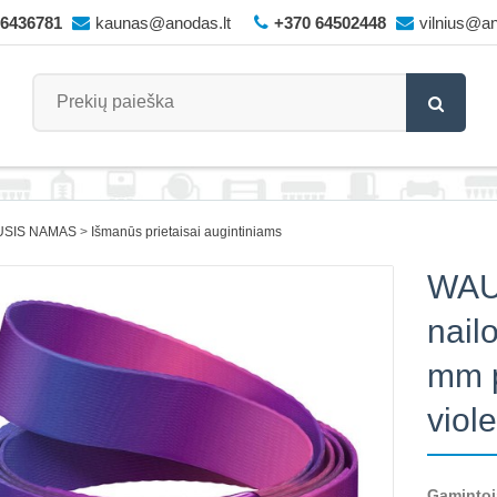
66436781
kaunas@anodas.lt
+370 64502448
vilnius@an
USIS NAMAS
Išmanūs prietaisai augintiniams
WAU
nail
mm p
viole
Gamintoj