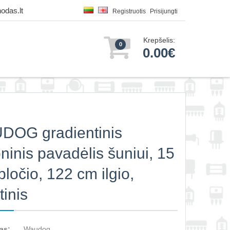
odas.lt
Registruotis
Prisijungti
Krepšelis:
0
0.00€
DOG gradientinis
oninis pavadėlis šuniui, 15
ločio, 122 cm ilgio,
tinis
as:
Waudog