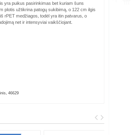
s yra puikus pasirinkimas bet kuriam šuns
 plotis užtikrina patogų sukibimą, o 122 cm ilgis
 iš rPET medžiagos, todėl yra itin patvarus, o
dojimą net ir intensyviai vaikščiojant.
,
inis
46629