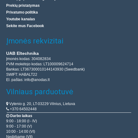
Prekių pristatymas
Privatumo politika
Youtube kanalas
Sekite mus Facebook
Įmonės rekvizitai
UAB Eltechnika
Įmonės kodas: 304082834
PVM mokėtojo kodas: LT100009624714
Bankas: LT367300010144143930 (Swedbank)
SWIFT: HABALT22
El. paštas:
info@anodas.lt
Vilniaus parduotuvė
Vytenio g. 20, LT-03229 Vilnius, Lietuva
+370 64502448
Darbo laikas
9:00 - 18:00 (I - IV)
9:00 - 17:00 (V)
10:00 - 14:00 (VI)
Nedirbame (VII)