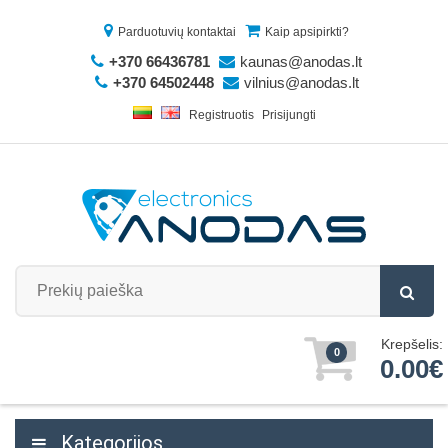
Parduotuvių kontaktai
Kaip apsipirkti?
+370 66436781
kaunas@anodas.lt
+370 64502448
vilnius@anodas.lt
Registruotis
Prisijungti
Krepšelis:
0
0.00€
Kategorijos