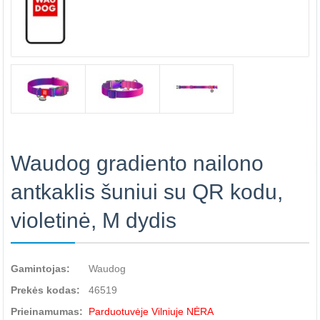
Waudog gradiento nailono
antkaklis šuniui su QR kodu,
violetinė, M dydis
Gamintojas:
Waudog
Prekės kodas:
46519
Prieinamumas:
Parduotuvėje Vilniuje NĖRA