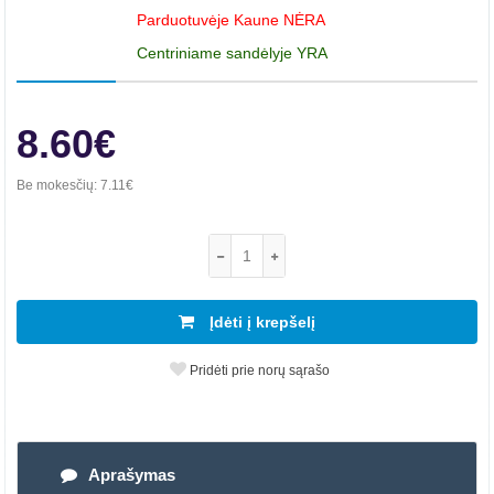
Parduotuvėje Kaune NĖRA
Centriniame sandėlyje YRA
8.60€
Be mokesčių:
7.11€
Įdėti į krepšelį
Pridėti prie norų sąrašo
Aprašymas