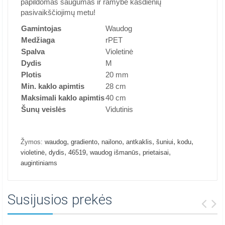
papildomas saugumas ir ramybė kasdienių
pasivaikščiojimų metu!
Gamintojas
Waudog
Medžiaga
rPET
Spalva
Violetinė
Dydis
M
Plotis
20 mm
Min. kaklo apimtis
28 cm
Maksimali kaklo apimtis
40 cm
Šunų veislės
Vidutinis
,
,
,
,
,
,
Žymos:
waudog
gradiento
nailono
antkaklis
šuniui
kodu
,
,
,
,
,
violetinė
dydis
46519
waudog išmanūs
prietaisai
augintiniams
Susijusios prekės