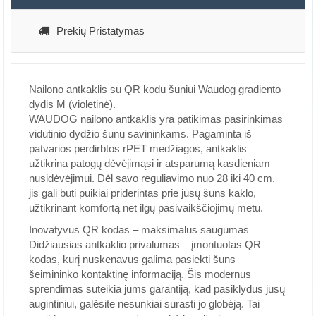
Prekių Pristatymas
Nailono antkaklis su QR kodu šuniui Waudog gradiento
dydis M (violetinė).
WAUDOG nailono antkaklis yra patikimas pasirinkimas
vidutinio dydžio šunų savininkams. Pagaminta iš
patvarios perdirbtos rPET medžiagos, antkaklis
užtikrina patogų dėvėjimąsi ir atsparumą kasdieniam
nusidėvėjimui. Dėl savo reguliavimo nuo 28 iki 40 cm,
jis gali būti puikiai priderintas prie jūsų šuns kaklo,
užtikrinant komfortą net ilgų pasivaikščiojimų metu.
Inovatyvus QR kodas – maksimalus saugumas
Didžiausias antkaklio privalumas – įmontuotas QR
kodas, kurį nuskenavus galima pasiekti šuns
šeimininko kontaktinę informaciją. Šis modernus
sprendimas suteikia jums garantiją, kad pasiklydus jūsų
augintiniui, galėsite nesunkiai surasti jo globėją. Tai