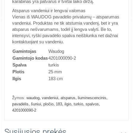
karabinas yra patvarus ir tvirtai laiko diržą.
Atsparus vandeniui ir lengvai valomas
Vienas iš WAUDOG pavadėlio privalumų – atsparumas
vandeniui. Produktas ne tik atstumia vandenį, bet ir yra
atsparus nešvarumams, todėl jį lengva valyti. Be to,
intensyvi, ryški pavadėlio spalva neišblunka net dažnai
kontaktuojant su vandeniu.
Gamintojas
Waudog
Gamintojo kodas
4201000090-2
Spalva
turkis
Plotis
25 mm
Ilgis
183 cm
,
,
,
,
Žymos:
waudog
vandeniui
atsparus
liuminescencinis
,
,
,
,
,
,
,
pavadėlis
šuniui
pločio
183
ilgio
turkio
spalvos
4201000090-2
Susijusios prekės