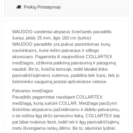
Prekių Pristatymas
WAUDOG vandeniui atsparus šviečiantis pavadėlis
šuniui, plotis 25 mm, ilgis 183 cm (turkis)
WAUDOG pavadėlis yra puikus pasirinkimas šunų
savininkams, kurie ieško patvaraus ir stilingo
aksesuaro. Pagaminta iš naujoviškos COLLARTEX
medžiagos, užtikrina patikimą patvarumą ir patogumą
naudoti. Be to, šviečia tamsoje, todėl idealiai tinka
pasivaikščiojimams sutemus, padidina tiek šuns, tiek jo
šeimininko saugumą prastai apšviestose vietose.
Patvarios medžiagos
Pavadėlis pagamintas naudojant COLLARTEX
medžiagą, kurią sukūrė COLLAR. Medžiaga pasižymi
išskirtiniu atsparumu pažeidimams ir dideliu patvarumu,
o tai reiškia ilgą diržo tarnavimo laiką. COLLARTEX taip
pat labai malonus liesti, todėl net ir ilgų pasivaikščiojimų
metu išvengiama rankų dilimo. Be to, aliuminio lydinio