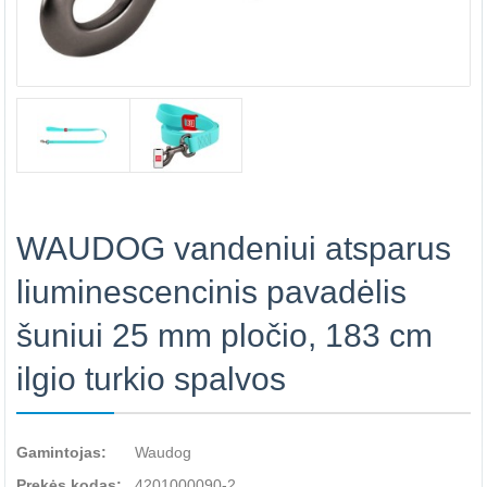
WAUDOG vandeniui atsparus
liuminescencinis pavadėlis
šuniui 25 mm pločio, 183 cm
ilgio turkio spalvos
Gamintojas:
Waudog
Prekės kodas:
4201000090-2