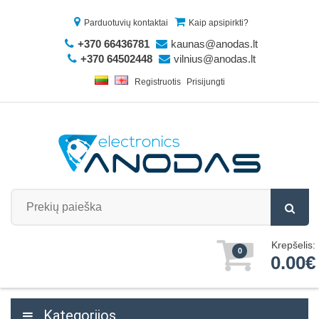
Parduotuvių kontaktai
Kaip apsipirkti?
+370 66436781
kaunas@anodas.lt
+370 64502448
vilnius@anodas.lt
Registruotis
Prisijungti
Krepšelis:
0
0.00€
Kategorijos