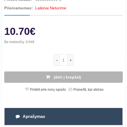
Prieinamumas:
Laikinai Neturime
10.70€
Be mokesčių:
8.84€
Įdėti į krepšelį
Pridėti prie norų sąrašo
Pranešti, kai atsiras
Aprašymas