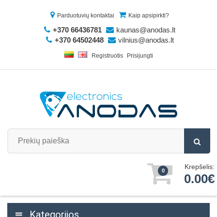
Parduotuvių kontaktai
Kaip apsipirkti?
+370 66436781
kaunas@anodas.lt
+370 64502448
vilnius@anodas.lt
Registruotis
Prisijungti
Krepšelis:
0
0.00€
Kategorijos