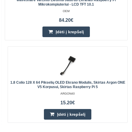
Waveshare Varžinis Lietimui Jautrus Ekranas Raspberry Pi
Mikrokompiuteriui - LCD TFT 10.1
OEM
84.20€
Įdėti į krepšelį
1.8 Colio 128 X 64 Pikselių OLED Ekrano Modulis, Skirtas Argon ONE
V5 Korpusui, Skirtas Raspberry Pi 5
ARGON40
15.20€
Įdėti į krepšelį