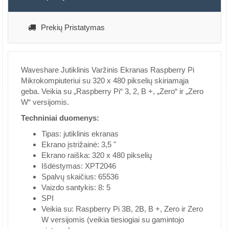
Prekių Pristatymas
Waveshare Jutiklinis Varžinis Ekranas Raspberry Pi
Mikrokompiuteriui su 320 x 480 pikselių skiriamąja
geba. Veikia su „Raspberry Pi“ 3, 2, B +, „Zero“ ir „Zero
W“ versijomis.
Techniniai duomenys:
Tipas: jutiklinis ekranas
Ekrano įstrižainė: 3,5 "
Ekrano raiška: 320 x 480 pikselių
Išdėstymas: XPT2046
Spalvų skaičius: 65536
Vaizdo santykis: 8: 5
SPI
Veikia su: Raspberry Pi 3B, 2B, B +, Zero ir Zero
W versijomis (veikia tiesiogiai su gamintojo