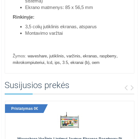
sistema)
Ekrano matmenys: 85 x 56,5 mm
Rinkinyje:
3,5 colių jutiklinis ekranas, atsparus
Montavimo varžtai
,
,
,
,
,
Žymos:
waveshare
jutiklinis
varžinis
ekranas
raspberry
,
,
,
,
,
mikrokompiuteriui
lcd
ips
3.5
ekranai (b)
oem
Susijusios prekės
Pristatymas 0€