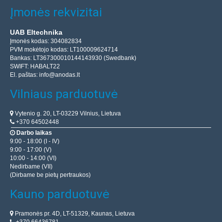
Įmonės rekvizitai
UAB Eltechnika
Įmonės kodas: 304082834
PVM mokėtojo kodas: LT100009624714
Bankas: LT367300010144143930 (Swedbank)
SWIFT: HABALT22
El. paštas:
info@anodas.lt
Vilniaus parduotuvė
Vytenio g. 20, LT-03229 Vilnius, Lietuva
+370 64502448
Darbo laikas
9:00 - 18:00 (I - IV)
9:00 - 17:00 (V)
10:00 - 14:00 (VI)
Nedirbame (VII)
(Dirbame be pietų pertraukos)
Kauno parduotuvė
Pramonės pr. 4D, LT-51329, Kaunas, Lietuva