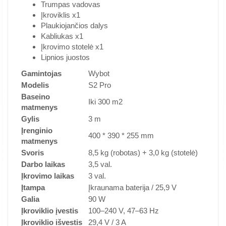
Trumpas vadovas
Įkroviklis x1
Plaukiojančios dalys
Kabliukas x1
Įkrovimo stotelė x1
Lipnios juostos
Gamintojas
Wybot
Modelis
S2 Pro
Baseino
Iki 300 m2
matmenys
Gylis
3 m
Įrenginio
400 * 390 * 255 mm
matmenys
Svoris
8,5 kg (robotas) + 3,0 kg (stotelė)
Darbo laikas
3,5 val.
Įkrovimo laikas
3 val.
Įtampa
Įkraunama baterija / 25,9 V
Galia
90 W
Įkroviklio įvestis
100–240 V, 47–63 Hz
Įkroviklio išvestis
29,4 V / 3 A