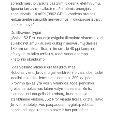
sprendimais, jo variklis pasižymi didesniu efektyvumu,
ilgesniu tarnavimo laiku ir mažesnėmis energijos
sąnaudomis. 14 m³/h (3962 GPH) vandens srautas
leidžia greitai susiurbti nešvarumus ir kruopščiai išvalyti
bet kokį paviršių.
Du filtravimo lygiai
„Wybot S2 Pro“ naudoja dvigubą filtravimo sistemą, kuri
sulaiko net smulkiausias dulkių ir nešvarumų daleles.
180 µm smulkus filtras ir itin smulki 40 ppi kempinė
efektyviai sulaiko teršalus, todėl vanduo tampa
krištolinio skaidrumo.
Ilgas veikimo laikas ir greitas įkrovimas
Robotas vienu įkrovimu gali veikti iki 3,5 valandos, todėl
idealiai tinka dideliems baseinams iki 300 kv. pėdų.
Įkrovimo laikas yra vos 3 valandos, todėl įrenginys
greitai paruošiamas kitam valymo seansui. Be to,
skirtingai nei daugelis kitų robotų, kurie sustoja
atsitiktinėse vietose, „S2 Pro“ visada tiksliai grįžta į savo
įkrovimo stotelę. Vos paspaudus mygtuką, robotas
nepriekaištingai ras savo bazę ir bus paruoštas