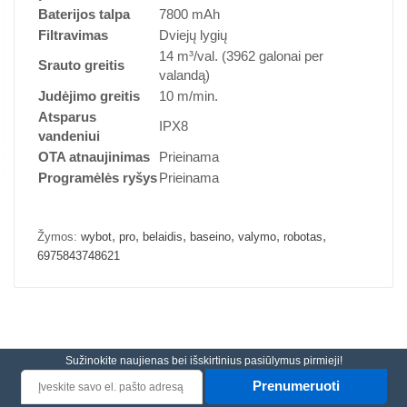
Baterijos talpa
7800 mAh
Filtravimas
Dviejų lygių
14 m³/val. (3962 galonai per
Srauto greitis
valandą)
Judėjimo greitis
10 m/min.
Atsparus
IPX8
vandeniui
OTA atnaujinimas
Prieinama
Programėlės ryšys
Prieinama
,
,
,
,
,
,
Žymos:
wybot
pro
belaidis
baseino
valymo
robotas
6975843748621
Sužinokite naujienas bei išskirtinius pasiūlymus pirmieji!
Prenumeruoti