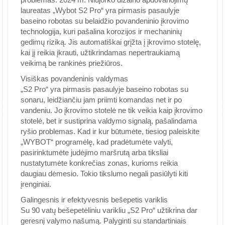
laureatas „Wybot S2 Pro“ yra pirmasis pasaulyje
baseino robotas su belaidžio povandeninio įkrovimo
technologija, kuri pašalina korozijos ir mechaninių
gedimų riziką. Jis automatiškai grįžta į įkrovimo stotelę,
kai jį reikia įkrauti, užtikrindamas nepertraukiamą
veikimą be rankinės priežiūros.
Visiškas povandeninis valdymas
„S2 Pro“ yra pirmasis pasaulyje baseino robotas su
sonaru, leidžiančiu jam priimti komandas net ir po
vandeniu. Jo įkrovimo stotelė ne tik veikia kaip įkrovimo
stotelė, bet ir sustiprina valdymo signalą, pašalindama
ryšio problemas. Kad ir kur būtumėte, tiesiog paleiskite
„WYBOT“ programėlę, kad pradėtumėte valyti,
pasirinktumėte judėjimo maršrutą arba tiksliai
nustatytumėte konkrečias zonas, kurioms reikia
daugiau dėmesio. Tokio tikslumo negali pasiūlyti kiti
įrenginiai.
Galingesnis ir efektyvesnis bešepetis variklis
Su 90 vatų bešepetėliniu varikliu „S2 Pro“ užtikrina dar
geresnį valymo našumą. Palyginti su standartiniais