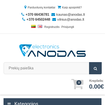
Parduotuvių kontaktai
Kaip apsipirkti?
+370 66436781
kaunas@anodas.lt
+370 64502448
vilnius@anodas.lt
Registruotis
Prisijungti
Krepšelis:
0
0.00€
Kategorijos