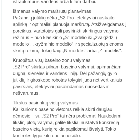
ištraukimui iš vandens arba kitam darbui.
Išmanus valymo maršrutų planavimas
Pažangių jutiklių dėka „S2 Pro“ efektyviai nuskaito
aplinką ir optimaliai planuoja maršrutą. Atsižvelgdamas į
poreikius, vartotojas gali pasirinkti skirtingus valymo
režimus – nuo klasikinio „S“ modelio iki „žvaigždžių
modelio“, „kryžminio modelio“ ir specializuotų sienoms
skirtų režimų, tokių kaip „N modelis“ arba „Z modelis“.
Kruopštus visų baseino zonų valymas
„S2 Pro“ skirtas pilnam baseino valymui, apimančiam
dugną, sieneles ir vandens liniją. Dėl pažangių gylio
jutiklių ir giroskopo robotas tolygiai juda net vertikaliais
paviršiais, efektyviai pašalindamas nuosėdas ir
nešvarumus.
Tikslus pasirinktų vietų valymas
Kai kurioms baseino vietoms reikia skirti daugiau
dėmesio – su „S2 Pro“ tai nėra problema! Naudodami
tikslinį plotų valymą, galite tiksliai nustatyti konkrečią
baseino vietą, kurią reikia papildomai išvalyti. Tokio
kontrolės lygio kiti robotai nesiūlo.