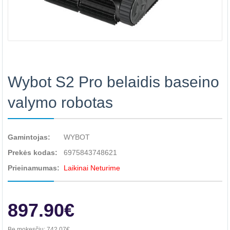
Wybot S2 Pro belaidis baseino
valymo robotas
Gamintojas:
WYBOT
Prekės kodas:
6975843748621
Prieinamumas:
Laikinai Neturime
897.90€
Be mokesčių:
742.07€