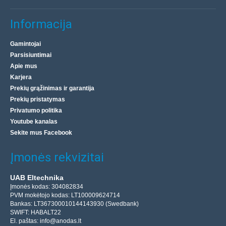
Informacija
Gamintojai
Parsisiuntimai
Apie mus
Karjera
Prekių grąžinimas ir garantija
Prekių pristatymas
Privatumo politika
Youtube kanalas
Sekite mus Facebook
Įmonės rekvizitai
UAB Eltechnika
Įmonės kodas: 304082834
PVM mokėtojo kodas: LT100009624714
Bankas: LT367300010144143930 (Swedbank)
SWIFT: HABALT22
El. paštas:
info@anodas.lt