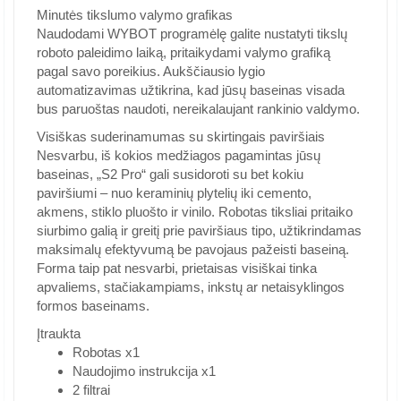
Minutės tikslumo valymo grafikas
Naudodami WYBOT programėlę galite nustatyti tikslų
roboto paleidimo laiką, pritaikydami valymo grafiką
pagal savo poreikius. Aukščiausio lygio
automatizavimas užtikrina, kad jūsų baseinas visada
bus paruoštas naudoti, nereikalaujant rankinio valdymo.
Visiškas suderinamumas su skirtingais paviršiais
Nesvarbu, iš kokios medžiagos pagamintas jūsų
baseinas, „S2 Pro“ gali susidoroti su bet kokiu
paviršiumi – nuo keraminių plytelių iki cemento,
akmens, stiklo pluošto ir vinilo. Robotas tiksliai pritaiko
siurbimo galią ir greitį prie paviršiaus tipo, užtikrindamas
maksimalų efektyvumą be pavojaus pažeisti baseiną.
Forma taip pat nesvarbi, prietaisas visiškai tinka
apvaliems, stačiakampiams, inkstų ar netaisyklingos
formos baseinams.
Įtraukta
Robotas x1
Naudojimo instrukcija x1
2 filtrai