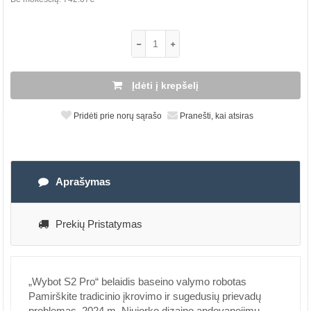
Įdėti į krepšelį
Pridėti prie norų sąrašo
Pranešti, kai atsiras
Aprašymas
Prekių Pristatymas
„Wybot S2 Pro“ belaidis baseino valymo robotas
Pamirškite tradicinio įkrovimo ir sugedusių prievadų
problemas. 2024 m. Niujorko dizaino apdovanojimų